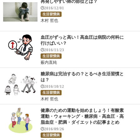
再発しやすい癌の部位とは？
2016/12/01
生活習慣病
木村 哲也
血圧がずっと高い！高血圧は病院の何科に
行けばいい？
2016/11/23
生活習慣病
薮内直純
糖尿病は完治するの？とるべき生活習慣と
は？
2016/10/12
生活習慣病
木村 哲也
健康のための運動を始めましょう！有酸素
運動・ウォーキング・糖尿病・高血圧・高
脂血症・肥満・ダイエットの記事まとめ
2016/09/26
生活習慣病