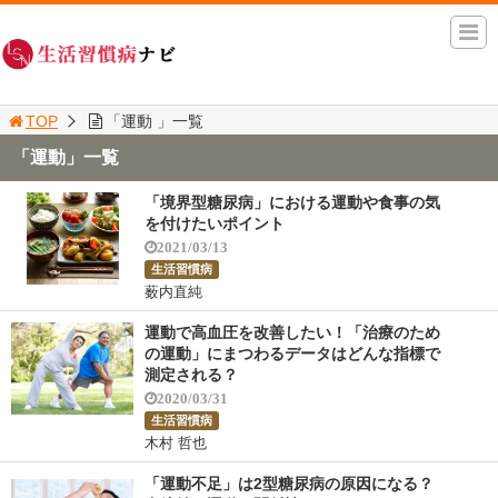
TOP
「運動 」一覧
「運動」一覧
「境界型糖尿病」における運動や食事の気
を付けたいポイント
2021/03/13
生活習慣病
薮内直純
運動で高血圧を改善したい！「治療のため
の運動」にまつわるデータはどんな指標で
測定される？
2020/03/31
生活習慣病
木村 哲也
「運動不足」は2型糖尿病の原因になる？