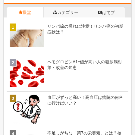
殿堂
カテゴリー
はてブ
リンパ節の腫れに注意！リンパ癌の初期
症状は？
ヘモグロビンA1c値が高い人の糖尿病対
策・改善の知恵
血圧がずっと高い！高血圧は病院の何科
に行けばいい？
不足しがちな「第7の栄養素」とは？核