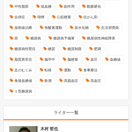
中性脂肪
低血糖
副作用
動脈硬化
合併症
喫煙
心筋梗塞
抗がん剤
放射線治療
有酸素運動
炭水化物
生活習慣病
癌
糖尿病
糖尿病予備軍
糖尿病性神経障害
糖尿病性腎症
糖質
糖質制限
肥満
脂質異常症
脳卒中
脳梗塞
血圧
血糖値
足のむくみ
転移
運動
食事療法
食後血糖値
飲酒
高脂血症
高血圧
１型糖尿病
ライター一覧
木村 哲也