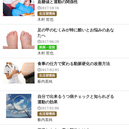
血糖値と運動の関係性
2017/10/16
生活習慣病
木村 哲也
足の甲のむくみが特に酷いとお悩みのあな
たへ
2017/06/29
疾病・症状
木村 哲也
食事の仕方で変わる動脈硬化の改善方法
2017/02/05
生活習慣病
薮内直純
自分で出来るうつ病チェックと知られざる
運動の効果
2017/01/06
生活習慣病
薮内直純