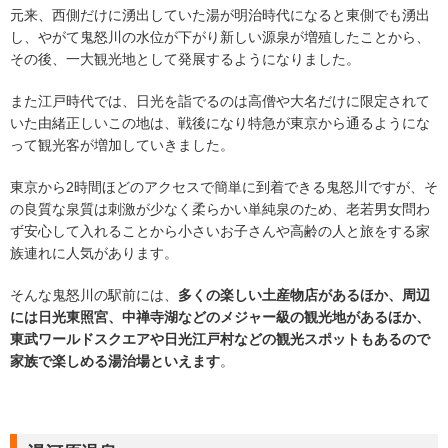
元来、西側だけに湧出していた湯が明治時代になると東側でも湧出
し、やがて鬼怒川の水位が下がり新しい源泉が増殖したことから、
その後、一大観光地として発展するようになりました。
また江戸時代では、日光を詣でるのは高僧や大名だけに限定されて
いた由緒正しいこの地は、戦後になり特急が東京から通るようにな
って観光客が増加していきました。
東京から2時間ほどのアクセスで簡単に到着できる鬼怒川ですが、そ
の良質な泉質は刺激が少なく柔らかい単純泉のため、老若男女問わ
ず安心して入れることから小さいお子さんや高齢の人と旅をする家
族連れに人気があります。
そんな鬼怒川の駅前には、
多くの楽しい土産物店があるほか、周辺
には日光東照宮、中禅寺湖などのメジャー級の観光地があるほか、
東武ワールドスクエアや日光江戸村などの観光スポットもあるので
家族で楽しめる湯治場といえます
。