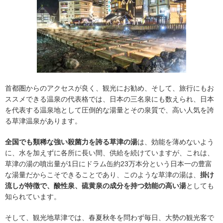
首都圏からのアクセスが良く、観光にお勧め、そして、旅行にもお
ススメできる温泉の代表格では、日本の三名泉にも数えられ、日本
を代表する温泉地として圧倒的な湯量とその泉質で、高い人気を誇
る草津温泉があります。
全国でも類稀な強い殺菌力を誇る草津の湯
は、効能を薄めないよう
に、水を加えずに各所に長い間、供給を続けていますが、これは、
草津の湯の噴出量が1日にドラム缶約23万本分という日本一の豊富
な湯量だからこそできることであり、このような草津の湯は、
掛け
流しが特徴で、酸性泉、硫黄泉の成分を持つ効能の高い湯
としても
知られています。
そして、観光地草津では、春夏秋冬を問わず毎日、大勢の観光客で