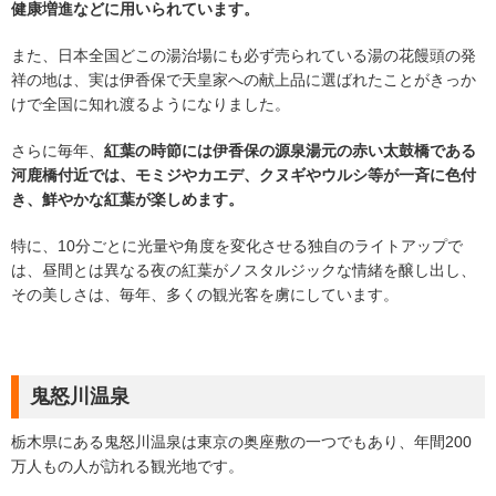
健康増進などに用いられています。
また、日本全国どこの湯治場にも必ず売られている湯の花饅頭の発
祥の地は、実は伊香保で天皇家への献上品に選ばれたことがきっか
けで全国に知れ渡るようになりました。
さらに毎年、
紅葉の時節には伊香保の源泉湯元の赤い太鼓橋である
河鹿橋付近では、モミジやカエデ、クヌギやウルシ等が一斉に色付
き、鮮やかな紅葉が楽しめます。
特に、10分ごとに光量や角度を変化させる独自のライトアップで
は、昼間とは異なる夜の紅葉がノスタルジックな情緒を醸し出し、
その美しさは、毎年、多くの観光客を虜にしています。
鬼怒川温泉
栃木県にある鬼怒川温泉は東京の奥座敷の一つでもあり、年間200
万人もの人が訪れる観光地です。