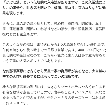
「かぶせ湯」という伝統的な入浴法がありますが、この入浴法によ
り、のぼせや、吐き気を防いで、頭痛、肩コリ、首のコリなどに効
果を現します
。
さらに、鹿の湯の適応症として、神経痛、筋肉痛、関節痛、五十
肩、運動麻痺、関節のこわばりなどのほか、慢性消化器病、疲労回
復などにも役立ちます。
このような鹿の湯は、那須火山から2つの源泉を混合した酸性湯で、
午前８時から午後６時までの日帰り営業であり、400～500円という
良心的な料金設定なので、こちらへ観光に来た人は必ず立ち寄ると
いう定番の人気スポットでもあります。
なお那須高原には古くから天皇一家の御用邸があるなど、大自然の
中でのんびり静養するにはもってこいの場所です。
雄大な那須高原の近辺には、大きなリゾートホテルや古くからある
有名な牧場が点在しているので、食事をしたりアイスクリームなど
を食べることができますが、牛乳たっぷりのチーズケーキはお土産
におススメです。