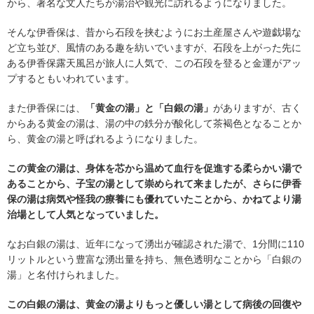
から、著名な文人たちが湯治や観光に訪れるようになりました。
そんな伊香保は、昔から石段を挟むようにお土産屋さんや遊戯場な
ど立ち並び、風情のある趣を紡いでいますが、石段を上がった先に
ある伊香保露天風呂が旅人に人気で、この石段を登ると金運がアッ
プするともいわれています。
また伊香保には、
「黄金の湯」と「白銀の湯」
がありますが、古く
からある黄金の湯は、湯の中の鉄分が酸化して茶褐色となることか
ら、黄金の湯と呼ばれるようになりました。
この黄金の湯は、身体を芯から温めて血行を促進する柔らかい湯で
あることから、子宝の湯として崇められて来ましたが、さらに伊香
保の湯は病気や怪我の療養にも優れていたことから、かねてより湯
治場として人気となっていました。
なお白銀の湯は、近年になって湧出が確認された湯で、1分間に110
リットルという豊富な湧出量を持ち、無色透明なことから「白銀の
湯」と名付けられました。
この白銀の湯は、黄金の湯よりもっと優しい湯として病後の回復や