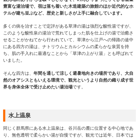
豊富な湯治場で、宿は落ち着いた木造建築の旅館のほか近代的なホ
テルが建ち並ぶなど、歴史と新しさが上手に融合しています。
多くの病を治すことで定評がある草津の湯は強烈な酸性湯ですが、
このような酸性泉の湯治で荒れてしまった肌を仕上げの湯で治癒さ
せることがかねてから行われていて、草津から江戸への帰路の途中
にある四方の湯は、ナトリウムとカルシウムの柔らかな泉質を持
ち、肌の手入れに最適なことから「草津の上がり湯」とも呼ばれて
いました。
そんな四方は、
年間を通して涼しく避暑地向きの場所であり、大自
然のオアシスともいえる環境で、観光というより自然の織り成す世
界を身体全体で受け止めたい湯治場
です。
水上温泉
同じく群馬県にある水上温泉は、谷川岳の麓に位置する中心地であ
り、無色透明で柔らかい湯が自慢ですが、観光では近年、日本では