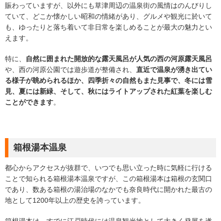
賑わっていますが、以外にも草津周辺の温泉街の風情はのんびりし
ていて、どこか懐かしい昭和の情緒があり、グルメや観光に於いて
も、ゆったりと落ち着いて非日常を楽しめることが最大の魅力とい
えます。
特に、
自然に囲まれた開放的な露天風呂が人気の西の河原露天風呂
や、西の河原公園では遊歩道が整備され、
直近で温泉が湧き出てい
る様子が眺められるほか、四季折々の自然もまた見事で、冬には雪
見、夏には新緑、そして、秋にはライトアップされた紅葉を楽しむ
ことができます
。
箱根湯本温泉
都心からアクセスが抜群で、いつでも思い立った時に気軽に行ける
ことで知られる箱根湯本温泉ですが、この箱根湯本は箱根の玄関口
であり、数ある箱根の湯治場のなかでも奈良時代に開かれた最古の
地として1200年以上の歴史を誇っています。