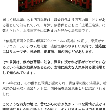
同じく群馬県にある四万温泉は、鎌倉時代より四万の病に効力があ
る湯として知られていて、草津、伊香保とともに「上毛三名湯」に
数えられた、上流三方を山に囲まれた静かな湯治場です。
上信越高原国立公園の標高700メートルの高地に位置し、泉質がナ
トリウム、カルシウム塩化物、硫酸塩泉のやさしい泉質で、
適応症
にはリューマチ、神経痛、皮膚病、腸の病などがあります
。
その泉質は、飲めば胃腸に効き、温泉に浸かれば肌がピカピカにな
るという化粧水効果があるため、女性に絶大な人気を誇る湯治場と
して知られています。
1954年には、その優れた環境が認められ、青森県の酸ヶ湯温泉、栃
木県の日光湯元温泉とともに、国民保養温泉地第１号に認定されま
した。
このような四方の地は、昔ながらの古き良きレトロな風情が広がり
観光地にありがちな騒々しさがなく、のんびりまったりできる湯量