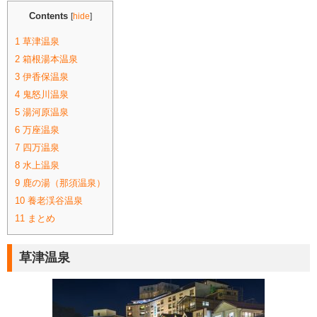
Contents
[
hide
]
1
草津温泉
2
箱根湯本温泉
3
伊香保温泉
4
鬼怒川温泉
5
湯河原温泉
6
万座温泉
7
四万温泉
8
水上温泉
9
鹿の湯（那須温泉）
10
養老渓谷温泉
11
まとめ
草津温泉