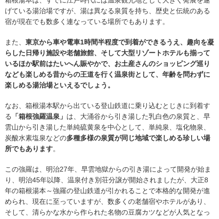
箱根湯本は、すでに江戸時代には温泉観光地として大きく発展を遂
げている湯治場ですが、湯は異なる泉質を持ち、歴史と伝統のある
宿が現在でも数多く連なっている場所でもあります。
また、
東京から車や電車1時間半程度で到着ができるうえ、趣向を凝
らした日帰り施設や老舗旅館、そして大型リゾートホテルも揃って
いるほか駅前はたいへん賑やかで、お土産さんのショッピング巡り
なども楽しめる昔からの王道を行く温泉街として、年齢を問わずに
楽しめる湯治場といえるでしょう。
なお、箱根湯本駅から出ている登山鉄道に乗り込むとじきに到着す
る
「箱根強羅温泉」
は、大涌谷から引き湯した乳白色の泉質と、早
雲山から引き湯した単純硫黄泉を中心として、単純泉、塩化物泉、
炭酸水素塩泉などの
多種多様の泉質が同じ地域で楽しめる珍しい場
所でもあります
。
この強羅は、明治27年、早雲地獄からの引き湯によって開発が始ま
り、明治45年以降、温泉付き別荘分譲が開始されましたが、大正8
年の箱根湯本～強羅の登山鉄道が引かれることで本格的な開発が進
められ、現在に至っていますが、数多くの老舗宿やホテルがあり、
そして、清らかな水から作られた名物の豆腐カツなどが人気となっ