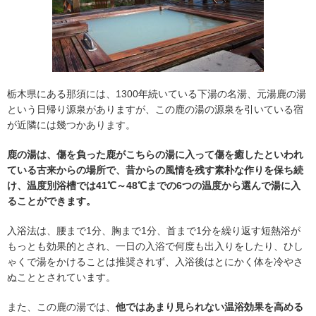
栃木県にある那須には、1300年続いている下湯の名湯、元湯鹿の湯
という日帰り源泉がありますが、この鹿の湯の源泉を引いている宿
が近隣には幾つかあります。
鹿の湯は、傷を負った鹿がこちらの湯に入って傷を癒したといわれ
ている古来からの場所で、昔からの風情を残す素朴な作りを保ち続
け、温度別浴槽では41℃～48℃までの6つの温度から選んで湯に入
ることができます。
入浴法は、腰まで1分、胸まで1分、首まで1分を繰り返す短熱浴が
もっとも効果的とされ、一日の入浴で何度も出入りをしたり、ひし
ゃくで湯をかけることは推奨されず、入浴後はとにかく体を冷やさ
ぬこととされています。
また、この鹿の湯では、
他ではあまり見られない温浴効果を高める