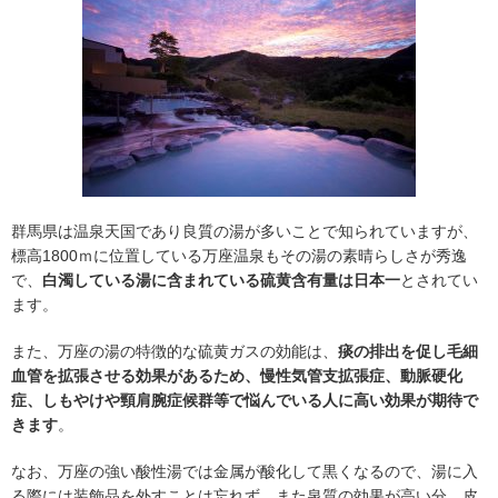
群馬県は温泉天国であり良質の湯が多いことで知られていますが、
標高1800ｍに位置している万座温泉もその湯の素晴らしさが秀逸
で、
白濁している湯に含まれている硫黄含有量は日本一
とされてい
ます。
また、万座の湯の特徴的な硫黄ガスの効能は、
痰の排出を促し毛細
血管を拡張させる効果があるため、慢性気管支拡張症、動脈硬化
症、しもやけや頸肩腕症候群等で悩んでいる人に高い効果が期待で
きます
。
なお、万座の強い酸性湯では金属が酸化して黒くなるので、湯に入
る際には装飾品を外すことは忘れず、また泉質の効果が高い分、皮