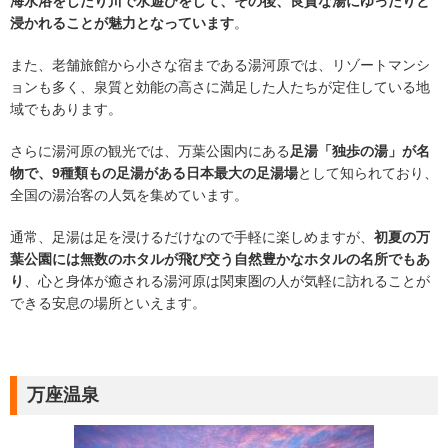
海水浴をしたり川で水遊びをして、その後、良質な湯にゆったりと
浸かれることが魅力となっています
。
また、老舗旅館から小さな宿まである湯河原では、リゾートマンシ
ョンも多く、泉質と効能の高さに満足した人たちが定住している地
域でもあります。
さらに湯河原の観光では、万葉公園内にある
足湯「独歩の湯」が名
物で、9種類もの足湯がある日本最大の足湯場
として知られており、
全国の湯治客の人気を集めています。
通常、足湯は足を浸けるだけなので手軽に楽しめますが、
初夏の万
葉公園には無数のホタルが飛び交う自然豊かなホタルの名所でもあ
り
、心と身体が癒される湯河原は関東圏の人が気軽に訪れることが
できる安息の場所といえます。
万座温泉