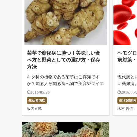
菊芋で糖尿病に勝つ！美味しい食
ヘモグロ
べ方と野菜としての選び方・保存
病対策
方法
キク科の植物である菊芋はご存知です
現代病と
か？知る人ぞ知る食べ物で美容やダイエ
い糖尿病
ットにも効果があるといわれており、ひ
どのライ
2016/05/26
2016/05/
そかにブームになりつつあります。また
たちの身
生活習慣病
生活習慣病
生活習慣病である糖尿病にも効果があり
も現代人
薮内直純
木村 哲也
今注目の食材です。 今回は、まだあま
り、血糖
り馴染 […]
で、放 […