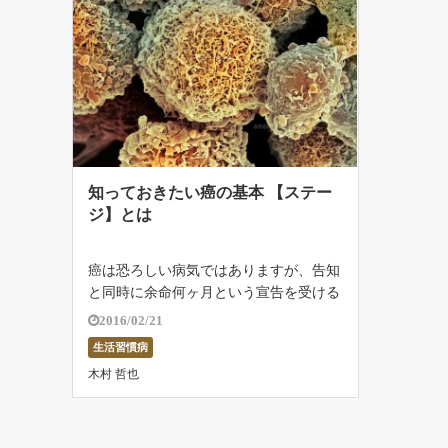
知っておきたい癌の基本 【ステー
ジ】とは
癌は恐ろしい病気ではありますが、告知
と同時に余命何ヶ月という宣告を受ける
人もいれば、治療して何十年も生きる人
2016/02/21
もいます。その違いの鍵になるのが、癌
生活習慣病
のステージです。 ▼【ベストセラーを
木村 哲也
無料プレゼント中！】今すぐガン対策を
行う […]