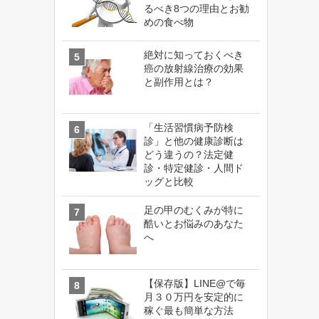
るべき8つの理由とお勧
めの食べ物
絶対に知っておくべき
癌の放射線治療の効果
と副作用とは？
「生活習慣病予防検
診」と他の健康診断は
どう違うの？法定健
診・特定健診・人間ド
ッグと比較
足の甲のむくみが特に
酷いとお悩みのあなた
へ
【保存版】LINE@で毎
月３０万円を安定的に
稼ぐ最も簡単な方法