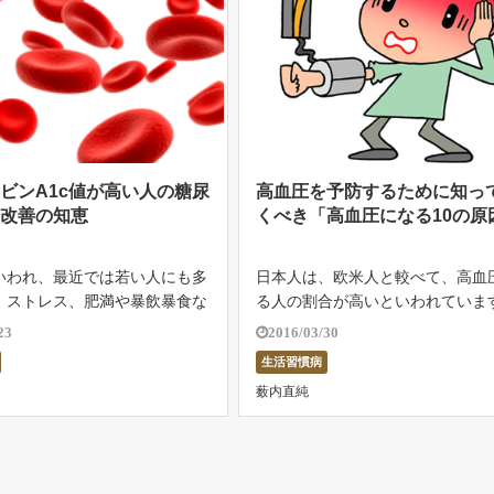
ビンA1c値が高い人の糖尿
高血圧を予防するために知っ
・改善の知恵
くべき「高血圧になる10の原
いわれ、最近では若い人にも多
日本人は、欧米人と較べて、高血
。ストレス、肥満や暴飲暴食な
る人の割合が高いといわれていま
フスタイルの乱れから起こる私
その割合は、50歳以上の2人に1
23
2016/03/30
近な生活習慣病であり、いかに
っているほど、極めて高いことが
生活習慣病
らしい病気です。 名前の通
です。 高血圧のおもな原因は、遺
薮内直純
値が高すぎて尿に糖が出るもの
な要素に加え、後天的な多くの生
]
に […]