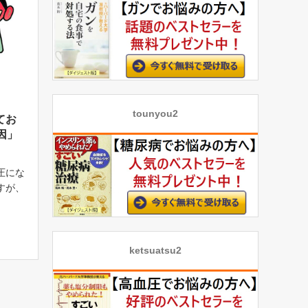
tounyou2
てお
因」
圧にな
すが、
人とな
特徴的
伝的
活習慣
ketsuatsu2