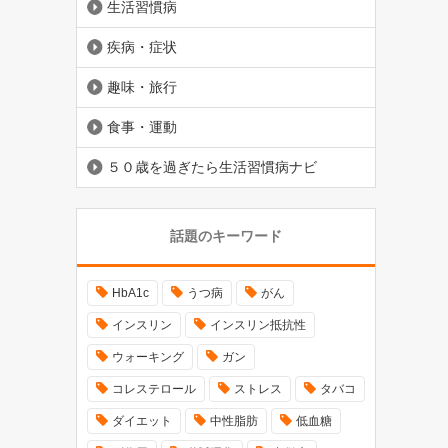
生活習慣病
疾病・症状
趣味・旅行
食事・運動
５０歳を過ぎたら生活習慣病ナビ
話題のキーワード
HbA1c
うつ病
がん
インスリン
インスリン抵抗性
ウォーキング
ガン
コレステロール
ストレス
タバコ
ダイエット
中性脂肪
低血糖