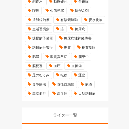
副作用
動脈硬化
合併症
喫煙
心筋梗塞
抗がん剤
放射線治療
有酸素運動
炭水化物
生活習慣病
癌
糖尿病
糖尿病予備軍
糖尿病性神経障害
糖尿病性腎症
糖質
糖質制限
肥満
脂質異常症
脳卒中
脳梗塞
血圧
血糖値
足のむくみ
転移
運動
食事療法
食後血糖値
飲酒
高脂血症
高血圧
１型糖尿病
ライター一覧