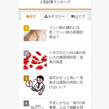
人気記事ランキング
殿堂
カテゴリー
はてブ
リンパ節の腫れに注
意！リンパ癌の初期症
状は？
ヘモグロビンA1c値が高
い人の糖尿病対策・改
善の知恵
血圧がずっと高い！高
血圧は病院の何科に行
けばいい？
不足しがちな「第7の栄
養素」とは？核酸を摂