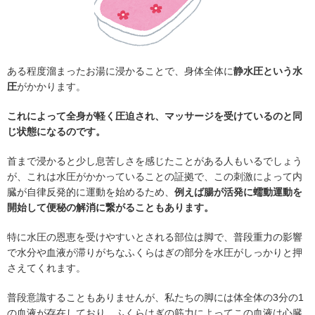
ある程度溜まったお湯に浸かることで、身体全体に
静水圧という水
圧
がかかります。
これによって全身が軽く圧迫され、マッサージを受けているのと同
じ状態になるのです。
首まで浸かると少し息苦しさを感じたことがある人もいるでしょう
が、これは水圧がかかっていることの証拠で、この刺激によって内
臓が自律反発的に運動を始めるため、
例えば腸が活発に蠕動運動を
開始して便秘の解消に繋がることもあります。
特に水圧の恩恵を受けやすいとされる部位は脚で、普段重力の影響
で水分や血液が滞りがちなふくらはぎの部分を水圧がしっかりと押
さえてくれます。
普段意識することもありませんが、私たちの脚には体全体の3分の1
の血液が存在しており、ふくらはぎの筋力によってこの血液は心臓