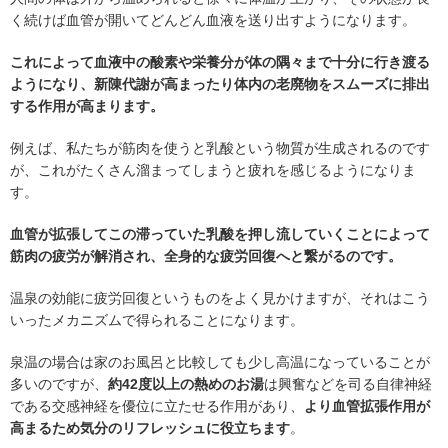
く続けば血管が開いてどんどん血液を送り出すようになります。
これによって血液中の酸素や栄養分が体の隅々まで十分に行き渡る
ようになり、新陳代謝が高まったり体内の老廃物をスムーズに排出
する作用が高まります。
例えば、私たちが筋肉を使うと乳酸という物質が生成されるのです
が、これがたくさん溜まってしまうと疲れを感じるようになりま
す。
血管が拡張してこの滞っていた乳酸を押し流していくことによって
筋肉の疲労が解消され、全身的な疲労回復へと繋がるのです。
温泉の効能に疲労回復というものをよく見かけますが、それはこう
いったメカニズムで得られることになります。
泉温の場合は家のお風呂と比較しても少し高温になっていることが
多いのですが、
約42度以上の熱めのお湯
は興奮などを司る自律神経
である交感神経を優位に立たせる作用があり、
より血管拡張作用が
高まるため気分のリフレッシュに役立ちます
。