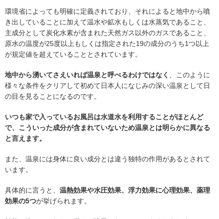
環境省によっても明確に定義されており、それによると地中から噴
き出していることに加えて温水や鉱水もしくは水蒸気であること、
主成分として炭化水素が含まれた天然ガス以外のガスであること、
原水の温度が25度以上もしくは指定された19の成分のうち1つ以上
が規定値を超えていることとされています。
地中から湧いてさえいれば温泉と呼べるわけではなく
、このように
様々な条件をクリアして初めて日本人になじみの深い温泉として日
の目を見ることになるのです。
いつも家で入っているお風呂は水道水を利用することがほとんど
で、こういった成分が含まれていないため温泉とは明らかに異なる
と言えます。
また、温泉には身体に良い成分とは違う独特の作用があるとされて
います。
具体的に言うと、
温熱効果や水圧効果、浮力効果に心理効果、薬理
効果の5つ
が挙げられます。