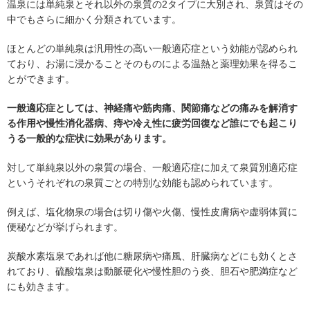
温泉には単純泉とそれ以外の泉質の2タイプに大別され、泉質はその
中でもさらに細かく分類されています。
ほとんどの単純泉は汎用性の高い一般適応症という効能が認められ
ており、お湯に浸かることそのものによる温熱と薬理効果を得るこ
とができます。
一般適応症としては、神経痛や筋肉痛、関節痛などの痛みを解消す
る作用や慢性消化器病、痔や冷え性に疲労回復など誰にでも起こり
うる一般的な症状に効果があります。
対して単純泉以外の泉質の場合、一般適応症に加えて泉質別適応症
というそれぞれの泉質ごとの特別な効能も認められています。
例えば、塩化物泉の場合は切り傷や火傷、慢性皮膚病や虚弱体質に
便秘などが挙げられます。
炭酸水素塩泉であれば他に糖尿病や痛風、肝臓病などにも効くとさ
れており、硫酸塩泉は動脈硬化や慢性胆のう炎、胆石や肥満症など
にも効きます。