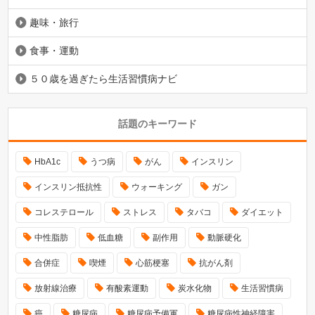
趣味・旅行
食事・運動
５０歳を過ぎたら生活習慣病ナビ
話題のキーワード
HbA1c
うつ病
がん
インスリン
インスリン抵抗性
ウォーキング
ガン
コレステロール
ストレス
タバコ
ダイエット
中性脂肪
低血糖
副作用
動脈硬化
合併症
喫煙
心筋梗塞
抗がん剤
放射線治療
有酸素運動
炭水化物
生活習慣病
癌
糖尿病
糖尿病予備軍
糖尿病性神経障害