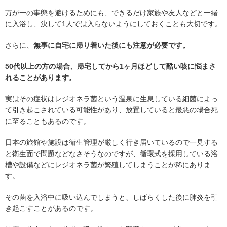
万が一の事態を避けるためにも、できるだけ家族や友人などと一緒
に入浴し、決して1人では入らないようにしておくことも大切です。
さらに、
無事に自宅に帰り着いた後にも注意が必要です。
50
代以上の方の場合、帰宅してから1ヶ月ほどして酷い咳に悩まさ
れることがあります。
実はその症状はレジオネラ菌という温泉に生息している細菌によっ
て引き起こされている可能性があり、放置していると最悪の場合死
に至ることもあるのです。
日本の旅館や施設は衛生管理が厳しく行き届いているので一見する
と衛生面で問題などなさそうなのですが、循環式を採用している浴
槽や設備などにレジオネラ菌が繁殖してしまうことが稀にありま
す。
その菌を入浴中に吸い込んでしまうと、しばらくした後に肺炎を引
き起こすことがあるのです。