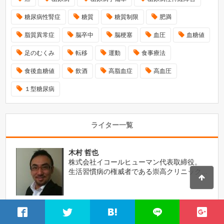
糖尿病性腎症
糖質
糖質制限
肥満
脂質異常症
脳卒中
脳梗塞
血圧
血糖値
足のむくみ
転移
運動
食事療法
食後血糖値
飲酒
高脂血症
高血圧
１型糖尿病
ライター一覧
木村 哲也
株式会社イコールヒューマン代表取締役。
生活習慣病の権威者である崇高クリニック...
薮内直純
株式会社イコールヒューマン。生活習慣病