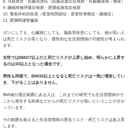
8. 月経異常・妊娠合併症（妊娠高血圧症候群・妊娠糖尿病・難産）
9. 睡眠時無呼吸症候群・肥満低換気症候群
10. 整形外科的疾患（変形性関節症・変形性脊椎症・腰痛症）
11. 肥満関連腎臓病
ガンにしても、心臓病にしても、脳血管疾患にしても、値が高い人
は死亡リスクが高くなり、慢性的な生活習慣病の可能性が考えられ
ます。
女性ではBMI27以上だと死亡リスクが上昇し始め、明らかに上昇す
るのは30以上となった場合です。
男性も同様で、BMI30以上となると死亡リスクは一気に増加してい
き、下がることはありません。
BMI値が適正範囲にある人は、これまでの研究でも生活習慣病やそ
こから発生する疾病などからの死亡リスクが低いということが分か
っています。
その範囲を超えると生活習慣病の悪化リスク・死亡リスクは急上昇
します。