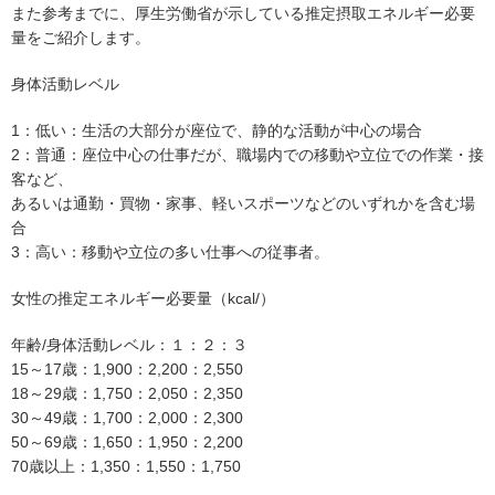
また参考までに、厚生労働省が示している推定摂取エネルギー必要
量をご紹介します。
身体活動レベル
1：低い：生活の大部分が座位で、静的な活動が中心の場合
2：普通：座位中心の仕事だが、職場内での移動や立位での作業・接
客など、
あるいは通勤・買物・家事、軽いスポーツなどのいずれかを含む場
合
3：高い：移動や立位の多い仕事への従事者。
女性の推定エネルギー必要量（kcal/）
年齢/身体活動レベル：１：２：３
15～17歳：1,900：2,200：2,550
18～29歳：1,750：2,050：2,350
30～49歳：1,700：2,000：2,300
50～69歳：1,650：1,950：2,200
70歳以上：1,350：1,550：1,750