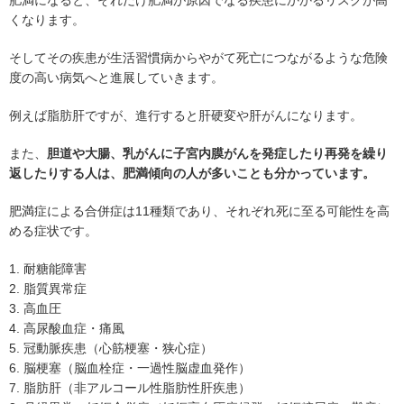
肥満になると、それだけ肥満が原因でなる疾患にかかるリスクが高
くなります。
そしてその疾患が生活習慣病からやがて死亡につながるような危険
度の高い病気へと進展していきます。
例えば脂肪肝ですが、進行すると肝硬変や肝がんになります。
また、
胆道や大腸、乳がんに子宮内膜がんを発症したり再発を繰り
返したりする人は、肥満傾向の人が多いことも分かっています。
肥満症による合併症は11種類であり、それぞれ死に至る可能性を高
める症状です。
1. 耐糖能障害
2. 脂質異常症
3. 高血圧
4. 高尿酸血症・痛風
5. 冠動脈疾患（心筋梗塞・狭心症）
6. 脳梗塞（脳血栓症・一過性脳虚血発作）
7. 脂肪肝（非アルコール性脂肪性肝疾患）