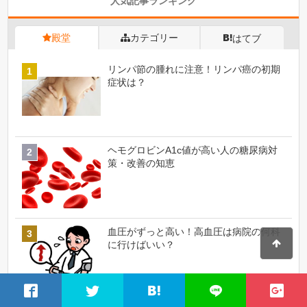
人気記事ランキング
殿堂
カテゴリー
はてブ
リンパ節の腫れに注意！リンパ癌の初期
症状は？
ヘモグロビンA1c値が高い人の糖尿病対
策・改善の知恵
血圧がずっと高い！高血圧は病院の何科
に行けばいい？