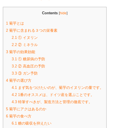
Contents
[
hide
]
1
菊芋とは
2
菊芋に含まれる３つの栄養素
2.1
① イヌリン
2.2
② ミネラル
3
菊芋の効果効能
3.1
① 糖尿病の予防
3.2
② 高血圧の予防
3.3
③ ガン予防
4
菊芋の選び方
4.1
まず気をつけたいのが、菊芋のイヌリンの量です。
4.2
1番のオススメは、ドイツ産を選ぶことです。
4.3
特筆すべきが、製造方法と管理の徹底です。
5
菊芋にアクはあるのか
6
菊芋の食べ方
6.1
糖の吸収を抑えたい