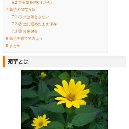
6.2
善玉菌を増やしたい
7
菊芋の保存方法
7.1
① 土は落とさない
7.2
② 土に埋めたまま保存
7.3
③ 冷凍保存
8
菊芋を育ててみよう
9
まとめ
菊芋とは