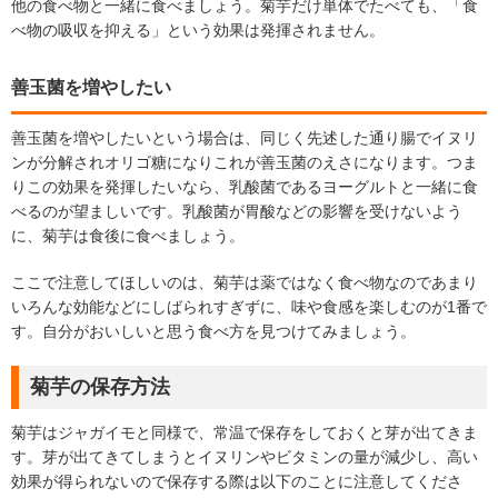
他の食べ物と一緒に食べましょう。菊芋だけ単体でたべても、「食
べ物の吸収を抑える」という効果は発揮されません。
善玉菌を増やしたい
善玉菌を増やしたいという場合は、同じく先述した通り腸でイヌリ
ンが分解されオリゴ糖になりこれが善玉菌のえさになります。つま
りこの効果を発揮したいなら、乳酸菌であるヨーグルトと一緒に食
べるのが望ましいです。乳酸菌が胃酸などの影響を受けないよう
に、菊芋は食後に食べましょう。
ここで注意してほしいのは、菊芋は薬ではなく食べ物なのであまり
いろんな効能などにしばられすぎずに、味や食感を楽しむのが1番で
す。自分がおいしいと思う食べ方を見つけてみましょう。
菊芋の保存方法
菊芋はジャガイモと同様で、常温で保存をしておくと芽が出てきま
す。芽が出てきてしまうとイヌリンやビタミンの量が減少し、高い
効果が得られないので保存する際は以下のことに注意してくださ