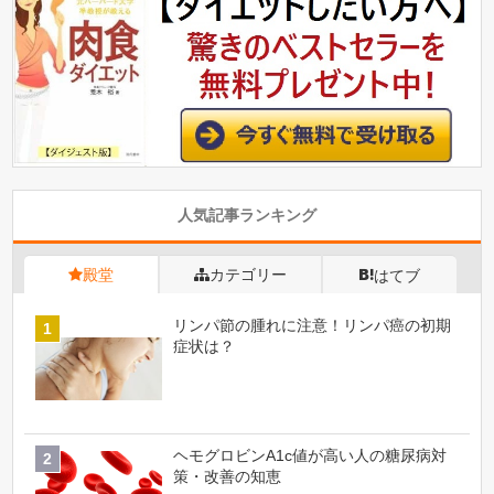
人気記事ランキング
殿堂
カテゴリー
はてブ
リンパ節の腫れに注意！リンパ癌の初期
症状は？
ヘモグロビンA1c値が高い人の糖尿病対
策・改善の知恵