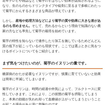
近年テレビや雑誌などで菊芋のすばらしい効果が認知されるように
なり、生のものからドリンクタイプや錠剤に至るまで多岐にわたっ
て菊芋にかんするさまざまな商品が増えています。
しかし、
産地や処理方法などにより菊芋の質や効果に大きな差があ
るのも否めません。
そして、売れるからという理由で知識のない農
家の方なども率先して菊芋の栽培を始めています。
菊芋の特性を知らないで連作したり加工を施しているためどんどん
質の低下が起こっているのも現状です。ここでは選ぶときに気をつ
けるポイントについてをご紹介します。
まず気をつけたいのが、菊芋のイヌリンの量です。
糖尿病のかたが必要なイヌリンですが、慎重に育てていないと効果
は簡単に半減してしまいます。
菊芋のイヌリンは、時間の経過や外気によって、フルクトースに変
性していきます。これにより、この状態の菊芋を摂取してしまう
と、本来の効能が失われ却って血糖値が上がってしまうということ
が起こる場合があり逆に危険なのです。