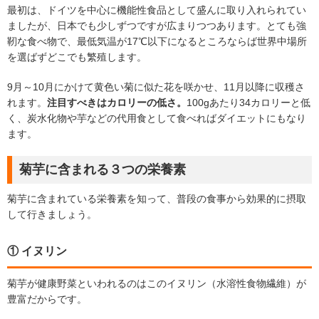
最初は、ドイツを中心に機能性食品として盛んに取り入れられてい
ましたが、日本でも少しずつですが広まりつつあります。とても強
靭な食べ物で、最低気温が17℃以下になるところならば世界中場所
を選ばずどこでも繁殖します。
9月～10月にかけて黄色い菊に似た花を咲かせ、11月以降に収穫さ
れます。
注目すべきはカロリーの低さ。
100gあたり34カロリーと低
く、炭水化物や芋などの代用食として食べればダイエットにもなり
ます。
菊芋に含まれる３つの栄養素
菊芋に含まれている栄養素を知って、普段の食事から効果的に摂取
して行きましょう。
① イヌリン
菊芋が健康野菜といわれるのはこのイヌリン（水溶性食物繊維）が
豊富だからです。