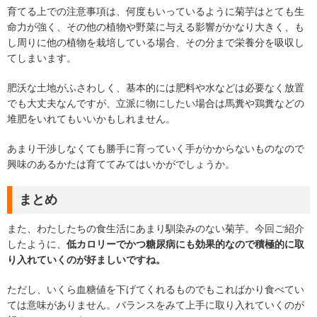
育てる上での注意事項は、何度もいっているように菊芋はとても生
命力が強く、その他の植物や野菜に与える影響がかなり大きく、も
し周りに他の植物を栽培している場合、その分まで栄養分を吸収し
てしまいます。
肥沃な土地がふさわしく、基本的には肥料や水などは必要なく放置
でも大丈夫なんですが、立派に物にしたい場合は馬糞や鶏糞などの
堆肥をいれてもいいかもしれません。
あまり干渉しなくても勝手に育っていく手がかからないものなので
興味のあるかたは育ててみてはいかがでしょうか。
まとめ
また、わたしたちの食生活にあまり馴染みのない菊芋。今回ご紹介
したように、
低カロリーでかつ糖尿病にも効果的なので積極的に取
り入れていくのが好ましいですね。
ただし、いくら血糖値を下げてくれるものでもこればかり食べてい
ては意味がありません。バランスをみて上手に取り入れていくのが