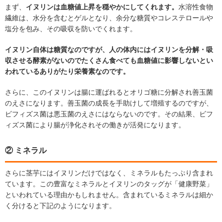
まず、
イヌリンは血糖値上昇を穏やかにしてくれます。
水溶性食物
繊維は、水分を含むとゲルとなり、余分な糖質やコレステロールや
塩分を包み、その吸収を防いでくれます。
イヌリン自体は糖質なのですが、人の体内にはイヌリンを分解・吸
収させる酵素がないのでたくさん食べても血糖値に影響しないとい
われているありがたり栄養素なのです。
さらに、このイヌリンは腸に運ばれるとオリゴ糖に分解され善玉菌
のえさになります。善玉菌の成長を手助けして増殖するのですが、
ビフィズス菌は悪玉菌のえさにはならないのです。その結果、ビフ
ィズス菌により腸が浄化されその働きが活発になります。
② ミネラル
さらに茎芋にはイヌリンだけではなく、ミネラルもたっぷり含まれ
ています。この豊富なミネラルとイヌリンのタッグが「健康野菜」
といわれている理由かもしれません。含まれているミネラルは細か
く分けると下記のようになります。