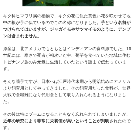
キク科ヒマワリ属の植物で、キクの花に似た黄色い花を咲かせて地
中の根が芋に似ているのでこの名称になりました。
芋という名前が
つけられてはいますが、ジャガイモやサツマイモのように、デンプ
ンは含まれません。
原産は、北アメリカでもともとはインディアンの食料源でした。16
世紀には、寒さで死者が相次いだ中、菊芋を食べていた地域に住む
トピナンブ族のみ元気に生活していたという話まで伝わっていま
す。
そんな菊芋ですが、日本へは江戸時代末期から明治始めにアメリカ
より飼育用としてやってきました。その飼育用だった食料が、世界
大戦で食糧難になり代用食として取り入れられるようになりまし
た。
その後は特にブームになることもなく忘れられてしまいましたが、
近年の研究により非常に栄養価が高いということが判明
されたので
す。