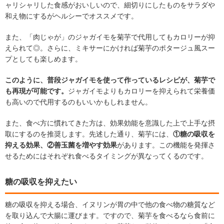
ャリシャリした食感がおいしいので、細切りにしたものをサラダや
和え物にするがヘルシーでオススメです。
また、「肉じゃが」のジャガイモを菊芋で代用してもカロリーが抑
えられて◎。さらに、ミキサーにかければ菊芋のポタージュ風スー
プとしても楽しめます。
このように、普段ジャガイモを使って作っているレシピが、菊芋で
も再現が可能です。
ジャガイモよりもカロリーを抑えられて栄養価
も高いので代用するのもいいかもしれません。
また、食べ方に慣れてきた方は、効果効能を意識した上で上手な摂
取にするのを推奨します。先述した通り、菊芋には、
①糖の吸収を
抑える効果、②善玉菌を増やす効果
があります。この機能を発揮さ
せるためにはそれぞれ食べるタイミングが異なってくるのです。
糖の吸収を抑えたい
糖の吸収を抑える場合、イヌリンが胃の中で他の食べ物の糖質など
を取り込んで大腸に運びます。ですので、菊芋を食べるなら食前に