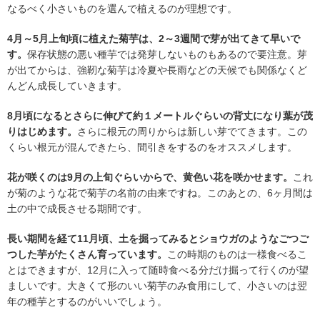
なるべく小さいものを選んで植えるのが理想です。
4月～5月上旬頃に植えた菊芋は、2～3週間で芽が出てきて早いで
す。
保存状態の悪い種芋では発芽しないものもあるので要注意。芽
が出てからは、強靭な菊芋は冷夏や長雨などの天候でも関係なくど
んどん成長していきます。
8月頃になるとさらに伸びて約１メートルぐらいの背丈になり葉が茂
りはじめます。
さらに根元の周りからは新しい芽でてきます。この
くらい根元が混んできたら、間引きをするのをオススメします。
花が咲くのは9月の上旬ぐらいからで、黄色い花を咲かせます。
これ
が菊のような花で菊芋の名前の由来ですね。このあとの、6ヶ月間は
土の中で成長させる期間です。
長い期間を経て11月頃、土を掘ってみるとショウガのようなごつご
つした芋がたくさん育っています。
この時期のものは一様食べるこ
とはできますが、12月に入って随時食べる分だけ掘って行くのが望
ましいです。大きくて形のいい菊芋のみ食用にして、小さいのは翌
年の種芋とするのがいいでしょう。