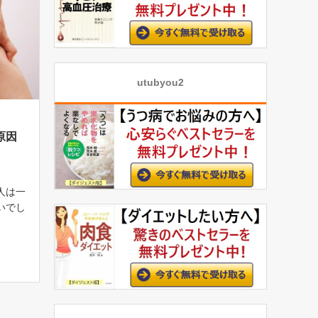
utubyou2
原因
人は一
いでし
でも
て放置
きく
生理的