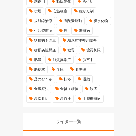
副作用
動脈硬化
合併症
喫煙
心筋梗塞
抗がん剤
放射線治療
有酸素運動
炭水化物
生活習慣病
癌
糖尿病
糖尿病予備軍
糖尿病性神経障害
糖尿病性腎症
糖質
糖質制限
肥満
脂質異常症
脳卒中
脳梗塞
血圧
血糖値
足のむくみ
転移
運動
食事療法
食後血糖値
飲酒
高脂血症
高血圧
１型糖尿病
ライター一覧