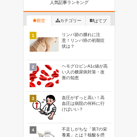
人気記事ランキング
殿堂
カテゴリー
はてブ
リンパ節の腫れに注
意！リンパ癌の初期症
状は？
ヘモグロビンA1c値が高
い人の糖尿病対策・改
善の知恵
血圧がずっと高い！高
血圧は病院の何科に行
けばいい？
不足しがちな「第7の栄
養素」とは？核酸を摂