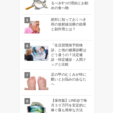
るべき8つの理由とお勧
めの食べ物
絶対に知っておくべき
癌の放射線治療の効果
と副作用とは？
「生活習慣病予防検
診」と他の健康診断は
どう違うの？法定健
診・特定健診・人間ド
ッグと比較
足の甲のむくみが特に
酷いとお悩みのあなた
へ
【保存版】LINE@で毎
月３０万円を安定的に
稼ぐ最も簡単な方法