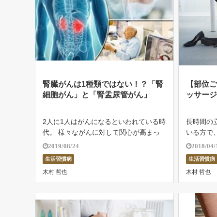
腎臓がんは1種類ではない！？「腎
【部位
細胞がん」と「腎盂尿管がん」
ッサー
2人に1人はがんになるといわれている時
長時間の
代。 様々ながんに対して関心が高まっ
いる方で
ていますが、今回はその中のひとつ「腎
多いです
2019/08/24
2018/04/
臓がん」について解説します。 腎臓は
くんで靴
生活習慣病
生活習慣病
老廃物を尿として排泄し、体内の水分量
います。
木村 哲也
木村 哲也
や電解質、pHの調整や血圧の調整にも
体の中に
関 […]
みの […]