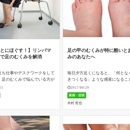
ごとにほぐす！】リンパマ
足の甲のむくみが特に酷いと
ジで足のむくみを解消
みのあなたへ
立ち仕事やデスクワークをして
毎日夕方近くになると、「何とな
、足のむくみで悩んでいる方が
きつくなる」ような感覚になるこ
。 また、夕方になると足がむ
りませんか。 特に一日中立ったま
15
2017/06/29
がきつくなったり痛くなる方も
事をしていたり、逆に座りっぱな
疾病・症状
 リンパ液のめぐりが悪いと身
スクワークに勤しんでいたりする
木村 哲也
老廃物はどんどん溜まり、むく
のように靴がきつくなるほど「足
浮腫 […]