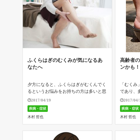
ふくらはぎのむくみが気になるあ
高齢者
なたへ
ンかも
夕方になると、ふくらはぎがむくんでく
「むくみ
るというお悩みをお持ちの方は多いと思
であり、
います。 朝履いたときにはすっと上が
の一つで
2017/04/19
2017/04/
ったブーツのチャックが夕方になるとパ
による「
疾病・症状
疾病・症状
ンパンで動かしにくかったり、靴がどう
状として
木村 哲也
木村 哲也
もきつく感じるという場合、それは「ふ
では、高
くら […]
の原 […]