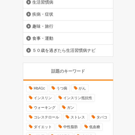
生活習慣病
疾病・症状
趣味・旅行
食事・運動
５０歳を過ぎたら生活習慣病ナビ
話題のキーワード
HbA1c
うつ病
がん
インスリン
インスリン抵抗性
ウォーキング
ガン
コレステロール
ストレス
タバコ
ダイエット
中性脂肪
低血糖