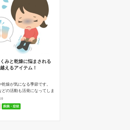
むくみと乾燥に悩まされる
り越えるアイテム！
や乾燥が気になる季節です。
などの活動も活発になってしま
ら、日常的に健康管理が必要な
10
あります。 ここ近年は、大型
疾病・症状
訪れることも増え、雪害などで
ることも増えましたね。 そん