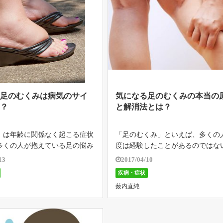
の足のむくみは病気のサイ
気になる足のむくみの本当の
！？
と解消法とは？
」は年齢に関係なく起こる症状
「足のむくみ」といえば、多くの
多くの人が抱えている足の悩み
度は経験したことがあるのではな
す。 むくみは、生活習慣など
ょうか？ 多くの人に見られる症状
13
2017/04/10
生理的なむくみ」と「病気の症
あり、心配する必要はないと考え
疾病・症状
のむくみ」があります。 ここ
してしまいがちです。 むくみは大
薮内直純
齢者の足のむくみについて、そ
分けると、生活習慣などによる「
なむ […]