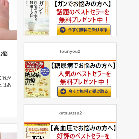
tounyou2
お悩
く靴が
とはあ
ま仕
しでデ
と、こ
の甲が
ketsuatsu2