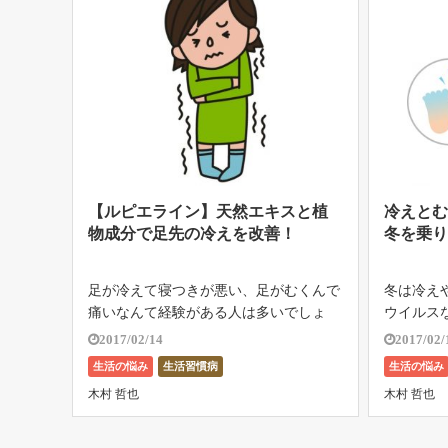
【ルピエライン】天然エキスと植
冷えと
物成分で足先の冷えを改善！
冬を乗
足が冷えて寝つきが悪い、足がむくんで
冬は冷え
痛いなんて経験がある人は多いでしょ
ウイルス
う。 また、乾燥が酷くて痒みが伴って
うことか
2017/02/14
2017/02/
しまったり、湿疹が出てしまうほど掻き
時期でも
生活の悩み
生活習慣病
生活の悩み
毟ったことがあるという人もいますよ
の寒波が
木村 哲也
木村 哲也
ね。 特に冬の気温が低い時期には、冷
悩まされ
えも乾燥 […]
な冬 […]