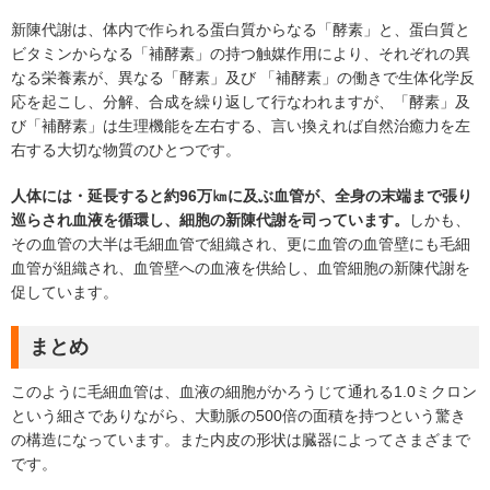
新陳代謝は、体内で作られる蛋白質からなる「酵素」と、蛋白質と
ビタミンからなる「補酵素」の持つ触媒作用により、それぞれの異
なる栄養素が、異なる「酵素」及び 「補酵素」の働きで生体化学反
応を起こし、分解、合成を繰り返して行なわれますが、「酵素」及
び「補酵素」は生理機能を左右する、言い換えれば自然治癒力を左
右する大切な物質のひとつです。
人体には・延長すると約96万㎞に及ぶ血管が、全身の末端まで張り
巡らされ血液を循環し、細胞の新陳代謝を司っています。
しかも、
その血管の大半は毛細血管で組織され、更に血管の血管壁にも毛細
血管が組織され、血管壁への血液を供給し、血管細胞の新陳代謝を
促しています。
まとめ
このように毛細血管は、血液の細胞がかろうじて通れる1.0ミクロン
という細さでありながら、大動脈の500倍の面積を持つという驚き
の構造になっています。また内皮の形状は臓器によってさまざまで
です。