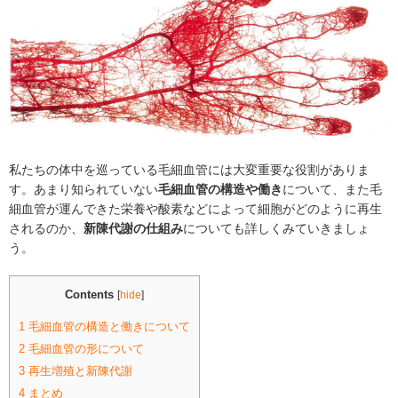
私たちの体中を巡っている毛細血管には大変重要な役割がありま
す。あまり知られていない
毛細血管の構造や働き
について、また毛
細血管が運んできた栄養や酸素などによって細胞がどのように再生
されるのか、
新陳代謝の仕組み
についても詳しくみていきましょ
う。
Contents
[
hide
]
1
毛細血管の構造と働きについて
2
毛細血管の形について
3
再生増殖と新陳代謝
4
まとめ