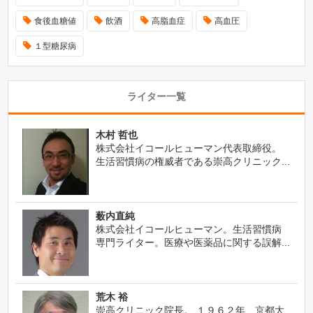
食後血糖値
飲酒
高脂血症
高血圧
１型糖尿病
ライター一覧
木村 哲也
株式会社イコールヒューマン代表取締役。
生活習慣病の権威者である崇高クリニック...
薮内直純
株式会社イコールヒューマン。生活習慣病
専門ライター。医療や医薬品に関する誤解...
荒木 裕
崇高クリニック院長。 １９６２年 京都大