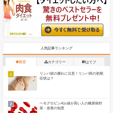
人気記事ランキング
殿堂
カテゴリー
はてブ
リンパ節の腫れに注意！リンパ癌の初期
症状は？
ヘモグロビンA1c値が高い人の糖尿病対
策・改善の知恵