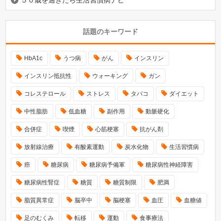
話題のキーワード
HbA1c
うつ病
がん
インスリン
インスリン抵抗性
ウォーキング
ガン
コレステロール
ストレス
タバコ
ダイエット
中性脂肪
低血糖
副作用
動脈硬化
合併症
喫煙
心筋梗塞
抗がん剤
放射線治療
有酸素運動
炭水化物
生活習慣病
癌
糖尿病
糖尿病予備軍
糖尿病性神経障害
糖尿病性腎症
糖質
糖質制限
肥満
脂質異常症
脳卒中
脳梗塞
血圧
血糖値
足のむくみ
転移
運動
食事療法