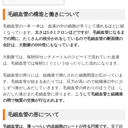
毛細血管の構造と働きについて
毛細血管の一本 一本は、血液の中の細胞が辛うじて通れるほどに細
くなっています。
太さは1.0ミクロンほどですが、毛細血管になるま
での間に、たくさんの枝分かれをしているので毛細血管の断面積の
合計は、大動脈の500倍にもなっています。
大動脈では、毎秒50センチメートルのスピードで流れていた血液
は、毛細血管では毎秒1ミリというゆったりした流れになります。
毛細血管の周りには、組織液で満たされた細胞間質が広がっていま
す。毛細血管が始まるあたりでは、圧力が高いので組織液の中に少
しずつ液がしみだしていきます。毛細血管の終わりのほうでは、し
みだした液がまた毛細血管に戻ります。
こうして毛細血管と組織液
の間で物質の交換が行なわれます。
毛細血管の形について
毛細血管は、薄っぺらい内皮細胞のシートが作る円筒です。
電子顕