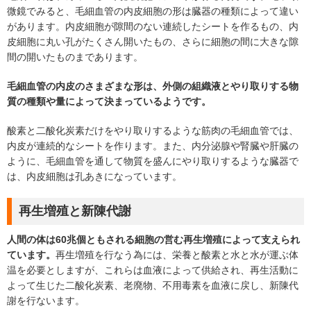
微鏡でみると、毛細血管の内皮細胞の形は臓器の種類によって違い
があります。内皮細胞が隙間のない連続したシートを作るもの、内
皮細胞に丸い孔がたくさん開いたもの、さらに細胞の間に大きな隙
間の開いたものまであります。
毛細血管の内皮のさまざまな形は、外側の組織液とやり取りする物
質の種類や量によって決まっているようです。
酸素と二酸化炭素だけをやり取りするような筋肉の毛細血管では、
内皮が連続的なシートを作ります。また、内分泌腺や腎臓や肝臓の
ように、毛細血管を通して物質を盛んにやり取りするような臓器で
は、内皮細胞は孔あきになっています。
再生増殖と新陳代謝
人間の体は60兆個ともされる細胞の営む再生増殖によって支えられ
ています。
再生増殖を行なう為には、栄養と酸素と水と水が運ぶ体
温を必要としますが、これらは血液によって供給され、再生活動に
よって生じた二酸化炭素、老廃物、不用毒素を血液に戻し、新陳代
謝を行ないます。