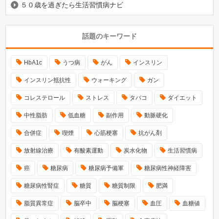
５０歳を過ぎたら生活習慣病ナビ
話題のキーワード
HbA1c
うつ病
がん
インスリン
インスリン抵抗性
ウォーキング
ガン
コレステロール
ストレス
タバコ
ダイエット
中性脂肪
低血糖
副作用
動脈硬化
合併症
喫煙
心筋梗塞
抗がん剤
放射線治療
有酸素運動
炭水化物
生活習慣病
癌
糖尿病
糖尿病予備軍
糖尿病性神経障害
糖尿病性腎症
糖質
糖質制限
肥満
脂質異常症
脳卒中
脳梗塞
血圧
血糖値