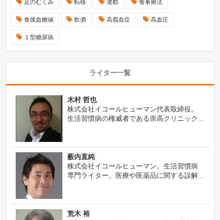
足のむくみ
転移
運動
食事療法
食後血糖値
飲酒
高脂血症
高血圧
１型糖尿病
ライター一覧
木村 哲也
株式会社イコールヒューマン代表取締役。
生活習慣病の権威者である崇高クリニック...
薮内直純
株式会社イコールヒューマン。生活習慣病
専門ライター。医療や医薬品に関する誤解...
荒木 裕