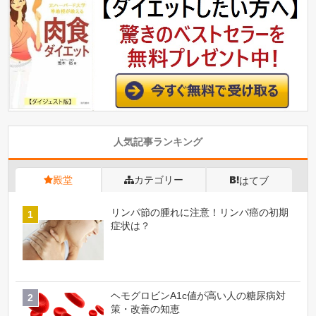
人気記事ランキング
殿堂
カテゴリー
はてブ
リンパ節の腫れに注意！リンパ癌の初期
症状は？
ヘモグロビンA1c値が高い人の糖尿病対
策・改善の知恵