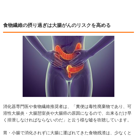
食物繊維の摂り過ぎは大腸がんのリスクを高める
消化器専門医や食物繊維推奨者は、「糞便は毒性廃棄物であり、可
溶性大腸炎・大腸憩室炎や大腸癌の原因になるので、出来るだけ早
く排泄しなければならないのだ」と云う様な嘘を吹聴しています。
胃・小腸で消化されずに大腸に運ばれてきた食物残渣は、少なくと