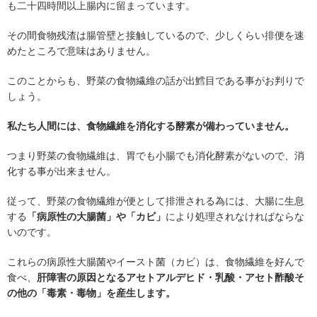
も二十四時間以上腸内に留まっています。
その間食物残渣は腸管壁と接触しているので、少しくらい排便を速
めたところで意味はありません。
このことからも、野菜の食物繊維の話が出鱈目である事がお判りで
しょう。
私たち人間には、食物繊維を消化する酵素が備わっていません。
つまり野菜の食物繊維は、胃でも小腸でも消化酵素がないので、消
化する事が出来ません。
従って、野菜の食物繊維が便として排泄される為には、大腸に生息
する
「病原性の大腸菌」や「カビ」
により処理されなければならな
いのです。
これらの病原性大腸菌やイースト菌（カビ）は、食物繊維を好んで
食べ、
肝障害の原因となるアセトアルデヒド・乳酸・アセト酢酸そ
の他の「毒素・毒物」を産生します。