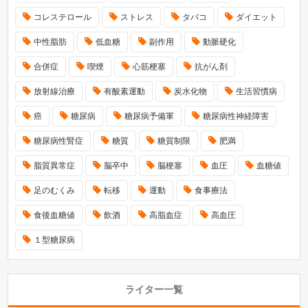
コレステロール
ストレス
タバコ
ダイエット
中性脂肪
低血糖
副作用
動脈硬化
合併症
喫煙
心筋梗塞
抗がん剤
放射線治療
有酸素運動
炭水化物
生活習慣病
癌
糖尿病
糖尿病予備軍
糖尿病性神経障害
糖尿病性腎症
糖質
糖質制限
肥満
脂質異常症
脳卒中
脳梗塞
血圧
血糖値
足のむくみ
転移
運動
食事療法
食後血糖値
飲酒
高脂血症
高血圧
１型糖尿病
ライター一覧