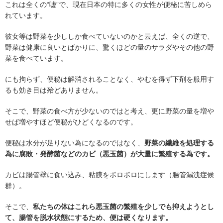
これは全くの“嘘”で、現在日本の特に多くの女性が便秘に苦しめら
れています。
彼女等は野菜を少ししか食べていないのかと云えば、全くの逆で、
野菜は健康に良いとばかりに、驚くほどの量のサラダやその他の野
菜を食べています。
にも拘らず、便秘は解消されることなく、やむを得ず下剤を服用す
るも効き目は殆どありません。
そこで、野菜の食べ方が少ないのではと考え、更に野菜の量を増や
せば増やすほど便秘がひどくなるのです。
便秘は水分が足りない為になるのではなく、
野菜の繊維を処理する
為に腐敗・発酵菌などのカビ（悪玉菌）が大量に繁殖する為です。
カビは腸管壁に食い込み、粘膜をボロボロにします（腸管漏洩症候
群）。
そこで、
私たちの体はこれら悪玉菌の繁殖を少しでも抑えようとし
て、腸管を脱水状態にするため、便は硬くなります。