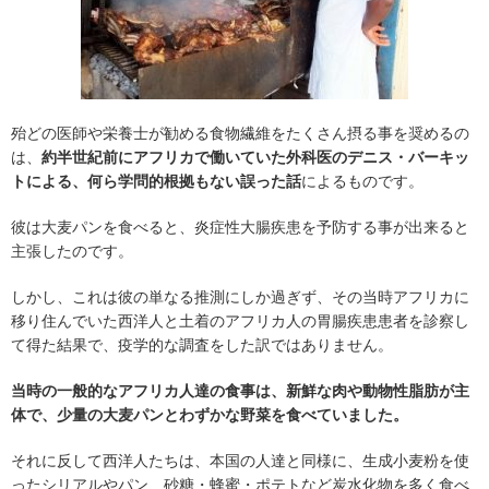
殆どの医師や栄養士が勧める食物繊維をたくさん摂る事を奨めるの
は、
約半世紀前にアフリカで働いていた外科医のデニス・バーキッ
トによる、何ら学問的根拠もない誤った話
によるものです。
彼は大麦パンを食べると、炎症性大腸疾患を予防する事が出来ると
主張したのです。
しかし、これは彼の単なる推測にしか過ぎず、その当時アフリカに
移り住んでいた西洋人と土着のアフリカ人の胃腸疾患患者を診察し
て得た結果で、疫学的な調査をした訳ではありません。
当時の一般的なアフリカ人達の食事は、新鮮な肉や動物性脂肪が主
体で、少量の大麦パンとわずかな野菜を食べていました。
それに反して西洋人たちは、本国の人達と同様に、生成小麦粉を使
ったシリアルやパン、砂糖・蜂蜜・ポテトなど炭水化物を多く食べ