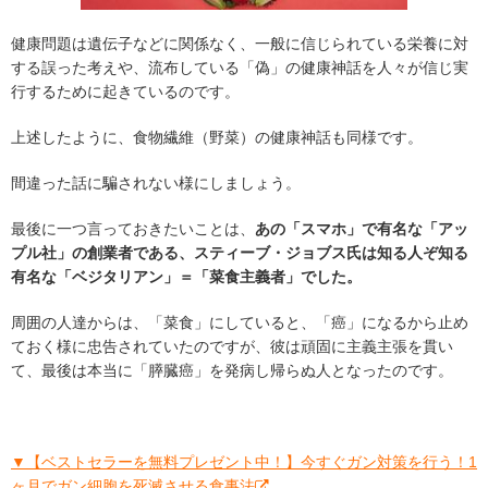
健康問題は遺伝子などに関係なく、一般に信じられている栄養に対
する誤った考えや、流布している「偽」の健康神話を人々が信じ実
行するために起きているのです。
上述したように、食物繊維（野菜）の健康神話も同様です。
間違った話に騙されない様にしましょう。
最後に一つ言っておきたいことは、
あの「スマホ」で有名な「アッ
プル社」の創業者である、スティーブ・ジョブス氏は知る人ぞ知る
有名な「ベジタリアン」＝「菜食主義者」でした。
周囲の人達からは、「菜食」にしていると、「癌」になるから止め
ておく様に忠告されていたのですが、彼は頑固に主義主張を貫い
て、最後は本当に「膵臓癌」を発病し帰らぬ人となったのです。
▼【ベストセラーを無料プレゼント中！】今すぐガン対策を行う！1
ヶ月でガン細胞を死滅させる食事法