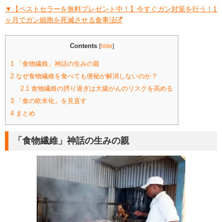
▼【ベストセラーを無料プレゼント中！】今すぐガン対策を行う！1
ヶ月でガン細胞を死滅させる食事法
Contents
[
hide
]
1
「食物繊維」神話の生みの親
2
なぜ食物繊維を食べても便秘が解消しないのか？
2.1
食物繊維の摂り過ぎは大腸がんのリスクを高める
3
「食の欧米化」を見直す
4
まとめ
「食物繊維」神話の生みの親