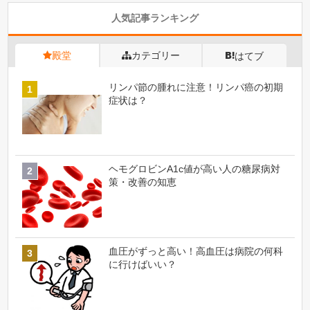
人気記事ランキング
殿堂
カテゴリー
はてブ
リンパ節の腫れに注意！リンパ癌の初期
症状は？
ヘモグロビンA1c値が高い人の糖尿病対
策・改善の知恵
血圧がずっと高い！高血圧は病院の何科
に行けばいい？