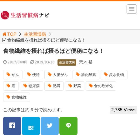
TOP
生活習慣病
食物繊維を摂れば摂るほど便秘になる！
食物繊維を摂れば摂るほど便秘になる！
荒木 裕
2017/04/06
2019/03/28
生活習慣病
がん
便秘
大腸がん
消化酵素
炭水化物
癌
糖尿病
肥満
野菜
食の欧米化
食物繊維
この記事は約 6 分で読めます。
2,785 Views