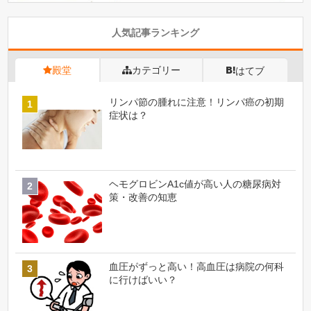
人気記事ランキング
殿堂
カテゴリー
はてブ
リンパ節の腫れに注意！リンパ癌の初期
症状は？
ヘモグロビンA1c値が高い人の糖尿病対
策・改善の知恵
血圧がずっと高い！高血圧は病院の何科
に行けばいい？