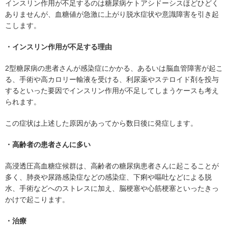
インスリン作用が不足するのは糖尿病ケトアシドーシスほどひどく
ありませんが、血糖値が急激に上がり脱水症状や意識障害を引き起
こします。
・インスリン作用が不足する理由
2型糖尿病の患者さんが感染症にかかる、あるいは脳血管障害が起こ
る、手術や高カロリー輸液を受ける、利尿薬やステロイド剤を投与
するといった要因でインスリン作用が不足してしまうケースも考え
られます。
この症状は上述した原因があってから数日後に発症します。
・高齢者の患者さんに多い
高浸透圧高血糖症候群は、高齢者の糖尿病患者さんに起こることが
多く、肺炎や尿路感染症などの感染症、下痢や嘔吐などによる脱
水、手術などへのストレスに加え、脳梗塞や心筋梗塞といったきっ
かけで起こります。
・治療