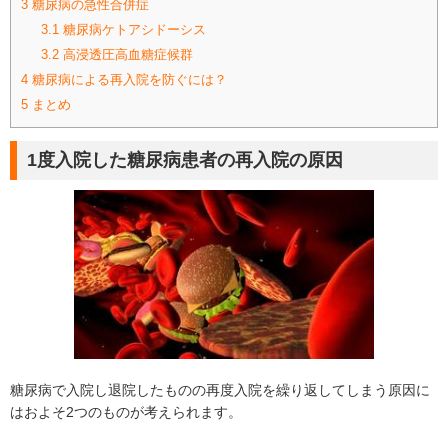
3
糖尿病の急性合併症
3.1
糖尿病ケトアシドーシス
3.2
高浸透圧高血糖症候群
4
糖尿病による再入院を防ぐには？
5
まとめ
1度入院した糖尿病患者の再入院の原因
糖尿病で入院し退院したものの再度入院を繰り返してしまう原因に
はおよそ2つのものが考えられます。