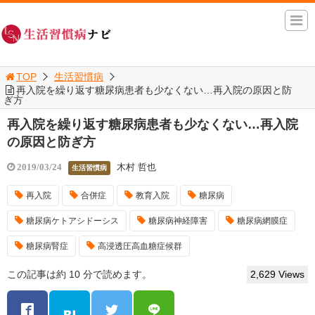
TOP
生活習慣病
再入院を繰り返す糖尿病患者も少なくない…再入院の原因と防
ぎ方
再入院を繰り返す糖尿病患者も少なくない…再入院
の原因と防ぎ方
木村 哲也
2019/03/24
生活習慣病
再入院
合併症
教育入院
糖尿病
糖尿病ケトアシドーシス
糖尿病神経障害
糖尿病網膜症
糖尿病腎症
高浸透圧高血糖症候群
この記事は約 10 分で読めます。
2,629 Views