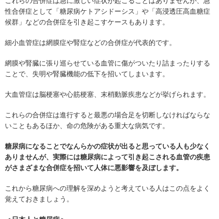
これらの合併症は急に激しい症状が起こることはありませんが、急
性合併症として「糖尿病ケトアシドーシス」や「高浸透圧高血糖症
候群」などの合併症を引き起こすケースもあります。
細小血管症は網膜症や腎症などの合併症が代表的です。
網膜や腎臓に張り巡らせている血管に傷がついたり詰まったりする
ことで、失明や腎臓機能の低下を招いてしまいます。
大血管症は脳梗塞や心筋梗塞、末梢動脈疾患などが挙げられます。
これらの合併症は進行すると最悪の場合足を切断しなければならな
いこともあるほか、命の危険がある重大な病気です。
糖尿病になることでなんらかの症状が出ると思っている人も少なく
ありませんが、実際には糖尿病によって引き起こされる血管の疾患
がさまざまな合併症を招いて人体に悪影響を及ぼします。
これから糖尿病への理解を深めようと考えている人はこの点をよく
覚えておきましょう。