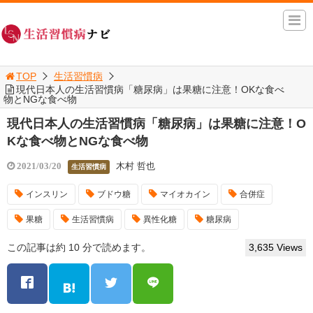
TOP
生活習慣病
現代日本人の生活習慣病「糖尿病」は果糖に注意！OKな食べ
物とNGな食べ物
現代日本人の生活習慣病「糖尿病」は果糖に注意！O
Kな食べ物とNGな食べ物
木村 哲也
2021/03/20
生活習慣病
インスリン
ブドウ糖
マイオカイン
合併症
果糖
生活習慣病
異性化糖
糖尿病
この記事は約 10 分で読めます。
3,635 Views