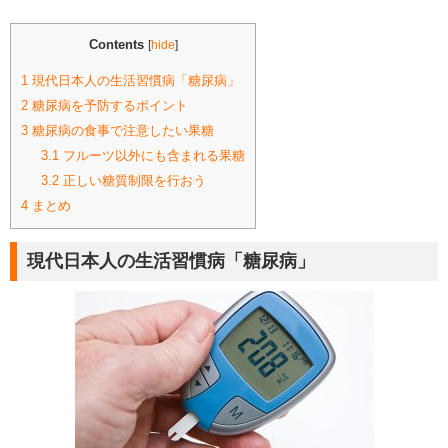
Contents
[
hide
]
1
現代日本人の生活習慣病「糖尿病」
2
糖尿病を予防するポイント
3
糖尿病の食事で注意したい果糖
3.1
フルーツ以外にも含まれる果糖
3.2
正しい糖質制限を行おう
4
まとめ
現代日本人の生活習慣病「糖尿病」