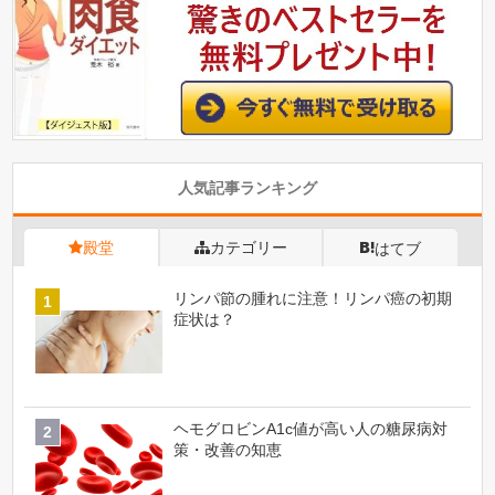
人気記事ランキング
殿堂
カテゴリー
はてブ
リンパ節の腫れに注意！リンパ癌の初期
症状は？
ヘモグロビンA1c値が高い人の糖尿病対
策・改善の知恵