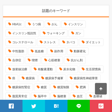
話題のキーワード
HbA1c
うつ病
がん
インスリン
インスリン抵抗性
ウォーキング
ガン
コレステロール
ストレス
タバコ
ダイエット
中性脂肪
低血糖
副作用
動脈硬化
合併症
喫煙
心筋梗塞
抗がん剤
放射線治療
有酸素運動
炭水化物
生活習慣病
癌
糖尿病
糖尿病予備軍
糖尿病性神経障害
糖尿病性腎症
糖質
糖質制限
肥満
脂質異常症
脳卒中
脳梗塞
血圧
血糖値
足のむくみ
転移
運動
食事療法