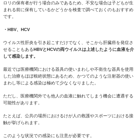
ロリの保有者が行う場合のみであるため、不安な場合は子どもが生
まれる前に保有しているかどうかを検査で調べておくのもおすすめ
です。
・HBV、HCV
ウイルス性肝炎を引き起こすだけでなく、そこから肝臓癌を発症さ
せることもある
HBVとHCVの両ウイルスは上述したように血液を介
して感染します。
最近では医療機関における器具の使いまわしや不衛生な器具を使用
した治療もほぼ根絶状態にあるため、かつてのような注射器の使い
まわし等による感染は極めて少なくなりました。
ただし、医療機関外でも他人の血液に触れてしまう機会に遭遇する
可能性があります。
たとえば、公共の場所におけるけが人の救護やスポーツにおける接
触が挙げられます。
このような状況での感染にも注意が必要です。