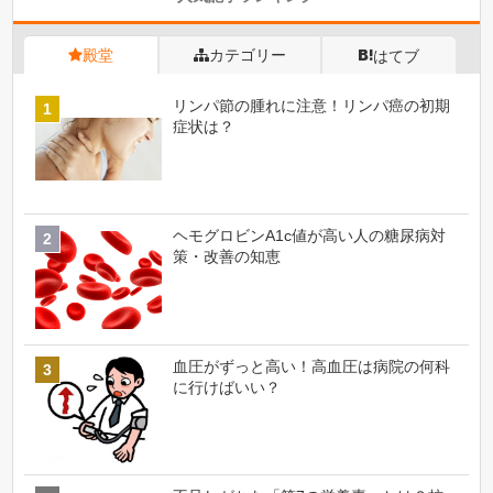
殿堂
カテゴリー
はてブ
リンパ節の腫れに注意！リンパ癌の初期
症状は？
ヘモグロビンA1c値が高い人の糖尿病対
策・改善の知恵
血圧がずっと高い！高血圧は病院の何科
に行けばいい？