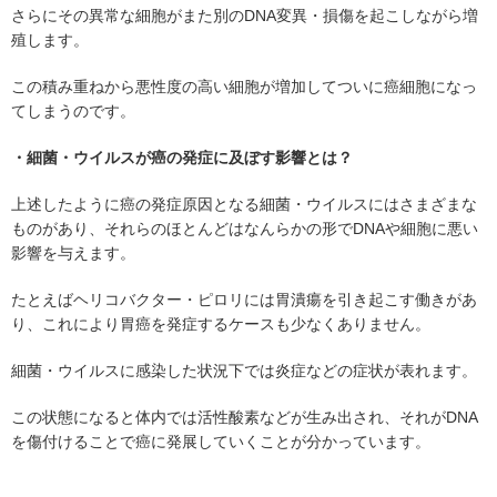
さらにその異常な細胞がまた別のDNA変異・損傷を起こしながら増
殖します。
この積み重ねから悪性度の高い細胞が増加してついに癌細胞になっ
てしまうのです。
・細菌・ウイルスが癌の発症に及ぼす影響とは？
上述したように癌の発症原因となる細菌・ウイルスにはさまざまな
ものがあり、それらのほとんどはなんらかの形でDNAや細胞に悪い
影響を与えます。
たとえばヘリコバクター・ピロリには胃潰瘍を引き起こす働きがあ
り、これにより胃癌を発症するケースも少なくありません。
細菌・ウイルスに感染した状況下では炎症などの症状が表れます。
この状態になると体内では活性酸素などが生み出され、それがDNA
を傷付けることで癌に発展していくことが分かっています。