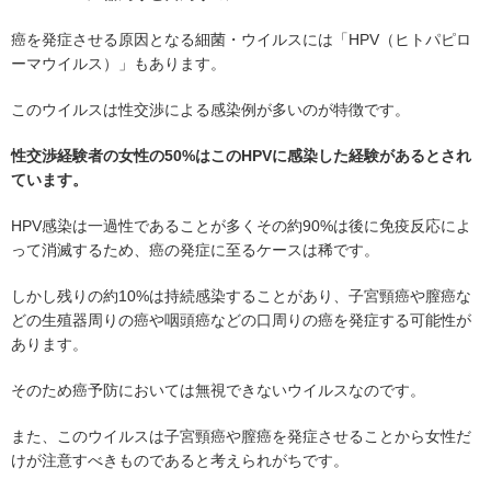
癌を発症させる原因となる細菌・ウイルスには「HPV（ヒトパピロ
ーマウイルス）」もあります。
このウイルスは性交渉による感染例が多いのが特徴です。
性交渉経験者の女性の50%はこのHPVに感染した経験があるとされ
ています。
HPV感染は一過性であることが多くその約90%は後に免疫反応によ
って消滅するため、癌の発症に至るケースは稀です。
しかし残りの約10%は持続感染することがあり、子宮頸癌や膣癌な
どの生殖器周りの癌や咽頭癌などの口周りの癌を発症する可能性が
あります。
そのため癌予防においては無視できないウイルスなのです。
また、このウイルスは子宮頸癌や膣癌を発症させることから女性だ
けが注意すべきものであると考えられがちです。