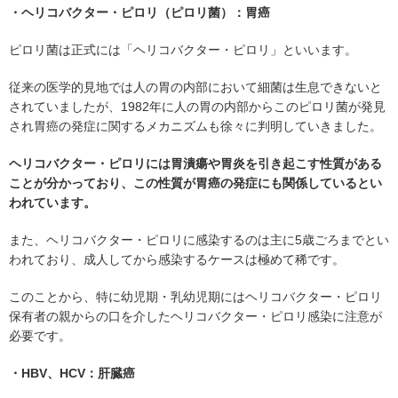
・ヘリコバクター・ピロリ（ピロリ菌）：胃癌
ピロリ菌は正式には「ヘリコバクター・ピロリ」といいます。
従来の医学的見地では人の胃の内部において細菌は生息できないと
されていましたが、1982年に人の胃の内部からこのピロリ菌が発見
され胃癌の発症に関するメカニズムも徐々に判明していきました。
ヘリコバクター・ピロリには胃潰瘍や胃炎を引き起こす性質がある
ことが分かっており、この性質が胃癌の発症にも関係しているとい
われています。
また、ヘリコバクター・ピロリに感染するのは主に5歳ごろまでとい
われており、成人してから感染するケースは極めて稀です。
このことから、特に幼児期・乳幼児期にはヘリコバクター・ピロリ
保有者の親からの口を介したヘリコバクター・ピロリ感染に注意が
必要です。
・HBV、HCV：肝臓癌