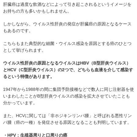
肝臓癌は過度な飲酒などによって引き起こされるというイメージを
お持ちの方も多いかもしれません。
しかしながら、ウイルス性肝炎の発症が肝臓癌の原因となるケース
もあるのです。
こちらもまた典型的な細菌・ウイルス感染を原因とする癌のひとつ
として挙げられます。
ウイルス性肝炎の原因となるウイルスはHBV（B型肝炎ウイルス）
とHCV（C型肝炎ウイルス）の2つで、どちらも血液を介して感染す
るという特徴があります。
1947年から1988年の間に集団予防接種などで数人に同じ注射器を使
いまわしたことがB型肝炎ウイルスの感染を拡大させていたことも
分かっています。
また、HCVに関しては「非ホジキンリンパ腫」と呼ばれる悪性リン
パ腫（癌の一種）を発症させる原因となることも判明しています。
・HPV：生殖器周りと口周りの癌