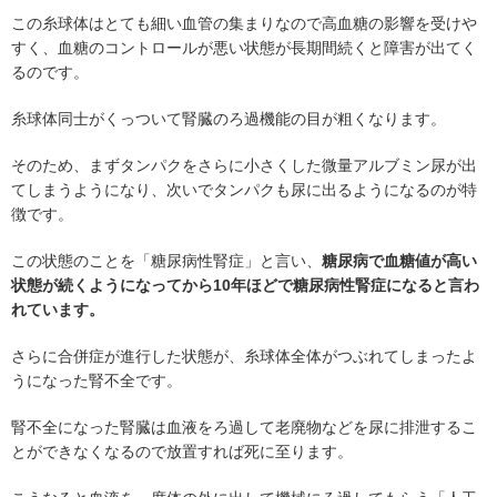
この糸球体はとても細い血管の集まりなので高血糖の影響を受けや
すく、血糖のコントロールが悪い状態が長期間続くと障害が出てく
るのです。
糸球体同士がくっついて腎臓のろ過機能の目が粗くなります。
そのため、まずタンパクをさらに小さくした微量アルブミン尿が出
てしまうようになり、次いでタンパクも尿に出るようになるのが特
徴です。
この状態のことを「糖尿病性腎症」と言い、
糖尿病で血糖値が高い
状態が続くようになってから10年ほどで糖尿病性腎症になると言わ
れています。
さらに合併症が進行した状態が、糸球体全体がつぶれてしまったよ
うになった腎不全です。
腎不全になった腎臓は血液をろ過して老廃物などを尿に排泄するこ
とができなくなるので放置すれば死に至ります。