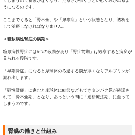
てしまうので食欲がなくなり、だるさが強くひどいむくみが出るよ
うになるのです。
ここまでくると「腎不全」や「尿毒症」という状態となり、透析を
して治療しなければなりません。
＜糖尿病性腎症の病期＞
糖尿病性腎症には5つの段階があり「腎症前期」は観察すると病変が
見られる段階です。
「早期腎症」になると糸球体のろ過する膜が厚くなりアルブミンが
漏れ出します。
「顕性腎症」に進むと糸球体に結節などもできタンパク尿が確認さ
れて「腎不全期」となり、あっという間に「透析療法期」に至って
しまうのです。
腎臓の働きと仕組み