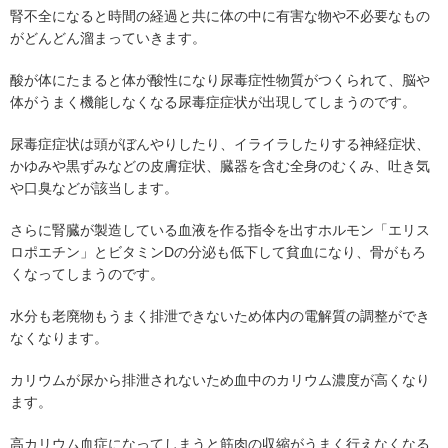
腎不全になると時間の経過と共に体の中に有害な物や不必要なもの
がどんどん溜まっていきます。
酸が体にたまると体が酸性になり尿毒症性物質がつくられて、脳や
体がうまく機能しなくなる尿毒症症状が出現してしまうのです。
尿毒症症状は頭がぼんやりしたり、イライラしたりする神経症状、
かゆみや黒ずみなどの皮膚症状、臓器を含む全身のむくみ、吐き気
や口臭などが該当します。
さらに腎臓が製造している血液を作る指令を出すホルモン「エリス
ロポエチン」とビタミンDの分泌も低下して貧血になり、骨がもろ
くなってしまうのです。
水分も老廃物もうまく排泄できないため体内の電解質の調整ができ
なくなります。
カリウムが尿から排泄されないため血中のカリウム濃度が高くなり
ます。
高カリウム血症になってしまうと筋肉の収縮がうまく行えなくなる