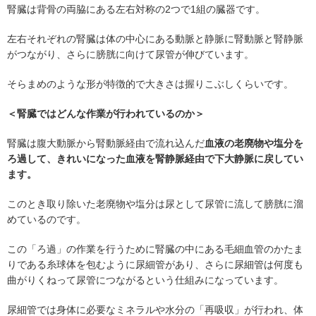
腎臓は背骨の両脇にある左右対称の2つで1組の臓器です。
左右それぞれの腎臓は体の中心にある動脈と静脈に腎動脈と腎静脈
がつながり、さらに膀胱に向けて尿管が伸びています。
そらまめのような形が特徴的で大きさは握りこぶしくらいです。
＜腎臓ではどんな作業が行われているのか＞
腎臓は腹大動脈から腎動脈経由で流れ込んだ
血液の老廃物や塩分を
ろ過して、きれいになった血液を腎静脈経由で下大静脈に戻してい
ます。
このとき取り除いた老廃物や塩分は尿として尿管に流して膀胱に溜
めているのです。
この「ろ過」の作業を行うために腎臓の中にある毛細血管のかたま
りである糸球体を包むように尿細管があり、さらに尿細管は何度も
曲がりくねって尿管につながるという仕組みになっています。
尿細管では身体に必要なミネラルや水分の「再吸収」が行われ、体