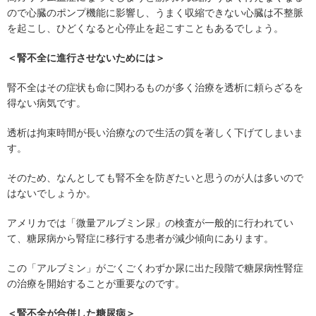
ので心臓のポンプ機能に影響し、うまく収縮できない心臓は不整脈
を起こし、ひどくなると心停止を起こすこともあるでしょう。
＜腎不全に進行させないためには＞
腎不全はその症状も命に関わるものが多く治療を透析に頼らざるを
得ない病気です。
透析は拘束時間が長い治療なので生活の質を著しく下げてしまいま
す。
そのため、なんとしても腎不全を防ぎたいと思うのが人は多いので
はないでしょうか。
アメリカでは「微量アルブミン尿」の検査が一般的に行われてい
て、糖尿病から腎症に移行する患者が減少傾向にあります。
この「アルブミン」がごくごくわずか尿に出た段階で糖尿病性腎症
の治療を開始することが重要なのです。
＜腎不全が合併した糖尿病＞