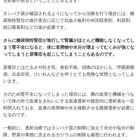
る必要があるということだと言えます。
タンパク尿が確認されるようになってから治療を行う場合には、糖
尿病性腎症の進行度合に応じて抗血小板剤やACE阻害剤、利尿剤、
経口吸着剤などの薬が必要です。
さらに糖尿病性腎症が進行して腎臓がほとんど機能しなくなってし
まう腎不全になると、体に老廃物や水分が溜まってむくみが強くな
ってしまうと尿毒症を起こしてしまうこともあるのです。
尿毒症とはだるさや吐き気、食欲不振、頭痛のほかにも、呼吸困難
感、出血症状、けいれんなどを伴うとても危険な状態となってしま
います。
そのため腎不全になってしまった場合には、腕の血管と機械をつな
いで体の外で血液をきれいにする血液透析や腹腔内に透析液を一定
時間入れておき、血液の老廃物や水を移動させる腹膜透析が必要に
なるのです。
一般的に、透析治療ではタンパク質の制限に加えて水分や塩分の制
限、野菜や果物に含まれるカリウムの制限も厳密に行われます。