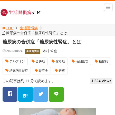
TOP
生活習慣病
糖尿病の合併症「糖尿病性腎症」とは
糖尿病の合併症「糖尿病性腎症」とは
木村 哲也
2020/08/24
生活習慣病
アルブミン
合併症
尿毒症
毛細血管
糖尿病
糖尿病性腎症
腎不全
透析
この記事は約 11 分で読めます。
1,524 Views