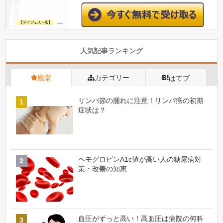
人気記事ランキング
殿堂
カテゴリー
はてブ
リンパ節の腫れに注意！リンパ癌の初期
症状は？
ヘモグロビンA1c値が高い人の糖尿病対
策・改善の知恵
血圧がずっと高い！高血圧は病院の何科