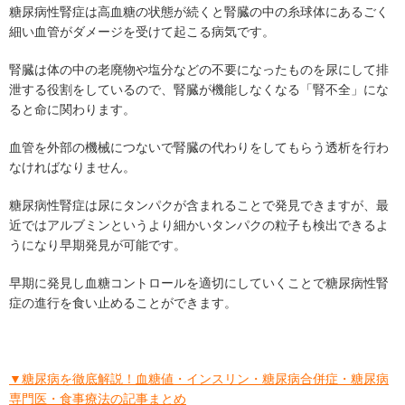
糖尿病性腎症は高血糖の状態が続くと腎臓の中の糸球体にあるごく
細い血管がダメージを受けて起こる病気です。
腎臓は体の中の老廃物や塩分などの不要になったものを尿にして排
泄する役割をしているので、腎臓が機能しなくなる「腎不全」にな
ると命に関わります。
血管を外部の機械につないで腎臓の代わりをしてもらう透析を行わ
なければなりません。
糖尿病性腎症は尿にタンパクが含まれることで発見できますが、最
近ではアルブミンというより細かいタンパクの粒子も検出できるよ
うになり早期発見が可能です。
早期に発見し血糖コントロールを適切にしていくことで糖尿病性腎
症の進行を食い止めることができます。
▼糖尿病を徹底解説！血糖値・インスリン・糖尿病合併症・糖尿病
専門医・食事療法の記事まとめ