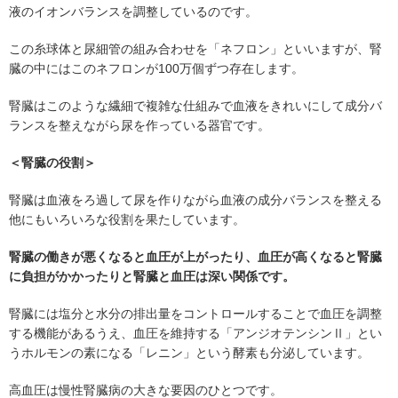
液のイオンバランスを調整しているのです。
この糸球体と尿細管の組み合わせを「ネフロン」といいますが、腎
臓の中にはこのネフロンが100万個ずつ存在します。
腎臓はこのような繊細で複雑な仕組みで血液をきれいにして成分バ
ランスを整えながら尿を作っている器官です。
＜腎臓の役割＞
腎臓は血液をろ過して尿を作りながら血液の成分バランスを整える
他にもいろいろな役割を果たしています。
腎臓の働きが悪くなると血圧が上がったり、血圧が高くなると腎臓
に負担がかかったりと腎臓と血圧は深い関係です。
腎臓には塩分と水分の排出量をコントロールすることで血圧を調整
する機能があるうえ、血圧を維持する「アンジオテンシンⅡ」とい
うホルモンの素になる「レニン」という酵素も分泌しています。
高血圧は慢性腎臓病の大きな要因のひとつです。