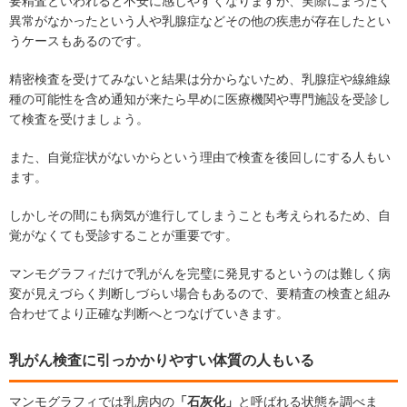
要精査といわれると不安に感じやすくなりますが、実際にまったく
異常がなかったという人や乳腺症などその他の疾患が存在したとい
うケースもあるのです。
精密検査を受けてみないと結果は分からないため、乳腺症や線維線
種の可能性を含め通知が来たら早めに医療機関や専門施設を受診し
て検査を受けましょう。
また、自覚症状がないからという理由で検査を後回しにする人もい
ます。
しかしその間にも病気が進行してしまうことも考えられるため、自
覚がなくても受診することが重要です。
マンモグラフィだけで乳がんを完璧に発見するというのは難しく病
変が見えづらく判断しづらい場合もあるので、要精査の検査と組み
合わせてより正確な判断へとつなげていきます。
乳がん検査に引っかかりやすい体質の人もいる
マンモグラフィでは乳房内の
「石灰化」
と呼ばれる状態を調べま