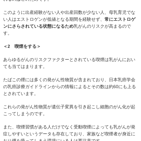
このように出産経験がない人や出産回数が少ない人、母乳育児でな
い人はエストロゲンが低値となる期間を経験せず、
常にエストロゲ
ンにさらされている状態になるため
乳がんのリスクが高まるので
す。
＜2 喫煙をする＞
あらゆるがんのリスクファクターとされている喫煙は乳がんにおい
ても当てはまります。
たばこの煙には多くの発がん性物質が含まれており、日本乳癌学会
の乳癌診療ガイドラインからの情報によるとその数は約60にも上る
とされています。
これらの発がん性物質が遺伝子変異を引き起こし細胞のがん化が起
こってしまうのです。
また、喫煙習慣がある人だけでなく受動喫煙によっても乳がんが発
症しやすいというデータも存在しており、家族など喫煙者が身近に
おり煙を吸ってしまう環境にいる人は要注意です。