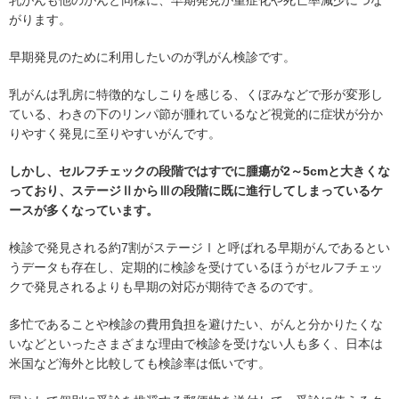
乳がんも他のがんと同様に、早期発見が重症化や死亡率減少につな
がります。
早期発見のために利用したいのが乳がん検診です。
乳がんは乳房に特徴的なしこりを感じる、くぼみなどで形が変形し
ている、わきの下のリンパ節が腫れているなど視覚的に症状が分か
りやすく発見に至りやすいがんです。
しかし、セルフチェックの段階ではすでに腫瘍が2～5cmと大きくな
っており、ステージⅡからⅢの段階に既に進行してしまっているケ
ースが多くなっています。
検診で発見される約7割がステージⅠと呼ばれる早期がんであるとい
うデータも存在し、定期的に検診を受けているほうがセルフチェッ
クで発見されるよりも早期の対応が期待できるのです。
多忙であることや検診の費用負担を避けたい、がんと分かりたくな
いなどといったさまざまな理由で検診を受けない人も多く、日本は
米国など海外と比較しても検診率は低いです。