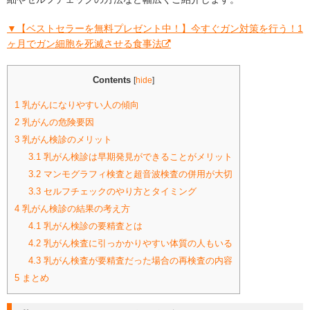
▼【ベストセラーを無料プレゼント中！】今すぐガン対策を行う！1
ヶ月でガン細胞を死滅させる食事法
Contents
[
hide
]
1
乳がんになりやすい人の傾向
2
乳がんの危険要因
3
乳がん検診のメリット
3.1
乳がん検診は早期発見ができることがメリット
3.2
マンモグラフィ検査と超音波検査の併用が大切
3.3
セルフチェックのやり方とタイミング
4
乳がん検診の結果の考え方
4.1
乳がん検診の要精査とは
4.2
乳がん検査に引っかかりやすい体質の人もいる
4.3
乳がん検査が要精査だった場合の再検査の内容
5
まとめ