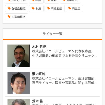
足のむくみ
転移
運動
食事療法
食後血糖値
飲酒
高脂血症
高血圧
１型糖尿病
ライター一覧
木村 哲也
株式会社イコールヒューマン代表取締役。
生活習慣病の権威者である崇高クリニック...
薮内直純
株式会社イコールヒューマン。生活習慣病
専門ライター。医療や医薬品に関する誤解...
荒木 裕