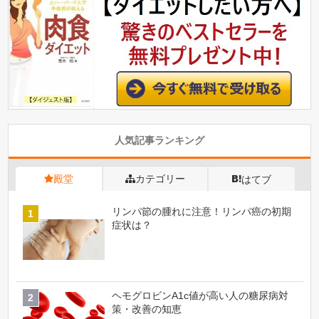
人気記事ランキング
殿堂
カテゴリー
はてブ
リンパ節の腫れに注意！リンパ癌の初期
症状は？
ヘモグロビンA1c値が高い人の糖尿病対
策・改善の知恵