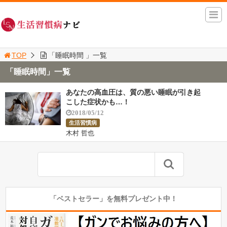
TOP
「睡眠時間 」一覧
「睡眠時間」一覧
あなたの高血圧は、質の悪い睡眠が引き起
こした症状かも…！
2018/05/12
生活習慣病
木村 哲也
「ベストセラー」を無料プレゼント中！