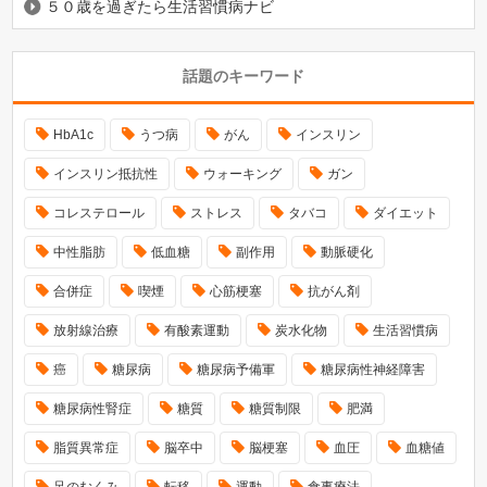
５０歳を過ぎたら生活習慣病ナビ
話題のキーワード
HbA1c
うつ病
がん
インスリン
インスリン抵抗性
ウォーキング
ガン
コレステロール
ストレス
タバコ
ダイエット
中性脂肪
低血糖
副作用
動脈硬化
合併症
喫煙
心筋梗塞
抗がん剤
放射線治療
有酸素運動
炭水化物
生活習慣病
癌
糖尿病
糖尿病予備軍
糖尿病性神経障害
糖尿病性腎症
糖質
糖質制限
肥満
脂質異常症
脳卒中
脳梗塞
血圧
血糖値