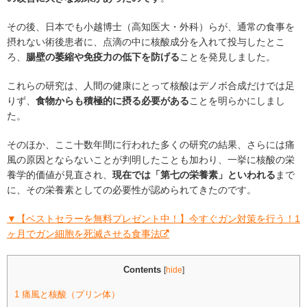
その後、日本でも小越博士（高知医大・外科）らが、通常の食事を
摂れない術後患者に、点滴の中に核酸成分を入れて投与したとこ
ろ、
腸壁の萎縮や免疫力の低下を防げる
ことを発見しました。
これらの研究は、人間の健康にとって核酸はデノボ合成だけでは足
りず、
食物からも積極的に摂る必要がある
ことを明らかにしまし
た。
そのほか、ここ十数年間に行われた多くの研究の結果、さらには痛
風の原因とならないことが判明したことも加わり、一挙に核酸の栄
養学的価値が見直され、
現在では「第七の栄養素」といわれる
まで
に、その栄養素としての必要性が認められてきたのです。
▼【ベストセラーを無料プレゼント中！】今すぐガン対策を行う！1
ヶ月でガン細胞を死滅させる食事法
Contents
[
hide
]
1
痛風と核酸（プリン体）