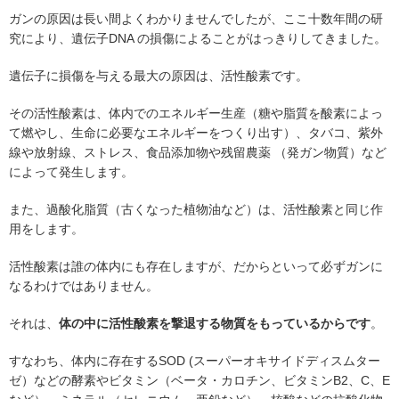
ガンの原因は長い間よくわかりませんでしたが、ここ十数年間の研
究により、遺伝子DNA の損傷によることがはっきりしてきました。
遺伝子に損傷を与える最大の原因は、活性酸素です。
その活性酸素は、体内でのエネルギー生産（糖や脂質を酸素によっ
て燃やし、生命に必要なエネルギーをつくり出す）、タバコ、紫外
線や放射線、ストレス、食品添加物や残留農薬 （発ガン物質）など
によって発生します。
また、過酸化脂質（古くなった植物油など）は、活性酸素と同じ作
用をします。
活性酸素は誰の体内にも存在しますが、だからといって必ずガンに
なるわけではありません。
それは、
体の中に活性酸素を撃退する物質をもっているからです
。
すなわち、体内に存在するSOD (スーパーオキサイドディスムター
ゼ）などの酵素やビタミン（ベータ・カロチン、ビタミンB2、C、E