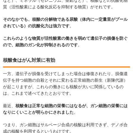
など）、ミネラル（セレニウム、亜鉛など）、核酸などの抗酸化物
質（活性酸素による酸化反応を抑制する物質）がそれです。
そのなかでも、核酸の分解物である尿酸（体内に一定量里がプール
されている）の抗酸化力は強力です
。
これらのような物質が活性酸素の働きを弱めて遺伝子の損傷を防ぐ
ので、細胞のガン化が抑制されるのです
。
核酸食はがん対策に有効
一方、遺伝子が損傷を受けてしまった場合は修復されたり、損傷遺
伝子を持つ細胞の自殺とそれに変わる正常細胞の新生（新陳代謝）
が起こりますが、これらの働きにも核酸が大いに関係しているの
は、これまで述べてきたとおりです。
最近、
核酸食は正常な細胞の栄養にはなるが、ガン細胞の栄養には
なりにくいことが明らかにされました
。
つまり、ガン細胞はサルベージ合成の核酸は利用できず、デノボ合
成の核酸を利用するというわけです。