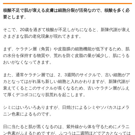
核酸不足で肌が衰える皮膚は細胞分裂が活発なので、核酸を多く必
要とします
。
そこで、20歳を過ぎて核酸が不足しがちになると、新陳代謝が衰え
さまざまな肌の老化現象が現れてきます。
まず、ケラチン層（角質）や皮脂膜の細胞機能が低下するため、肌
の水分を保持する物質や、荒れを防ぐ皮脂の量が減少し、肌にうる
おいがなくなってきます。
また、通常ケラチン層では、2、3週間のサイクルで、古い細胞がア
カとなってはがれ落ち新しい細胞と入れかわりますが、新陳代謝が
衰えてくるとこのサイクルが長くなるため、古いケラチン層がふえ
て厚くデコボコになり肌荒れを起こします。
シミにはいろいろありますが、日焼けによるシミやソバカスはメラ
ニン色素によるものです。
日に当たると肌が黒くなるのは、紫外線から体を守るためにメラニ
ン色素がふえるためで すが、ふつうは二週間ほどでアカとなっては