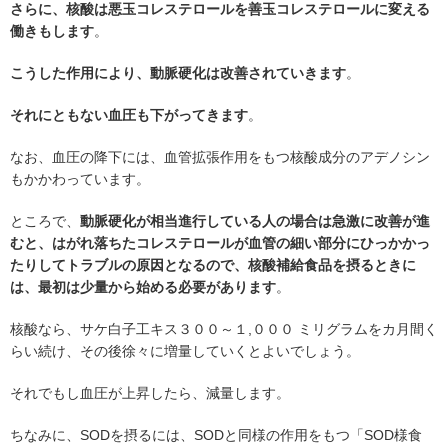
さらに、核酸は悪玉コレステロールを善玉コレステロールに変える
働きもします
。
こうした作用により、動脈硬化は改善されていきます
。
それにともない血圧も下がってきます
。
なお、血圧の降下には、血管拡張作用をもつ核酸成分のアデノシン
もかかわっています。
ところで、
動脈硬化が相当進行している人の場合は急激に改善が進
むと、はがれ落ちたコレステロールが血管の細い部分にひっかかっ
たりしてトラブルの原因となるので、核酸補給食品を摂るときに
は、最初は少量から始める必要があります
。
核酸なら、サケ白子工キス３００～１,０００ ミリグラムをカ月間く
らい続け、その後徐々に増量していくとよいでしょう。
それでもし血圧が上昇したら、減量します。
ちなみに、SODを摂るには、SODと同様の作用をもつ「SOD様食