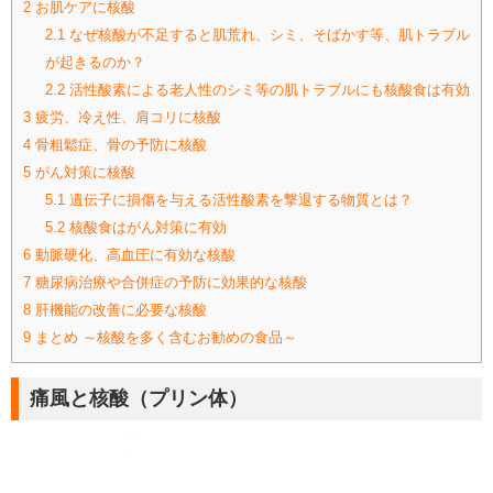
2
お肌ケアに核酸
2.1
なぜ核酸が不足すると肌荒れ、シミ、そばかす等、肌トラブル
が起きるのか？
2.2
活性酸素による老人性のシミ等の肌トラブルにも核酸食は有効
3
疲労、冷え性、肩コリに核酸
4
骨粗鬆症、骨の予防に核酸
5
がん対策に核酸
5.1
遺伝子に損傷を与える活性酸素を撃退する物質とは？
5.2
核酸食はがん対策に有効
6
動脈硬化、高血圧に有効な核酸
7
糖尿病治療や合併症の予防に効果的な核酸
8
肝機能の改善に必要な核酸
9
まとめ ～核酸を多く含むお勧めの食品～
痛風と核酸（プリン体）