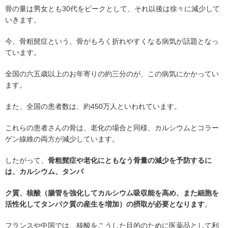
骨の量は男女とも30代をピークとして、それ以後は徐々に減少して
いきます。
今、骨粗髭症という、骨がもろく折れやすくなる病気が話題となっ
ています。
全国の六五歳以上のお年寄りの約三分のが、この病気にかかってい
ます。
また、全国の患者数は、約450万人といわれています。
これらの患者さんの骨は、老化の場合と同様、カルシウムとコラー
ゲン線維の両方が減少しています。
したがって、
骨粗髭症や老化にともなう骨量の減少を予防するに
は、カルシウム、タンパ
ク質、核酸（腸管を強化してカルシウム吸収能を高め、また細胞を
活性化してタンパク質の産生を増加）の摂取が必要となります
。
フランスや中国では、核酸をこうした目的のために医薬品として利