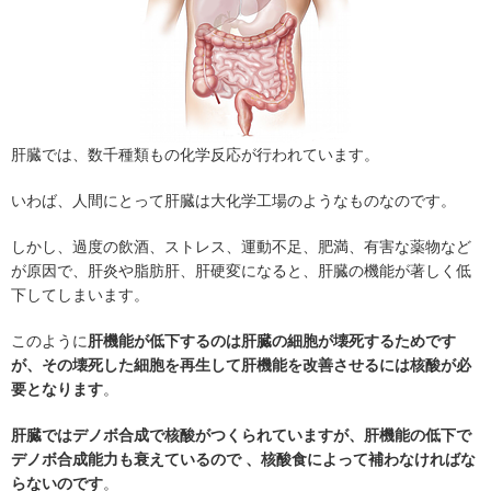
肝臓では、数千種類もの化学反応が行われています。
いわば、人間にとって肝臓は大化学工場のようなものなのです。
しかし、過度の飲酒、ストレス、運動不足、肥満、有害な薬物など
が原因で、肝炎や脂肪肝、肝硬変になると、肝臓の機能が著しく低
下してしまいます。
このように
肝機能が低下するのは肝臓の細胞が壊死するためです
が、その壊死した細胞を再生して肝機能を改善させるには核酸が必
要となります
。
肝臓ではデノボ合成で核酸がつくられていますが、肝機能の低下で
デノボ合成能力も衰えているので
、核酸食によって補わなければな
らないのです
。