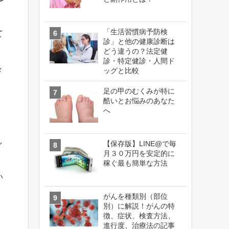
「生活習慣病予防検
て
診」と他の健康診断は
どう違うの？法定健
診・特定健診・人間ド
々
ッグと比較
足の甲のむくみが特に
酷いとお悩みのあなた
へ
し
【保存版】LINE@で毎
月３０万円を安定的に
稼ぐ最も簡単な方法
い
がんを種類別（部位
別）に解説！がんの特
徴、症状、検査方法、
進行度、治療法の記事