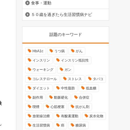
食事・運動
５０歳を過ぎたら生活習慣病ナビ
話題のキーワード
HbA1c
うつ病
がん
インスリン
インスリン抵抗性
ウォーキング
ガン
コレステロール
ストレス
タバコ
ダイエット
中性脂肪
低血糖
副作用
動脈硬化
合併症
検
喫煙
心筋梗塞
抗がん剤
放射線治療
有酸素運動
炭水化物
ん
生活習慣病
癌
糖尿病