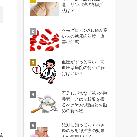
意！リンパ癌の初期症
状は？
ヘモグロビンA1c値が高
い人の糖尿病対策・改
善の知恵
血圧がずっと高い！高
血圧は病院の何科に行
けばいい？
不足しがちな「第7の栄
養素」とは？核酸を摂
るべき8つの理由とお勧
めの食べ物
絶対に知っておくべき
癌の放射線治療の効果
診
と副作用とは？