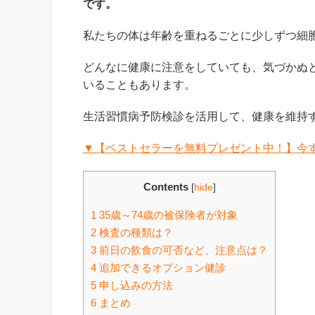
です。
私たちの体は年齢を重ねるごとに少しずつ細
どんなに健康に注意をしていても、気づかぬ
いることもあります。
生活習慣病予防検診を活用して、健康を維持
▼【ベストセラーを無料プレゼント中！】今
Contents
[
hide
]
1
35歳～74歳の被保険者が対象
2
検査の種類は？
3
前日の飲食の可否など、注意点は？
4
追加できるオプション健診
5
申し込みの方法
6
まとめ