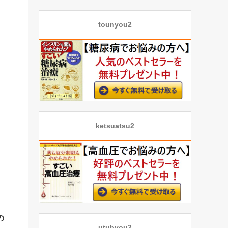
tounyou2
ketsuatsu2
の
utubyou2