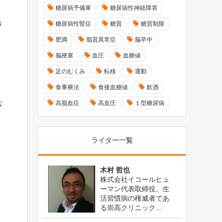
糖尿病予備軍
糖尿病性神経障害
き
糖尿病性腎症
糖質
糖質制限
肥満
脂質異常症
脳卒中
脳梗塞
血圧
血糖値
足のむくみ
転移
運動
食事療法
食後血糖値
飲酒
な
高脂血症
高血圧
１型糖尿病
ライター一覧
木村 哲也
株式会社イコールヒュ
ーマン代表取締役。生
活習慣病の権威者であ
る崇高クリニック...