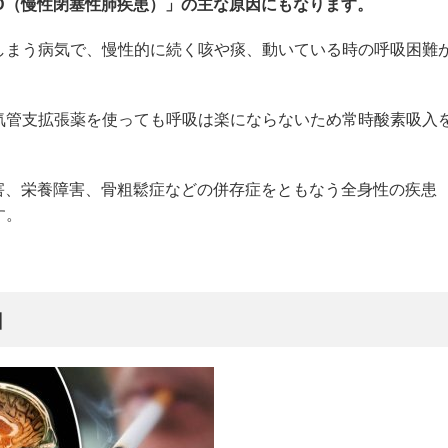
D（慢性閉塞性肺疾患）」の主な原因にもなります。
しまう病気で、慢性的に続く咳や痰、動いている時の呼吸困難
気管支拡張薬を使っても呼吸は楽にならないため常時酸素吸入
害、栄養障害、骨粗鬆症などの併存症をともなう全身性の疾患
す。
由