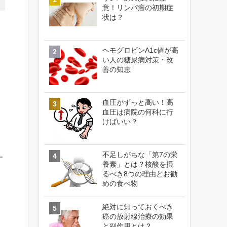
意！リンパ癌の初期症
状は？
ヘモグロビンA1c値が高
い人の糖尿病対策・改
善の知恵
血圧がずっと高い！高
血圧は病院の何科に行
けばいい？
不足しがちな「第7の栄
す
養素」とは？核酸を摂
るべき8つの理由とお勧
めの食べ物
絶対に知っておくべき
癌の放射線治療の効果
と副作用とは？