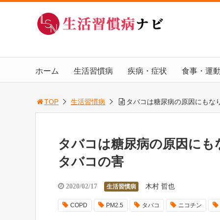
ホーム
生活習慣病
疾病・症状
食事・運
TOP
生活習慣病
タバコは糖尿病の原因にもな
タバコは糖尿病の原因にも
タバコの害
木村 哲也
2020/02/17
生活習慣病
COPD
PM2.5
タバコ
ニコチン