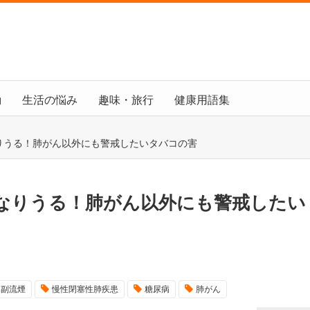
動
生活の悩み
趣味・旅行
健康用語集
りうる！肺がん以外にも警戒したいタバコの害
なりうる！肺がん以外にも警戒したい
副流煙
慢性閉塞性肺疾患
糖尿病
肺がん