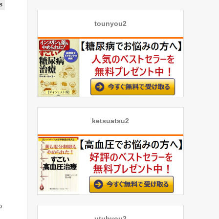
s
tounyou2
ketsuatsu2
も
utubyou2