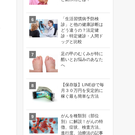
「生活習慣病予防検
診」と他の健康診断は
な
どう違うの？法定健
診・特定健診・人間ド
ッグと比較
足の甲のむくみが特に
酷いとお悩みのあなた
へ
【保存版】LINE@で毎
月３０万円を安定的に
稼ぐ最も簡単な方法
がんを種類別（部位
別）に解説！がんの特
徴、症状、検査方法、
進行度、治療法の記事