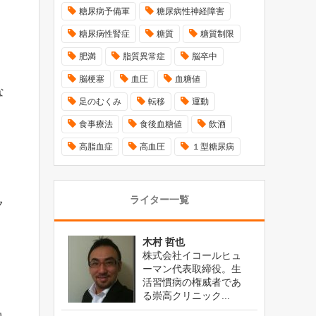
糖尿病予備軍
糖尿病性神経障害
糖尿病性腎症
糖質
糖質制限
肥満
脂質異常症
脳卒中
脳梗塞
血圧
血糖値
な
足のむくみ
転移
運動
食事療法
食後血糖値
飲酒
高脂血症
高血圧
１型糖尿病
ライター一覧
ク
木村 哲也
株式会社イコールヒュ
ーマン代表取締役。生
活習慣病の権威者であ
る崇高クリニック...