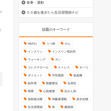
食事・運動
が
５０歳を過ぎたら生活習慣病ナビ
を
話題のキーワード
HbA1c
うつ病
がん
インスリン
インスリン抵抗性
ウォーキング
ガン
コレステロール
ストレス
タバコ
ダイエット
中性脂肪
低血糖
副作用
動脈硬化
合併症
喫煙
心筋梗塞
抗がん剤
放射線治療
有酸素運動
炭水化物
生活習慣病
癌
糖尿病