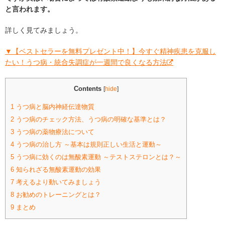
と言われます。
詳しく見てみましょう。
▼【ベストセラーを無料プレゼント中！】今すぐ精神疾患を克服し
たい！うつ病・統合失調症が一週間で良くなる方法
Contents
[
hide
]
1
うつ病と脳内神経伝達物質
2
うつ病のチェック方法、うつ病の明確な基準とは？
3
うつ病の薬物療法について
4
うつ病の治し方 ～基本は規則正しい生活と運動～
5
うつ病に効くのは無酸素運動 ～テストステロンとは？～
6
知られざる無酸素運動の効果
7
考えるより動いてみましょう
8
お勧めのトレーニングとは？
9
まとめ