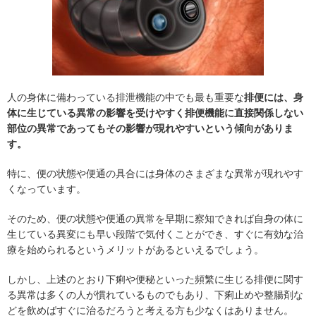
人の身体に備わっている排泄機能の中でも最も重要な
排便には、身
体に生じている異常の影響を受けやすく排便機能に直接関係しない
部位の異常であってもその影響が現れやすいという傾向がありま
す。
特に、便の状態や便通の具合には身体のさまざまな異常が現れやす
くなっています。
そのため、便の状態や便通の異常を早期に察知できれば自身の体に
生じている異変にも早い段階で気付くことができ、すぐに有効な治
療を始められるというメリットがあるといえるでしょう。
しかし、上述のとおり下痢や便秘といった頻繁に生じる排便に関す
る異常は多くの人が慣れているものでもあり、下痢止めや整腸剤な
どを飲めばすぐに治るだろうと考える方も少なくはありません。