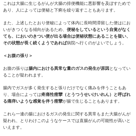
これは大腸に生じるがんが大腸の排便機能に悪影響を及ぼすためで
あり、人によっては便秘と下痢を繰り返すこともあります。
また、上述したとおり便秘によって体内に長時間滞留した便はにお
いがきつくなる傾向があるため、
便秘をしているという自覚がなく
ても、においのきつい便が出る場合は便秘状態にあることを疑い、
その状態が長く続くようであれば
病院へ行くのがよいでしょう。
＜お腹の張り＞
お腹の張りは
腸内における異常な量のガスの発生が原因
となってい
ることが疑われます。
腸内でガスが多く発生すると張りだけでなく痛みを伴うこともあ
り、場合によっては
疼痛性痙攣（とうつうせいけいれん）と呼ばれ
る痛痒いような感覚を伴う痙攣
が腸で生じることもあります。
これら一連の腸におけるガスの発生に関する異常もまた大腸がんが
疑われ、とりわけこのようなケースでは直腸がんの可能性が高いと
いえます。