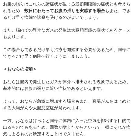
お腹の張りはこれらの諸症状が生じる最初期段階の症状とも考えら
れるため、
数日にわたってお腹の張りを実感する場合
もまた、でき
るだけ早く病院で診察を受けるのがよいでしょう。
また、腸内での異常なガスの発生は大腸憩室症の症状であるケース
もあります。
この場合もできるだけ早く治療を開始する必要があるため、同様に
できるだけ早く病院へ行くようにしましょう。
＜おならの増加＞
おならは腸内で発生したガスが体外へ排出される現象であるため、
基本的にはお腹の張りに近い症状であるといえます。
よって、おならが急激に増加する場合もまた、直腸がんをはじめと
する大腸がんや大腸憩室症が疑われます。
一方、おならはげっぷと同様に体内に入った空気を排出する目的で
出るものでもあるため、回数が増えたからといって一概にそれが病
気によるものと断定することはできません。