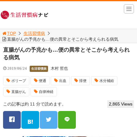
TOP
生活習慣病
直腸がんの予兆かも…便の異常とそこから考えられる病気
直腸がんの予兆かも…便の異常とそこから考えられ
る病気
木村 哲也
2019/06/24
生活習慣病
ポリープ
便通
出血
排便
水分補給
直腸がん
自律神経
この記事は約 11 分で読めます。
2,865 Views