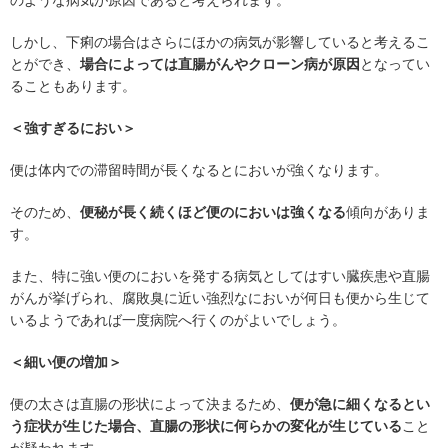
のような病気が原因であると考えられます。
しかし、下痢の場合はさらにほかの病気が影響していると考えるこ
とができ、
場合によっては直腸がんやクローン病が原因
となってい
ることもあります。
＜強すぎるにおい＞
便は体内での滞留時間が長くなるとにおいが強くなります。
そのため、
便秘が長く続くほど便のにおいは強くなる
傾向がありま
す。
また、特に強い便のにおいを発する病気としてはすい臓疾患や直腸
がんが挙げられ、腐敗臭に近い強烈なにおいが何日も便から生じて
いるようであれば一度病院へ行くのがよいでしょう。
＜細い便の増加＞
便の太さは直腸の形状によって決まるため、
便が急に細くなるとい
う症状が生じた場合、直腸の形状に何らかの変化が生じている
こと