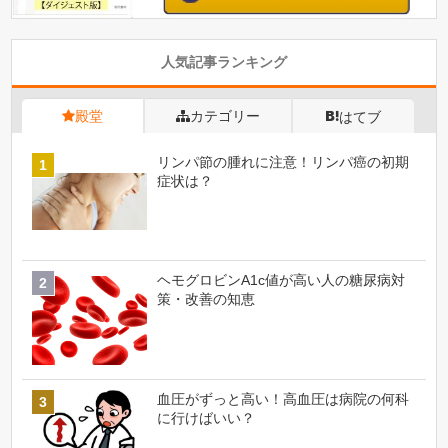
人気記事ランキング
殿堂
カテゴリー
はてブ
リンパ節の腫れに注意！リンパ癌の初期
症状は？
ヘモグロビンA1c値が高い人の糖尿病対
策・改善の知恵
血圧がずっと高い！高血圧は病院の何科
に行けばいい？