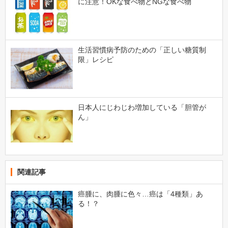
に注意！OKな食べ物とNGな食べ物
生活習慣病予防のための「正しい糖質制
限」レシピ
日本人にじわじわ増加している「胆管が
ん」
関連記事
癌腫に、肉腫に色々…癌は「4種類」あ
る！？