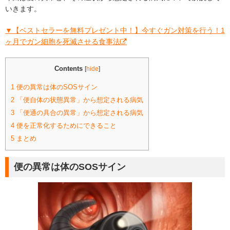
いきます。
▼【ベストセラーを無料プレゼント中！】今すぐガン対策を行う！1
ヶ月でガン細胞を死滅させる食事法
Contents
[
hide
]
1
便の異常は体のSOSサイン
2
「便自体の状態異常」から想定される病気
3
「便通の具合の異常」から想定される病気
4
便を正常化するためにできること
5
まとめ
便の異常は体のSOSサイン