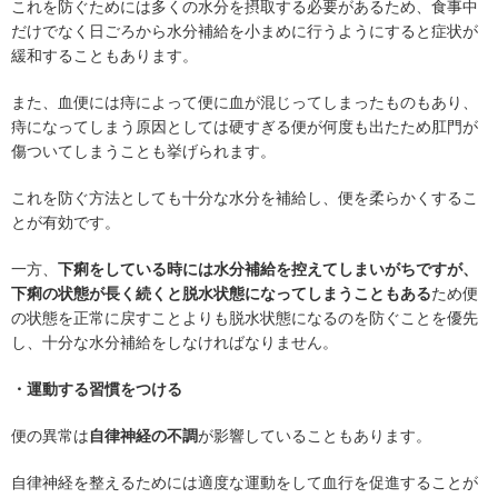
これを防ぐためには多くの水分を摂取する必要があるため、食事中
だけでなく日ごろから水分補給を小まめに行うようにすると症状が
緩和することもあります。
また、血便には痔によって便に血が混じってしまったものもあり、
痔になってしまう原因としては硬すぎる便が何度も出たため肛門が
傷ついてしまうことも挙げられます。
これを防ぐ方法としても十分な水分を補給し、便を柔らかくするこ
とが有効です。
一方、
下痢をしている時には水分補給を控えてしまいがちですが、
下痢の状態が長く続くと脱水状態になってしまうこともある
ため便
の状態を正常に戻すことよりも脱水状態になるのを防ぐことを優先
し、十分な水分補給をしなければなりません。
・運動する習慣をつける
便の異常は
自律神経の不調
が影響していることもあります。
自律神経を整えるためには適度な運動をして血行を促進することが