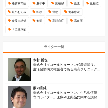
脂質異常症
脳卒中
脳梗塞
血圧
血糖値
足のむくみ
転移
運動
食事療法
食後血糖値
飲酒
高脂血症
高血圧
１型糖尿病
ライター一覧
木村 哲也
株式会社イコールヒューマン代表取締役。
生活習慣病の権威者である崇高クリニック...
薮内直純
株式会社イコールヒューマン。生活習慣病
専門ライター。医療や医薬品に関する誤解...