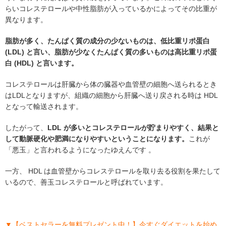
らいコレステロールや中性脂肪が入っているかによってその比重が
異なります。
脂肪が多く、たんぱく質の成分の少ないものは、低比重リポ蛋白
(LDL) と言い、脂肪が少なくたんぱく質の多いものは高比重リポ蛋
白 (HDL) と言います。
コレステロールは肝臓から体の臓器や血管壁の細胞へ送られるとき
はLDLとなりますが、組織の細胞から肝臓へ送り戻される時は HDL
となって輸送されます。
したがって、
LDL が多いとコレステロールが貯まりやすく、結果と
して動脈硬化や肥満になりやすいということになります。
これが
「悪玉」と言われるようになったゆえんです 。
一方、 HDL は血管壁からコレステロールを取り去る役割を果たして
いるので、善玉コレステロールと呼ばれています。
▼【ベストセラーを無料プレゼント中！】今すぐダイエットを始め