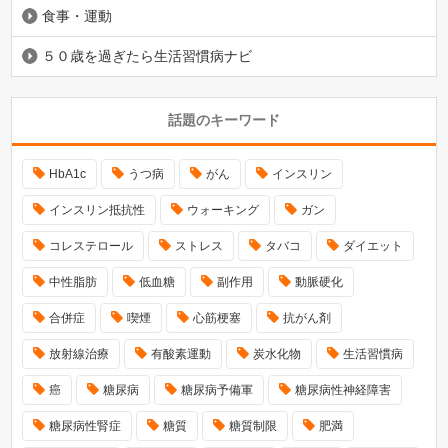
食事・運動
５０歳を過ぎたら生活習慣病ナビ
話題のキーワード
HbA1c
うつ病
がん
インスリン
インスリン抵抗性
ウォーキング
ガン
コレステロール
ストレス
タバコ
ダイエット
中性脂肪
低血糖
副作用
動脈硬化
合併症
喫煙
心筋梗塞
抗がん剤
放射線治療
有酸素運動
炭水化物
生活習慣病
癌
糖尿病
糖尿病予備軍
糖尿病性神経障害
糖尿病性腎症
糖質
糖質制限
肥満