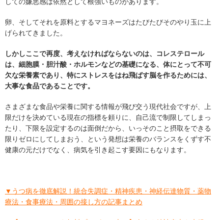
しての嫌悪感は依然として根強いものがあります。
卵、そしてそれを原料とするマヨネーズはたびたびそのやり玉に上
げられてきました。
しかしここで再度、考えなければならないのは、コレステロール
は、細胞膜・胆汁酸・ホルモンなどの基礎になる、体にとって不可
欠な栄養素であり、特にストレスをはね飛ばす脳を作るためには、
大事な食品であることです。
さまざまな食品や栄養に関する情報が飛び交う現代社会ですが、上
限だけを決めている現在の指標を頼りに、自己流で制限してしまっ
たり、下限を設定するのは面倒だから、いっそのこと摂取をできる
限りゼロにしてしまおう、という発想は栄養のバランスをくずす不
健康の元だけでなく、病気を引き起こす要因にもなります。
▼うつ病を徹底解説！統合失調症・精神疾患・神経伝達物質・薬物
療法・食事療法・周囲の接し方の記事まとめ