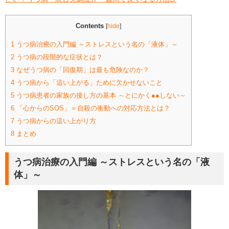
Contents
[
hide
]
1
うつ病治療の入門編 ～ストレスという名の「液体」～
2
うつ病の段階的な症状とは？
3
なぜうつ病の「回復期」は最も危険なのか？
4
うつ病から「這い上がる」ために欠かせないこと
5
うつ病患者の家族の接し方の基本 ～とにかく●●しない～
6
「心からのSOS」＝自殺の衝動への対応方法とは？
7
うつ病からの這い上がり方
8
まとめ
うつ病治療の入門編 ～ストレスという名の「液
体」～