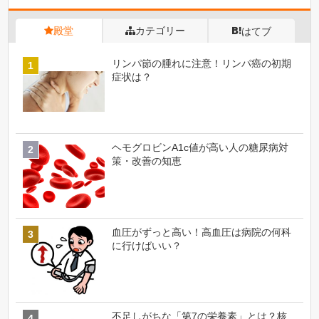
殿堂
カテゴリー
はてブ
リンパ節の腫れに注意！リンパ癌の初期
症状は？
ヘモグロビンA1c値が高い人の糖尿病対
策・改善の知恵
血圧がずっと高い！高血圧は病院の何科
に行けばいい？
不足しがちな「第7の栄養素」とは？核