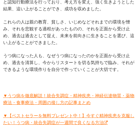
と認知行動療法を行っており、考え方を変え、強く生きようとした
結果、這い上がることができ、成功を収めました。
これらの人は親の教育、貧しさ、いじめなどそれまでの環境を憎
み、それを悲観する過程があったものの、それを正面から受け止
め、過去は過去として捉え、未来を前向きに生きることを選び、這
い上がることができました。
うつ病になった人も、なぜうつ病になったのかを正面から受け止
め、過去を清算し、今からリスタートを切る気持ちで臨み、それが
できるような環境作りを自分で作っていくことが大切です。
▼うつ病を徹底解説！統合失調症・精神疾患・神経伝達物質・薬物
療法・食事療法・周囲の接し方の記事まとめ
▼【ベストセラーを無料プレゼント中！】今すぐ精神疾患を克服し
たい！うつ病・統合失調症が一週間で良くなる方法