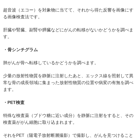
超音波（エコー）を対象物に当てて、それから得た反響を画像にす
る画像検査法です。
肝臓や腎臓、副腎や膵臓などにがんの転移がないかどうかを調べま
す。
・骨シンチグラム
肺がんが骨へ転移しているかどうかを調べます。
少量の放射性物質を静脈に注射したあと、エックス線を照射して異
常な骨の成長領域に集まった放射性物質の位置や病変の有無を調べ
ます。
・PET検査
特殊な検査薬（ブドウ糖に近い成分）を静脈に注射をすると、その
検査薬ががん細胞に取り込まれます。
それをPET（陽電子放射断層撮影）で撮影し、がんを見つけること