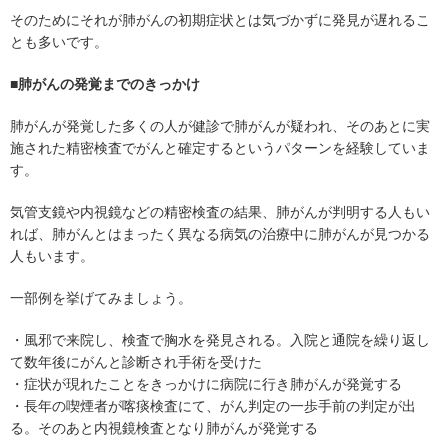
そのためにそれが肺がんの初期症状とは気づかずに発見が遅れるこ
とも多いです。
■肺がんの発覚までのきっかけ
肺がんが発覚した多くの人が健診で肺がんが疑われ、そのあとに実
施された精密検査でがんと確定するというパターンを経験していま
す。
気管支鏡や内視鏡などの精密検査の結果、肺がんが判明する人もい
れば、肺がんとはまったく異なる病気の治療中に肺がんが見つかる
人もいます。
一部例を挙げてみましょう。
・風邪で来院し、検査で胸水を発見される。入院と通院を繰り返し
て数年後にがんと診断され手術を受けた
・症状が現れたことをきっかけに病院に行き肺がんが発覚する
・長年の喫煙者が喀痰検査にて、がん判定の一歩手前の判定が出
る。そのあと内視鏡検査となり肺がんが発覚する