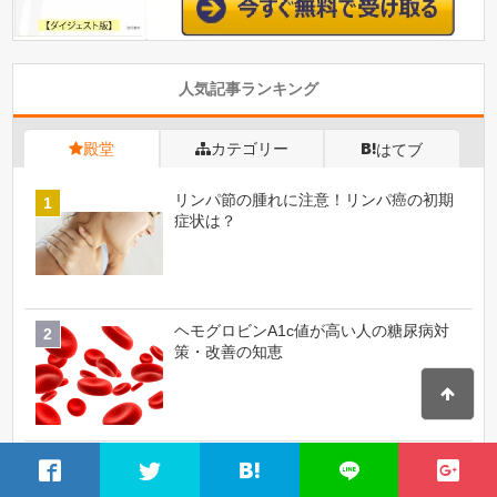
人気記事ランキング
殿堂
カテゴリー
はてブ
リンパ節の腫れに注意！リンパ癌の初期
症状は？
ヘモグロビンA1c値が高い人の糖尿病対
策・改善の知恵
血圧がずっと高い！高血圧は病院の何科
に行けばいい？