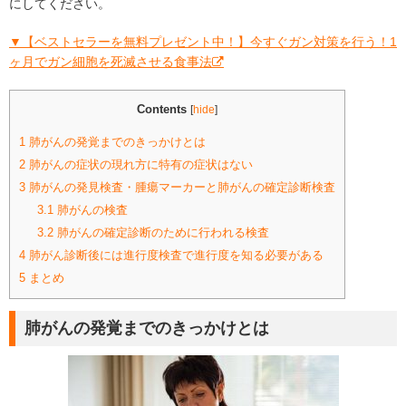
にしてください。
▼【ベストセラーを無料プレゼント中！】今すぐガン対策を行う！1
ヶ月でガン細胞を死滅させる食事法
Contents
[
hide
]
1
肺がんの発覚までのきっかけとは
2
肺がんの症状の現れ方に特有の症状はない
3
肺がんの発見検査・腫瘍マーカーと肺がんの確定診断検査
3.1
肺がんの検査
3.2
肺がんの確定診断のために行われる検査
4
肺がん診断後には進行度検査で進行度を知る必要がある
5
まとめ
肺がんの発覚までのきっかけとは