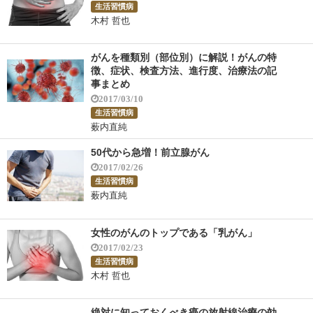
生活習慣病
木村 哲也
がんを種類別（部位別）に解説！がんの特
徴、症状、検査方法、進行度、治療法の記
事まとめ
2017/03/10
生活習慣病
薮内直純
50代から急増！前立腺がん
2017/02/26
生活習慣病
薮内直純
女性のがんのトップである「乳がん」
2017/02/23
生活習慣病
木村 哲也
絶対に知っておくべき癌の放射線治療の効