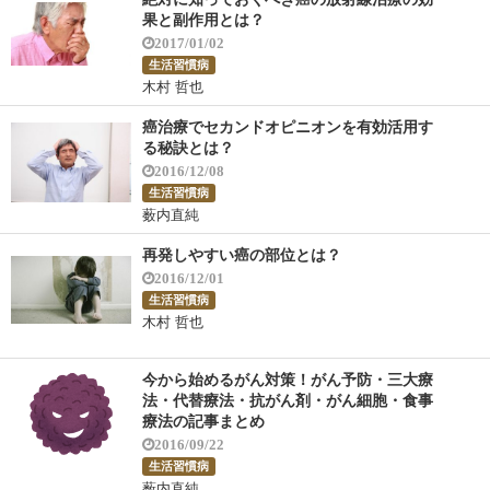
果と副作用とは？
2017/01/02
生活習慣病
木村 哲也
癌治療でセカンドオピニオンを有効活用す
る秘訣とは？
2016/12/08
生活習慣病
薮内直純
再発しやすい癌の部位とは？
2016/12/01
生活習慣病
木村 哲也
今から始めるがん対策！がん予防・三大療
法・代替療法・抗がん剤・がん細胞・食事
療法の記事まとめ
2016/09/22
生活習慣病
薮内直純