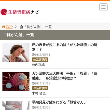
TOP
「抗がん剤 」一覧
「抗がん剤」一覧
癌の再発が起こるのは「がん幹細胞」の所
為！？
2018/05/31
生活習慣病
薮内直純
ガン治療の三大療法「手術」「投薬」「放
射線」！各治療法の特徴は？
2017/11/19
生活習慣病
木村 哲也
早期発見が鍵をにぎる「胆管がん」
2017/03/20