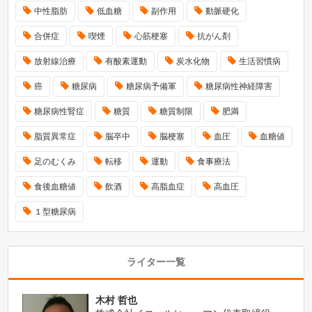
中性脂肪
低血糖
副作用
動脈硬化
合併症
喫煙
心筋梗塞
抗がん剤
放射線治療
有酸素運動
炭水化物
生活習慣病
癌
糖尿病
糖尿病予備軍
糖尿病性神経障害
糖尿病性腎症
糖質
糖質制限
肥満
脂質異常症
脳卒中
脳梗塞
血圧
血糖値
足のむくみ
転移
運動
食事療法
食後血糖値
飲酒
高脂血症
高血圧
１型糖尿病
ライター一覧
木村 哲也