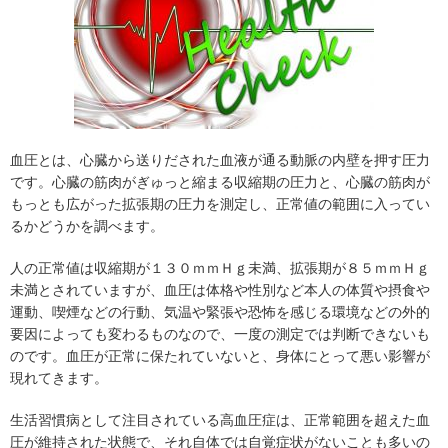
血圧とは、心臓から送りだされた血液が通る動脈の内壁を押す圧力
です。心臓の筋肉がぎゅっと縮まる収縮期の圧力と、心臓の筋肉が
もっとも広がった拡張期の圧力を測定し、正常値の範囲に入ってい
るかどうかを調べます。
人の正常値は収縮期が１３０ｍｍＨｇ未満、拡張期が８５ｍｍＨｇ
未満とされていますが、血圧は体格や性別など本人の体質や摂食や
運動、喫煙などの行動、気温や緊張や恐怖を感じる環境などの外的
要因によっても変わるものなので、一度の測定では判断できないも
のです。血圧が正常に保たれていないと、身体にとって悪い影響が
現れてきます。
生活習慣病として注目されている高血圧症は、正常範囲を超えた血
圧が維持された状態で、それ自体では自覚症状がないことも多いの