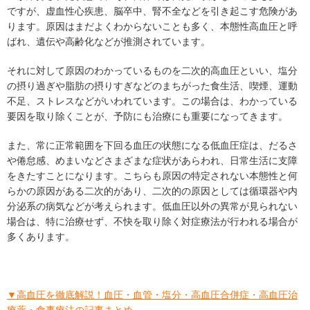
ですが、虚血性心疾患、脳卒中、腎不全などを引き起こす危険があ
ります。原因はまだよくわからないことも多く、本態性高血圧と呼
ばれ、遺伝や高齢化などが推測されています。
それに対して原因のわかっているものを二次的高血圧といい、塩分
の摂り過ぎや脂肪の摂りすぎなどのまちがった食生活、喫煙、運動
不足、ストレスなどがいわれています。この場合は、わかっている
要因を取り除くことが、予防にも治療にも重要になってきます。
また、常に正常範囲を下回る血圧の状態になる低血圧症は、だるさ
や倦怠感、めまいなどさまざまな症状があらわれ、日常生活に支障
をきたすことになります。こちらも原因の特定されない本態性と何
らかの原因がある二次的があり、二次的の原因としては循環器や内
分泌系の病気などが考えられます。低血圧以外の異常が見られない
場合は、特に治療せず、不快を取り除く対症療法が行われる場合が
多くあります。
▼高血圧を徹底解説！血圧・血管・塩分・高血圧合併症・高血圧治