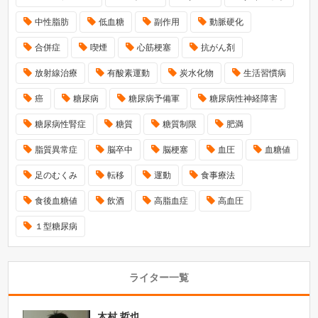
中性脂肪
低血糖
副作用
動脈硬化
合併症
喫煙
心筋梗塞
抗がん剤
放射線治療
有酸素運動
炭水化物
生活習慣病
癌
糖尿病
糖尿病予備軍
糖尿病性神経障害
糖尿病性腎症
糖質
糖質制限
肥満
脂質異常症
脳卒中
脳梗塞
血圧
血糖値
足のむくみ
転移
運動
食事療法
食後血糖値
飲酒
高脂血症
高血圧
１型糖尿病
ライター一覧
木村 哲也