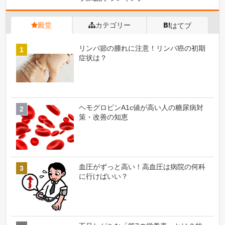
殿堂
カテゴリー
はてブ
リンパ節の腫れに注意！リンパ癌の初期
症状は？
ヘモグロビンA1c値が高い人の糖尿病対
策・改善の知恵
血圧がずっと高い！高血圧は病院の何科
に行けばいい？