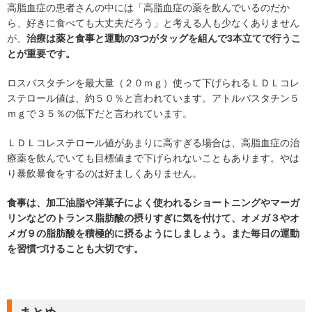
高脂血症の患者さんの中には「高脂血症の薬を飲んでいるのだか
ら、好きに食べても大丈夫だろう」と考える人も少なくありません
が、
治療は薬と食事と運動の3つがタッグを組んで3本立てで行うこ
とが重要です。
ロスバスタチンを最大量（２０ｍｇ）使って下げられるＬＤＬコレ
ステロール値は、約５０％と言われています。アトルバスタチン５
ｍｇで３５％の低下だと言われています。
ＬＤＬコレステロール値があまりに高すぎる場合は、高脂血症の治
療薬を飲んでいても目標値まで下げられないこともあります。やは
り暴飲暴食をするのは好ましくありません。
食事は、加工油脂や洋菓子によく使われるショートニングやマーガ
リンなどのトランス脂肪酸の摂りすぎに気を付けて、オメガ３やオ
メガ９の脂肪酸を積極的に摂るようにしましょう。また毎日の運動
を習慣づけることも大切です。