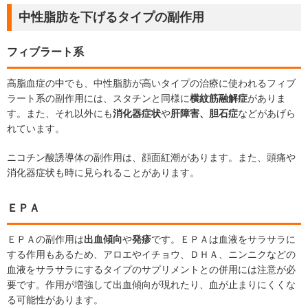
中性脂肪を下げるタイプの副作用
フィブラート系
高脂血症の中でも、中性脂肪が高いタイプの治療に使われるフィブ
ラート系の副作用には、スタチンと同様に
横紋筋融解症
がありま
す。また、それ以外にも
消化器症状
や
肝障害、胆石症
などがあげら
れています。
ニコチン酸誘導体の副作用は、顔面紅潮があります。また、頭痛や
消化器症状も時に見られることがあります。
ＥＰＡ
ＥＰＡの副作用は
出血傾向
や
発疹
です。ＥＰＡは血液をサラサラに
する作用もあるため、アロエやイチョウ、ＤＨＡ、ニンニクなどの
血液をサラサラにするタイプのサプリメントとの併用には注意が必
要です。作用が増強して出血傾向が現れたり、血が止まりにくくな
る可能性があります。