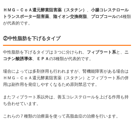
ＨＭＧ－ＣｏＡ還元酵素阻害薬（スタチン）
、
小腸コレステロール
トランスポーター阻害薬
、
陰イオン交換樹脂
、
プロブコール
の4種類
が代表的です。
②中性脂肪を下げるタイプ
中性脂肪を下げるタイプは３つに分けられ、
フィブラート系
と、
ニ
コチン酸誘導体
、
ＥＰＡ
の3種類が代表的です。
場合によっては多剤併用も行われますが、腎機能障害がある場合は
ＨＭＧ－ＣｏＡ還元酵素阻害薬（スタチン）とフィブラート系の併
用は副作用を発症しやすくなるため原則禁忌です。
またフィブラート系以外は、善玉コレステロールを上げる作用も持
ち合わせています。
これらの７種類の治療薬を使って高脂血症の治療を行います。