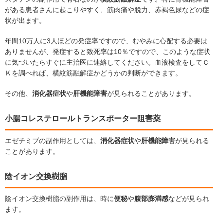
がある患者さんに起こりやすく、筋肉痛や脱力、赤褐色尿などの症
状が出ます。
年間10万人に3人ほどの発症率ですので、むやみに心配する必要は
ありませんが、発症すると致死率は10％ですので、このような症状
に気づいたらすぐに主治医に連絡してください。血液検査をしてＣ
Ｋを調べれば、横紋筋融解症かどうかの判断ができます。
その他、
消化器症状
や
肝機能障害
が見られることがあります。
小腸コレステロールトランスポーター阻害薬
エゼチミブの副作用としては、
消化器症状
や
肝機能障害
が見られる
ことがあります。
陰イオン交換樹脂
陰イオン交換樹脂の副作用は、時に
便秘
や
腹部膨満感
などが見られ
ます。