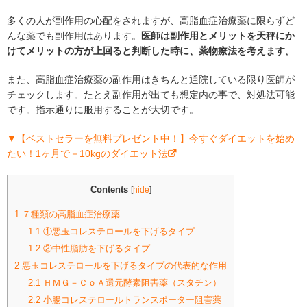
多くの人が副作用の心配をされますが、高脂血症治療薬に限らずど
んな薬でも副作用はあります。
医師は副作用とメリットを天秤にか
けてメリットの方が上回ると判断した時に、薬物療法を考えます。
また、高脂血症治療薬の副作用はきちんと通院している限り医師が
チェックします。たとえ副作用が出ても想定内の事で、対処法可能
です。指示通りに服用することが大切です。
▼【ベストセラーを無料プレゼント中！】今すぐダイエットを始め
たい！1ヶ月で－10kgのダイエット法
Contents
[
hide
]
1
７種類の高脂血症治療薬
1.1
①悪玉コレステロールを下げるタイプ
1.2
②中性脂肪を下げるタイプ
2
悪玉コレステロールを下げるタイプの代表的な作用
2.1
ＨＭＧ－ＣｏＡ還元酵素阻害薬（スタチン）
2.2
小腸コレステロールトランスポーター阻害薬