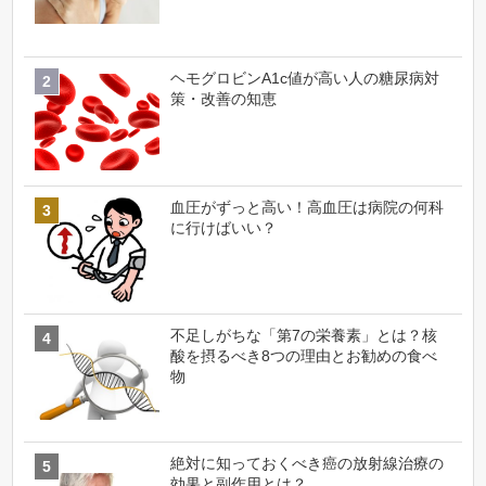
ヘモグロビンA1c値が高い人の糖尿病対
策・改善の知恵
血圧がずっと高い！高血圧は病院の何科
に行けばいい？
不足しがちな「第7の栄養素」とは？核
酸を摂るべき8つの理由とお勧めの食べ
物
絶対に知っておくべき癌の放射線治療の
効果と副作用とは？