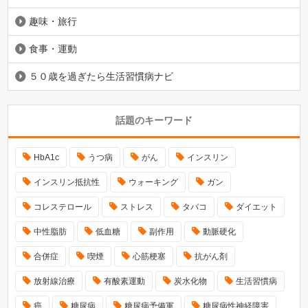
趣味・旅行
食事・運動
５０歳を過ぎたら生活習慣病ナビ
話題のキーワード
HbA1c
うつ病
がん
インスリン
インスリン抵抗性
ウォーキング
ガン
コレステロール
ストレス
タバコ
ダイエット
中性脂肪
低血糖
副作用
動脈硬化
合併症
喫煙
心筋梗塞
抗がん剤
放射線治療
有酸素運動
炭水化物
生活習慣病
癌
糖尿病
糖尿病予備軍
糖尿病性神経障害