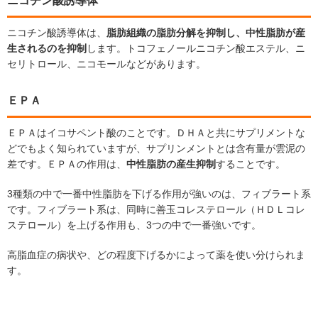
ニコチン酸誘導体
ニコチン酸誘導体は、
脂肪組織の脂肪分解を抑制し、中性脂肪が産
生されるのを抑制
します。トコフェノールニコチン酸エステル、ニ
セリトロール、ニコモールなどがあります。
ＥＰＡ
ＥＰＡはイコサペント酸のことです。ＤＨＡと共にサプリメントな
どでもよく知られていますが、サプリンメントとは含有量が雲泥の
差です。ＥＰＡの作用は、
中性脂肪の産生抑制
することです。
3種類の中で一番中性脂肪を下げる作用が強いのは、フィブラート系
です。フィブラート系は、同時に善玉コレステロール（ＨＤＬコレ
ステロール）を上げる作用も、3つの中で一番強いです。
高脂血症の病状や、どの程度下げるかによって薬を使い分けられま
す。