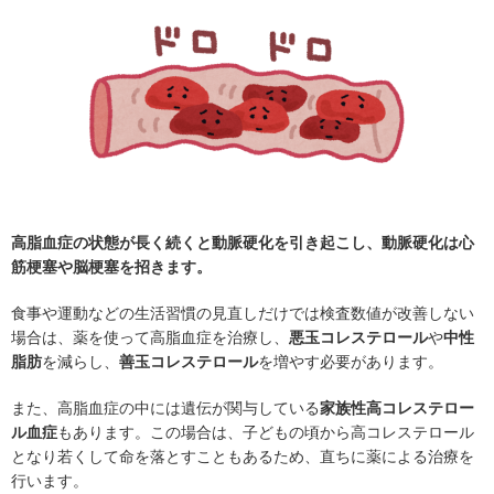
高脂血症の状態が長く続くと動脈硬化を引き起こし、動脈硬化は心
筋梗塞や脳梗塞を招きます。
食事や運動などの生活習慣の見直しだけでは検査数値が改善しない
場合は、薬を使って高脂血症を治療し、
悪玉コレステロール
や
中性
脂肪
を減らし、
善玉コレステロール
を増やす必要があります。
また、高脂血症の中には遺伝が関与している
家族性高コレステロー
ル血症
もあります。この場合は、子どもの頃から高コレステロール
となり若くして命を落とすこともあるため、直ちに薬による治療を
行います。