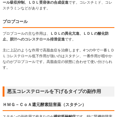
ール吸収抑制、ＬＤＬ受容体の合成促進
です。コレスチミド、コレ
スチラミンなどがあります。
プロブコール
プロブコールの主な作用は、
ＬＤＬの異化亢進、ＬＤＬの酸化防
止、胆汁へのコレステロール排泄促進
です。
主に上記のような作用で高脂血症を治療します。4つの中で一番ＬＤ
Ｌコレステロール低下作用が強いのはスタチン、一番作用が穏やか
なのがプロブコールです。高脂血症の状態に合わせて使い分けられ
す。
悪玉コレステロールを下げるタイプの副作用
ＨＭＧ－ＣｏＡ還元酵素阻害薬（スタチン）
スタチンの副作用で有名なのが
横紋筋融解症
です。特に腎機能障害