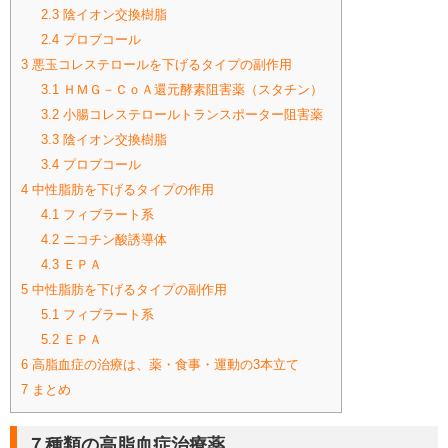
2.3
陰イオン交換樹脂
2.4
プロブコール
3
悪玉コレステロールを下げるタイプの副作用
3.1
ＨＭＧ－ＣｏＡ還元酵素阻害薬（スタチン）
3.2
小腸コレステロールトランスポーター阻害薬
3.3
陰イオン交換樹脂
3.4
プロブコール
4
中性脂肪を下げるタイプの作用
4.1
フィブラート系
4.2
ニコチン酸誘導体
4.3
ＥＰＡ
5
中性脂肪を下げるタイプの副作用
5.1
フィブラート系
5.2
ＥＰＡ
6
高脂血症の治療は、薬・食事・運動の3本立て
7
まとめ
７種類の高脂血症治療薬