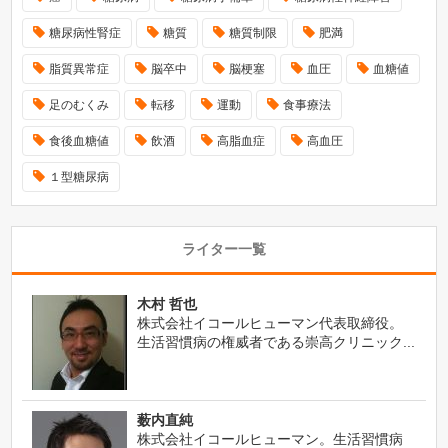
糖尿病性腎症
糖質
糖質制限
肥満
脂質異常症
脳卒中
脳梗塞
血圧
血糖値
足のむくみ
転移
運動
食事療法
食後血糖値
飲酒
高脂血症
高血圧
１型糖尿病
ライター一覧
木村 哲也
株式会社イコールヒューマン代表取締役。
生活習慣病の権威者である崇高クリニック...
薮内直純
株式会社イコールヒューマン。生活習慣病