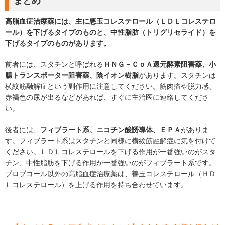
まとめ
高脂血症治療薬には、主に悪玉コレステロール（ＬＤＬコレステロ
ール）を下げるタイプのものと、中性脂肪（トリグリセライド）を
下げるタイプのものがあります。
前者には、スタチンと呼ばれる
ＨＮＧ－ＣｏＡ還元酵素阻害薬、小
腸トランスポーター阻害薬、陰イオン樹脂
があります。スタチンは
横紋筋融解症という副作用に注意してください。筋肉痛や脱力感、
赤褐色の尿が出るなどがあれば、すぐに主治医に連絡してくださ
い。
後者には、
フィブラート系、ニコチン酸誘導体、ＥＰＡ
がありま
す。フィブラート系はスタチンと同様に横紋筋融解症に気を付けて
ください。ＬＤＬコレステロールを下げる作用が一番強いのがスタ
チン、中性脂肪を下げる作用が一番強いのがフィブラート系です。
プロブコール以外の高脂血症治療薬は、善玉コレステロール（ＨＤ
Ｌコレステロール）を上げる作用を持ち合わせています。