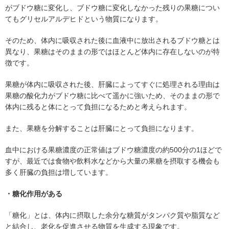
がブドウ糖に変化し、ブドウ糖に変化しなかった残りの果糖につい
てもグリセルアルデヒドという物質になります。
そのため、体内に吸収された後に血液中に放出されるブドウ糖とは
異なり、果糖はそのままの形ではほとんど体内に存在しないのが特
徴です。
果糖が体内に吸収された後、肝臓によってすぐに処理される理由は
果糖の酸化力がブドウ糖に比べて遥かに強いため、そのままの形で
体内に残ると体にとって負担になるためと考えられます。
また、果糖を分解することは肝臓にとって負担になります。
血中における果糖濃度の正常値はブドウ糖濃度の約500分の1ほどで
すが、最近では食物や飲料水などから大量の果糖を摂取する機会も
多く肝臓の負担は増しています。
・糖化作用がある
「糖化」とは、体内に摂取した余分な糖質がタンパク質や脂質など
と結合し、老化を促進させる物質を生成する現象です。