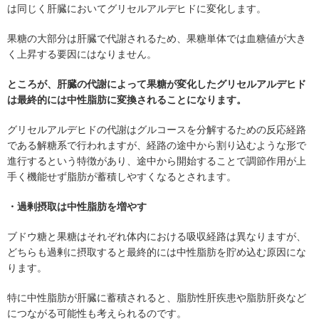
は同じく肝臓においてグリセルアルデヒドに変化します。
果糖の大部分は肝臓で代謝されるため、果糖単体では血糖値が大き
く上昇する要因にはなりません。
ところが、肝臓の代謝によって果糖が変化したグリセルアルデヒド
は最終的には中性脂肪に変換されることになります。
グリセルアルデヒドの代謝はグルコースを分解するための反応経路
である解糖系で行われますが、経路の途中から割り込むような形で
進行するという特徴があり、途中から開始することで調節作用が上
手く機能せず脂肪が蓄積しやすくなるとされます。
・過剰摂取は中性脂肪を増やす
ブドウ糖と果糖はそれぞれ体内における吸収経路は異なりますが、
どちらも過剰に摂取すると最終的には中性脂肪を貯め込む原因にな
ります。
特に中性脂肪が肝臓に蓄積されると、脂肪性肝疾患や脂肪肝炎など
につながる可能性も考えられるのです。