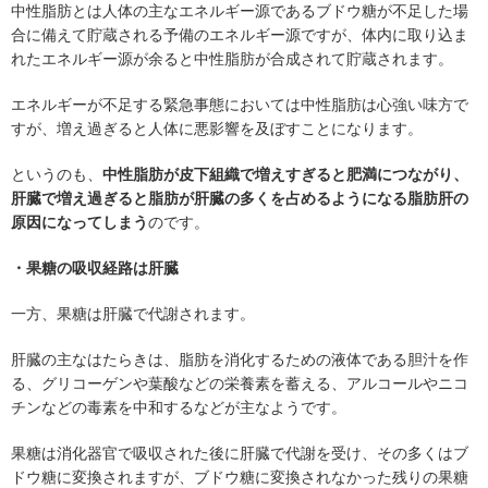
中性脂肪とは人体の主なエネルギー源であるブドウ糖が不足した場
合に備えて貯蔵される予備のエネルギー源ですが、体内に取り込ま
れたエネルギー源が余ると中性脂肪が合成されて貯蔵されます。
エネルギーが不足する緊急事態においては中性脂肪は心強い味方で
すが、増え過ぎると人体に悪影響を及ぼすことになります。
というのも、
中性脂肪が皮下組織で増えすぎると肥満につながり、
肝臓で増え過ぎると脂肪が肝臓の多くを占めるようになる脂肪肝の
原因になってしまう
のです。
・果糖の吸収経路は肝臓
一方、果糖は肝臓で代謝されます。
肝臓の主なはたらきは、脂肪を消化するための液体である胆汁を作
る、グリコーゲンや葉酸などの栄養素を蓄える、アルコールやニコ
チンなどの毒素を中和するなどが主なようです。
果糖は消化器官で吸収された後に肝臓で代謝を受け、その多くはブ
ドウ糖に変換されますが、ブドウ糖に変換されなかった残りの果糖