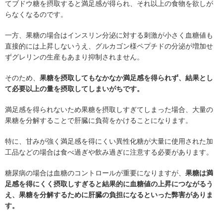
てブドウ糖を摂取すると満足感が得られ、それ以上の食物を欲しが
らなくなるのです。
一方、果糖の場合はインスリン分泌に対する刺激が小さく血糖値も
直接的には上昇しないうえ、グルカゴン様ペプチドの分泌が増加せ
ずグレリンの生産もあまり抑制されません。
そのため、
果糖を摂取してもなかなか満足感を得られず、結果とし
て必要以上の量を摂取してしまいがちです。
満足感を得られないため果糖を摂取しすぎてしまった場合、大量の
果糖を分解することで肝臓に負荷をかけることになります。
特に、甘みが強く満足感を得にくい異性化糖が大量に使用された加
工品などの場合は食べ過ぎや飲み過ぎに注意する必要があります。
糖尿病の場合は血糖のコントロールが重要になりますが、
果糖は満
足感を得にくく摂取しすぎると結果的に血糖値の上昇につながるう
え、果糖を分解するために肝臓の負担になるといった弊害がありま
す。