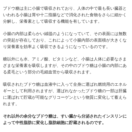
ブドウ糖は主に小腸で吸収されており、人体の中で最も長い臓器と
いわれる小腸は胃や十二指腸などで消化された食物をさらに細かく
分解し、栄養素として吸収する機能を有しています。
小腸の内部は柔らかい絨毯のようになっていて、その表面には無数
の突起が存在しており、これによって小腸内部の表面積が大きくな
り栄養素を効率よく吸収できるようになっているのです。
糖以外にも水、アミノ酸、ビタミンなど、小腸は人体に必要なさま
ざまな栄養素を吸収しますが、その中のブドウ糖は小腸の内部にあ
る柔毛という部分の毛細血管から吸収されます。
吸収されたブドウ糖は血液中に入って全身に運ばれ燃焼用のエネル
ギーとして利用されますが、運ばれなかったブドウ糖の一部は肝臓
に運ばれて貯蔵が可能なグリコーゲンという物質に変化して蓄えら
れます。
それ以外の余分なブドウ糖は、すい臓から分泌されたインスリンに
よって中性脂肪に変化し脂肪細胞に貯蔵されるのです。