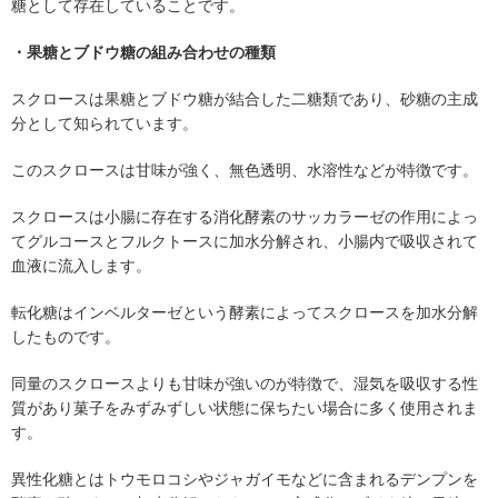
糖として存在していることです。
・果糖とブドウ糖の組み合わせの種類
スクロースは果糖とブドウ糖が結合した二糖類であり、砂糖の主成
分として知られています。
このスクロースは甘味が強く、無色透明、水溶性などが特徴です。
スクロースは小腸に存在する消化酵素のサッカラーゼの作用によっ
てグルコースとフルクトースに加水分解され、小腸内で吸収されて
血液に流入します。
転化糖はインベルターゼという酵素によってスクロースを加水分解
したものです。
同量のスクロースよりも甘味が強いのが特徴で、湿気を吸収する性
質があり菓子をみずみずしい状態に保ちたい場合に多く使用されま
す。
異性化糖とはトウモロコシやジャガイモなどに含まれるデンプンを