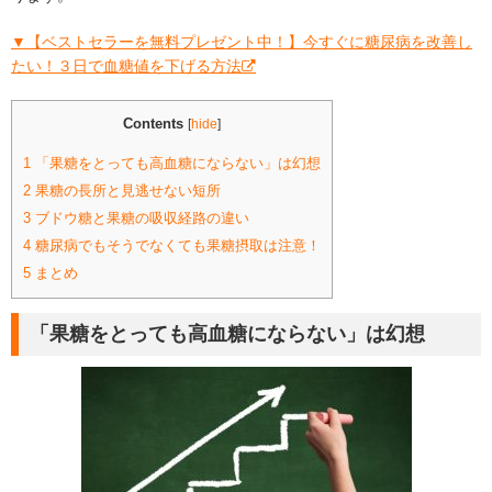
▼【ベストセラーを無料プレゼント中！】今すぐに糖尿病を改善し
たい！３日で血糖値を下げる方法
Contents
[
hide
]
1
「果糖をとっても高血糖にならない」は幻想
2
果糖の長所と見逃せない短所
3
ブドウ糖と果糖の吸収経路の違い
4
糖尿病でもそうでなくても果糖摂取は注意！
5
まとめ
「果糖をとっても高血糖にならない」は幻想