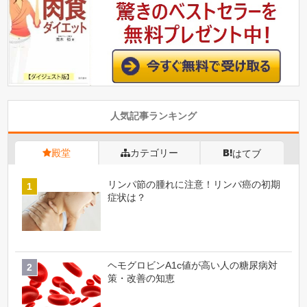
人気記事ランキング
殿堂
カテゴリー
はてブ
リンパ節の腫れに注意！リンパ癌の初期
症状は？
ヘモグロビンA1c値が高い人の糖尿病対
策・改善の知恵