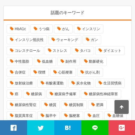
話題のキーワード
HbA1c
うつ病
がん
インスリン
インスリン抵抗性
ウォーキング
ガン
コレステロール
ストレス
タバコ
ダイエット
中性脂肪
低血糖
副作用
動脈硬化
合併症
喫煙
心筋梗塞
抗がん剤
放射線治療
有酸素運動
炭水化物
生活習慣病
癌
糖尿病
糖尿病予備軍
糖尿病性神経障害
糖尿病性腎症
糖質
糖質制限
肥満
脂質異常症
脳卒中
脳梗塞
血圧
血糖値
足のむくみ
転移
運動
食事療法