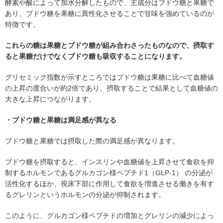
酵素や酸によって加水分解したもので、主成分はブドウ糖と果糖で
あり、ブドウ糖を果糖に異性化させることで甘味を強めているのが
特徴です。
これらの糖は果糖とブドウ糖が組み合わさったものなので、摂取す
ると果糖だけでなくブドウ糖も吸収することになります。
グリセミック指数が示すところではブドウ糖は果糖に比べて血糖値
の上昇の度合いが約2倍であり、摂取することで結果として血糖値の
大きな上昇につながります。
・ブドウ糖と果糖は満足感が異なる
ブドウ糖と果糖では摂取した際の満足感が異なります。
ブドウ糖を摂取すると、インスリンや血糖値を上昇させて食欲を抑
制するホルモンであるグルカゴン様ペプチド1（GLP-1） の分泌が
活性化するほか、視床下部に作用して食欲を増進させる働きを有す
るグレリンというホルモンの分泌が抑制されます。
このように、グルカゴン様ペプチドの増加とグレリンの減少によっ