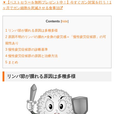
▼【ベストセラーを無料プレゼント中！】今すぐガン対策を行う！1
ヶ月でガン細胞を死滅させる食事法
Contents
[
hide
]
1
リンパ節が腫れる原因は多種多様
2
原因不明のリンパの腫れ×全身の疲労感＝「慢性疲労症候群」の可
能性あり
3
慢性疲労症候群の診断基準
4
慢性疲労症候群の原因と治療方法
5
まとめ
リンパ節が腫れる原因は多種多様