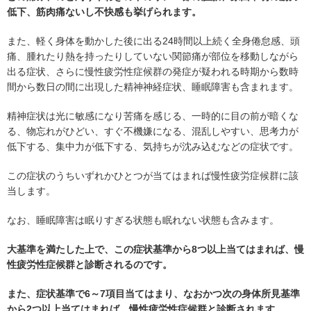
低下、筋肉痛ないし不快感も挙げられます。
また、軽く身体を動かした後に出る24時間以上続く全身倦怠感、頭
痛、腫れたり熱を持ったりしていない関節痛が部位を移動しながら
出る症状、さらに慢性疲労性症候群の発症が疑われる時期から数時
間から数日の間に出現した精神神経症状、睡眠障害も含まれます。
精神症状は光に敏感になり苦痛を感じる、一時的に目の前が暗くな
る、物忘れがひどい、すぐ不機嫌になる、混乱しやすい、思考力が
低下する、集中力が低下する、気持ちが沈み込むなどの症状です。
この症状のうちいずれかひとつが当てはまれば慢性疲労症候群に該
当します。
なお、睡眠障害は眠りすぎる状態も眠れない状態も含みます。
大基準を満たした上で、この症状基準から8つ以上当てはまれば、慢
性疲労性症候群と診断されるのです。
また、症状基準で6～7項目当てはまり、なおかつ次の身体所見基準
から2つ以上当てはまれば、慢性疲労性症候群と診断されます。