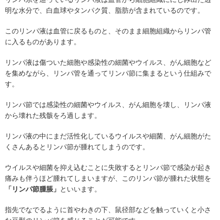
明な水分で、白血球やタンパク質、脂肪が含まれているのです。
このリンパ液は血管に戻るものと、そのまま細胞組織からリンパ管
に入るものがあります。
リンパ液は傷ついた細胞や感染性の細菌やウイルス、がん細胞など
を集めながら、リンパ管を通ってリンパ節に集まるという仕組みで
す。
リンパ節では感染性の細菌やウイルス、がん細胞を壊し、リンパ液
から壊れた残骸をろ過します。
リンパ液の中にまだ活性化しているウイルスや細菌、がん細胞がた
くさんあるとリンパ節が腫れてしまうのです。
ウイルスや細菌を抑え込むことに失敗するとリンパ節で感染が起き
痛みも伴うほど腫れてしまいますが、このリンパ節が腫れた状態を
「リンパ節腫脹」
といいます。
指先でなでるように首やわきの下、鼠径部などを触っていくと小さ