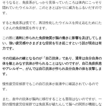
そうなると、免疫系がしっかり見張っていたころは体内にこっそり
隠れていたウイルスが、このときとばかりに威力をふるいだすので
す。
すると免疫系は慌てて、再活性化したウイルスを抑え込むためにた
くさんの免疫物質を作ります。
この際に
過剰に作られた免疫物質が脳の働きに影響を及ぼしてしま
い、強い疲労感やさまざまな症状を引き起こすという説が現在は有
力です。
その仕組みの鍵となるのが「自己抗体」であり、通常は自分自身の
体を敵とみなす抗体が作られることはないのですが、自己免疫疾患
やアレルギー、がんでは自己抗体が作られ自分自身の体を攻撃しま
す。
慢性疲労症候群でもこの自己抗体が血液中に確認されているので
す。
また、血中の抗体が脳内に移行することも普段はないのですが、一
部の慢性疲労症候群では免疫系が破たんして脳への関所が機能しな