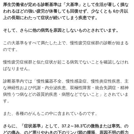
厚生労働省が定める診断基準は「大基準」として生活が著しく損な
われるほどの強い疲労が休養しても回復せず、少なくとも 6か月以
上の長期にわたって症状が続いてしまう疾患です。
そして、さらに他の病気を原因としないものとされています。
この大基準をすべて満たした上で、慢性疲労症候群の診断が始まる
のです。
慢性疲労症候群と似た症状が起こる病気でないことを確認しなけれ
ばなりません。
診断基準内では「慢性臓器不全、慢性感染症、慢性炎症性疾患、主
な神経性および代謝・内分泌疾患、双極性障害・統合失調症・精神
病性うつ病などの器質的疾患・病態などでないこと」とされていま
す。
また、各種のがんもこの中に含まれているのです。
さらに、「症状基準」として、37.2～38.3℃の微熱または寒気、の
どの痛み、のど周りやわきの下のリンパ節の腫脹、原因不明の筋力