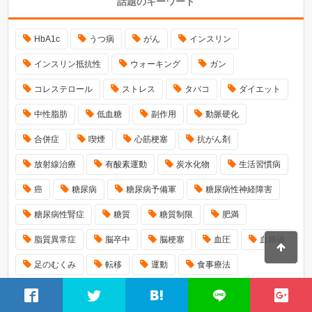
話題のキーワード
HbA1c
うつ病
がん
インスリン
インスリン抵抗性
ウォーキング
ガン
コレステロール
ストレス
タバコ
ダイエット
中性脂肪
低血糖
副作用
動脈硬化
合併症
喫煙
心筋梗塞
抗がん剤
放射線治療
有酸素運動
炭水化物
生活習慣病
癌
糖尿病
糖尿病予備軍
糖尿病性神経障害
糖尿病性腎症
糖質
糖質制限
肥満
脂質異常症
脳卒中
脳梗塞
血圧
血糖値
足のむくみ
転移
運動
食事療法
食後血糖値
飲酒
高脂血症
高血圧