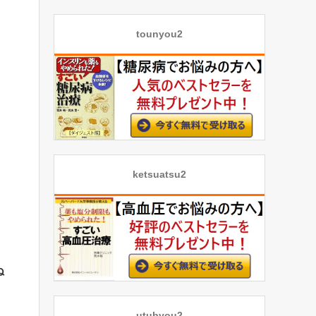
tounyou2
ketsuatsu2
ぬ
utubyou2