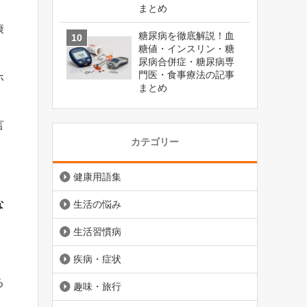
まとめ
康
糖尿病を徹底解説！血
糖値・インスリン・糖
尿病合併症・糖尿病専
門医・食事療法の記事
ホ
まとめ
言
カテゴリー
健康用語集
な
生活の悩み
生活習慣病
疾病・症状
る
趣味・旅行