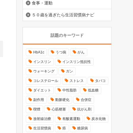
食事・運動
５０歳を過ぎたら生活習慣病ナビ
話題のキーワード
HbA1c
うつ病
がん
インスリン
インスリン抵抗性
ウォーキング
ガン
コレステロール
ストレス
タバコ
ダイエット
中性脂肪
低血糖
副作用
動脈硬化
合併症
喫煙
心筋梗塞
抗がん剤
放射線治療
有酸素運動
炭水化物
生活習慣病
癌
糖尿病