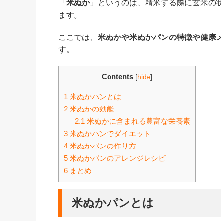
「
米ぬか
」というのは、精米する際に玄米の
ます。
ここでは、
米ぬかや米ぬかパンの特徴や健康
す。
Contents
[
hide
]
1
米ぬかパンとは
2
米ぬかの効能
2.1
米ぬかに含まれる豊富な栄養素
3
米ぬかパンでダイエット
4
米ぬかパンの作り方
5
米ぬかパンのアレンジレシピ
6
まとめ
米ぬかパンとは