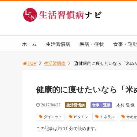
ホーム
生活習慣病
疾病・症状
食事・運
TOP
生活習慣病
健康的に痩せたいなら「米ぬ
健康的に痩せたいなら「米
木村 哲也
2017/04/27
生活習慣病
食事・運動
ダイエット
ビタミン
ミネラル
米ぬ
この記事は約 11 分で読めます。