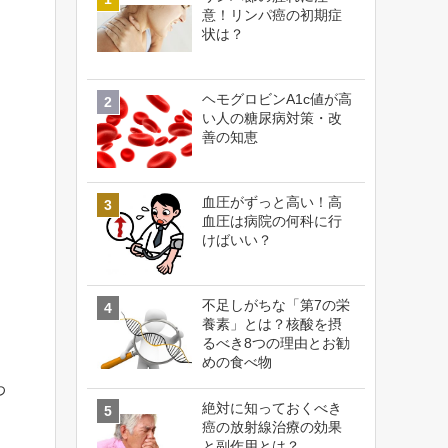
意！リンパ癌の初期症
状は？
ヘモグロビンA1c値が高
い人の糖尿病対策・改
善の知恵
血圧がずっと高い！高
血圧は病院の何科に行
けばいい？
不足しがちな「第7の栄
養素」とは？核酸を摂
るべき8つの理由とお勧
めの食べ物
わ
絶対に知っておくべき
癌の放射線治療の効果
と副作用とは？