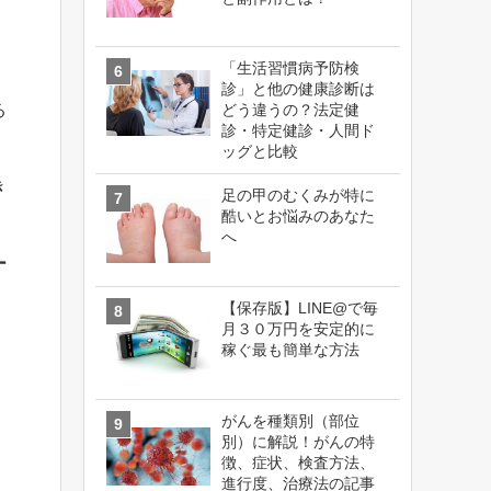
「生活習慣病予防検
診」と他の健康診断は
る
どう違うの？法定健
診・特定健診・人間ド
ッグと比較
き
足の甲のむくみが特に
酷いとお悩みのあなた
へ
ー
【保存版】LINE@で毎
月３０万円を安定的に
稼ぐ最も簡単な方法
がんを種類別（部位
別）に解説！がんの特
徴、症状、検査方法、
進行度、治療法の記事