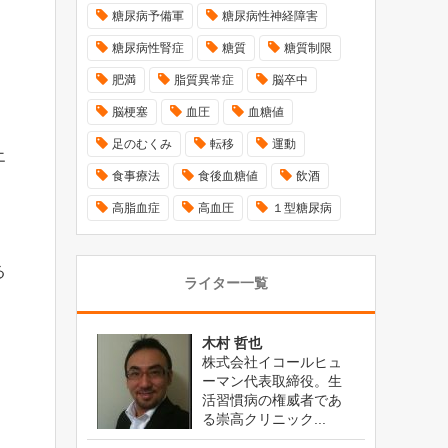
糖尿病予備軍
糖尿病性神経障害
糖尿病性腎症
糖質
糖質制限
肥満
脂質異常症
脳卒中
脳梗塞
血圧
血糖値
足のむくみ
転移
運動
エ
食事療法
食後血糖値
飲酒
高脂血症
高血圧
１型糖尿病
る
ライター一覧
木村 哲也
株式会社イコールヒュ
ーマン代表取締役。生
活習慣病の権威者であ
る崇高クリニック...