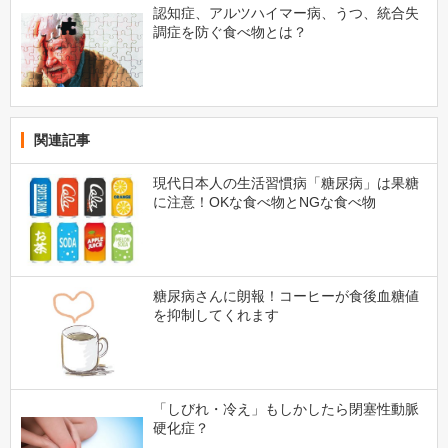
認知症、アルツハイマー病、うつ、統合失
調症を防ぐ食べ物とは？
関連記事
現代日本人の生活習慣病「糖尿病」は果糖
に注意！OKな食べ物とNGな食べ物
糖尿病さんに朗報！コーヒーが食後血糖値
を抑制してくれます
「しびれ・冷え」もしかしたら閉塞性動脈
硬化症？