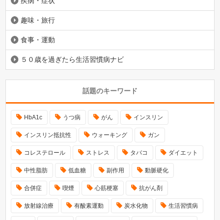
疾病・症状
趣味・旅行
食事・運動
５０歳を過ぎたら生活習慣病ナビ
話題のキーワード
HbA1c
うつ病
がん
インスリン
インスリン抵抗性
ウォーキング
ガン
コレステロール
ストレス
タバコ
ダイエット
中性脂肪
低血糖
副作用
動脈硬化
合併症
喫煙
心筋梗塞
抗がん剤
放射線治療
有酸素運動
炭水化物
生活習慣病