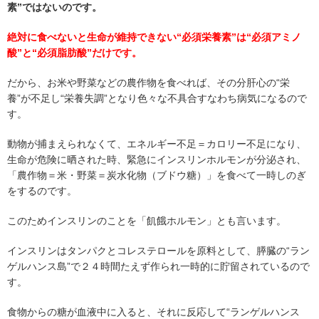
素”ではないのです。
絶対に食べないと生命が維持できない“必須栄養素”は“必須アミノ
酸”と“必須脂肪酸”だけです。
だから、お米や野菜などの農作物を食べれば、その分肝心の“栄
養”が不足し“栄養失調”となり色々な不具合すなわち病気になるので
す。
動物が捕まえられなくて、エネルギー不足＝カロリー不足になり、
生命が危険に晒された時、緊急にインスリンホルモンが分泌され、
「農作物＝米・野菜＝炭水化物（ブドウ糖）」を食べて一時しのぎ
をするのです。
このためインスリンのことを「飢餓ホルモン」とも言います。
インスリンはタンパクとコレステロールを原料として、膵臓の“ラン
ゲルハンス島”で２４時間たえず作られ一時的に貯留されているので
す。
食物からの糖が血液中に入ると、それに反応して“ランゲルハンス