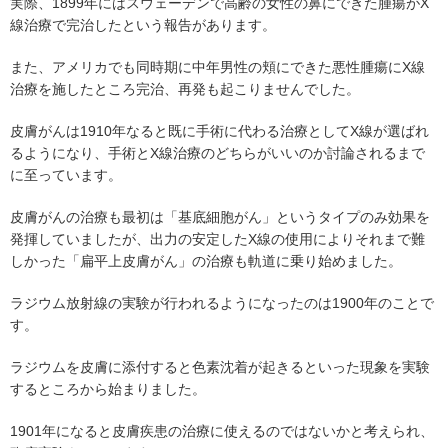
実際、1899年にはスウェーデンで高齢の女性の鼻にできた腫瘍がX
線治療で完治したという報告があります。
また、アメリカでも同時期に中年男性の頬にできた悪性腫瘍にX線
治療を施したところ完治、再発も起こりませんでした。
皮膚がんは1910年なると既に手術に代わる治療としてX線が選ばれ
るようになり、手術とX線治療のどちらがいいのか討論されるまで
に至っています。
皮膚がんの治療も最初は「基底細胞がん」というタイプのみ効果を
発揮していましたが、出力の安定したX線の使用によりそれまで難
しかった「扁平上皮膚がん」の治療も軌道に乗り始めました。
ラジウム放射線の実験が行われるようになったのは1900年のことで
す。
ラジウムを皮膚に添付すると色素沈着が起きるといった現象を実験
するところから始まりました。
1901年になると皮膚疾患の治療に使えるのではないかと考えられ、