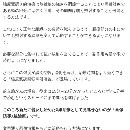
強度変調Ｘ線治療は放射線の強さを調節することにより照射対象で
ある癌の部分には強く照射、その周囲は弱く照射することが可能と
する方法です。
これにより正常な組織への負荷を減らせるうえ、腫瘍部分の中にお
いても照射する線量を変えて治療することができるようになりま
す。
必要な部分に集中して強い放射を当てることで、副作用も最小限で
済むようになりました。
さらにこの強度変調X治療は進化を続け、治療時間をより短くでき
る「強度変調回転照射装置」が登場しています。
前立腺がんの場合、従来は15分～20分かかったところわずか1分半
で済むというスピードにまで進化を遂げました。
このころ新たに普及し始めたX線治療として見逃せないのが「画像
誘導X線治療」です。
文字通り画像情報をもとに治療を行う方法になります。