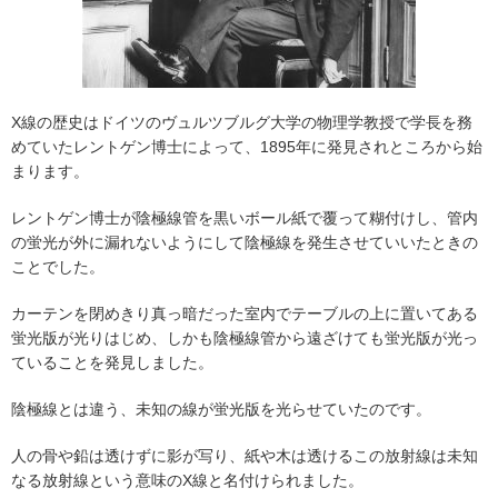
X線の歴史はドイツのヴュルツブルグ大学の物理学教授で学長を務
めていたレントゲン博士によって、1895年に発見されところから始
まります。
レントゲン博士が陰極線管を黒いボール紙で覆って糊付けし、管内
の蛍光が外に漏れないようにして陰極線を発生させていいたときの
ことでした。
カーテンを閉めきり真っ暗だった室内でテーブルの上に置いてある
蛍光版が光りはじめ、しかも陰極線管から遠ざけても蛍光版が光っ
ていることを発見しました。
陰極線とは違う、未知の線が蛍光版を光らせていたのです。
人の骨や鉛は透けずに影が写り、紙や木は透けるこの放射線は未知
なる放射線という意味のX線と名付けられました。