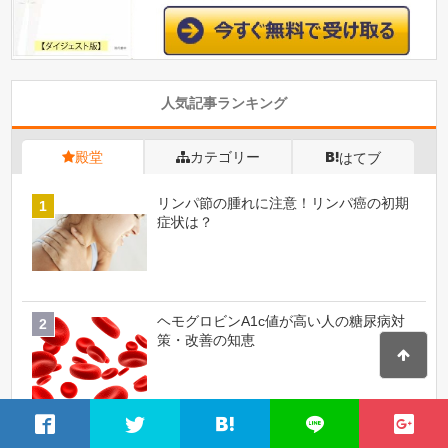
人気記事ランキング
殿堂
カテゴリー
はてブ
リンパ節の腫れに注意！リンパ癌の初期
症状は？
ヘモグロビンA1c値が高い人の糖尿病対
策・改善の知恵
血圧がずっと高い！高血圧は病院の何科