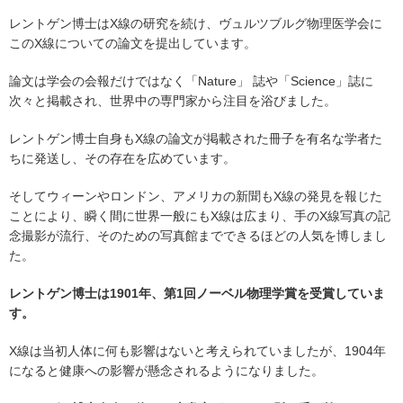
レントゲン博士はX線の研究を続け、ヴュルツブルグ物理医学会に
このX線についての論文を提出しています。
論文は学会の会報だけではなく「Nature」 誌や「Science」誌に
次々と掲載され、世界中の専門家から注目を浴びました。
レントゲン博士自身もX線の論文が掲載された冊子を有名な学者た
ちに発送し、その存在を広めています。
そしてウィーンやロンドン、アメリカの新聞もX線の発見を報じた
ことにより、瞬く間に世界一般にもX線は広まり、手のX線写真の記
念撮影が流行、そのための写真館までできるほどの人気を博しまし
た。
レントゲン博士は1901年、第1回ノーベル物理学賞を受賞していま
す。
X線は当初人体に何も影響はないと考えられていましたが、1904年
になると健康への影響が懸念されるようになりました。