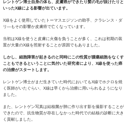
レントゲン博士自身の体も、皮膚癌ができたり髪の毛が抜けたりと
いったX線による影響が出ています。
X線をよく使用していたトーマスエジソンの助手、クラレンス・ダ
リ―もその影響か皮膚癌で亡くなっています。
当初はX線を使うと皮膚に火傷を負うことが多く、これは初期の装
置が大量のX線を照射することが原因でもありました。
しかし、細胞障害が起きるのと同時にこの性質が腫瘍細胞をなくす
こともできるということに気付いた研究者により、X線を使った癌
の治療がスタートします。
レントゲン博士がまだ生きていた時代においてもX線でホクロを焼
く医師がいたぐらい、X線は早くから治療に用いられるようになり
ました。
また、レントゲン写真は結核菌が肺に作り出す影を撮影することが
できたので、抗生物質が存在しなかった時代での結核の診断に大き
く貢献しました。