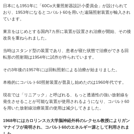
日本にも1951年に「60Co大量照射器設計小委員会」が設けられて
おり、1953年になるとコバルト60を用いた遠隔照射装置が輸入され
ています。
東京をはじめとする国内7カ所に装置が設置され治療が開始、その後
改良を重ねられました。
当時はスタンド型の装置であり、患者が寝た状態で治療ができる回
転形の照射期は1954年に試作が作られています。
その3年後の1957年には回転照射による治療が始まりました。
本格的にコバルト60照射装置が普及し始めたのは1960年代です。
現在では「リニアック」と呼ばれる、もっと透過性の強い放射線を
発生させることが可能な装置が使用されるようになり、コバルト60
を用いた放射線治療装置の使用は減少してきました。
1968年にはカロリンスカ大学脳神経外科のレクセル教授によりガン
マナイフが発明され、コバルト60のエネルギー源として利用されま
した。