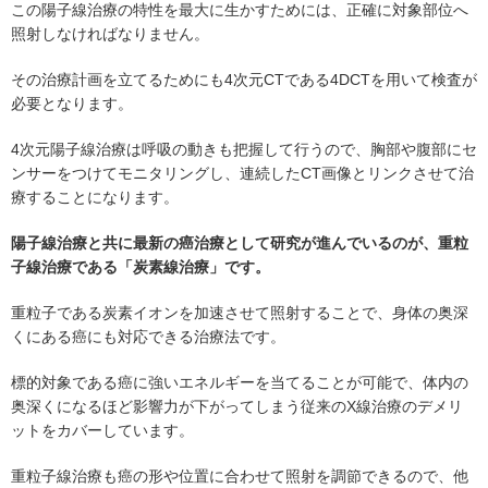
この陽子線治療の特性を最大に生かすためには、正確に対象部位へ
照射しなければなりません。
その治療計画を立てるためにも4次元CTである4DCTを用いて検査が
必要となります。
4次元陽子線治療は呼吸の動きも把握して行うので、胸部や腹部にセ
ンサーをつけてモニタリングし、連続したCT画像とリンクさせて治
療することになります。
陽子線治療と共に最新の癌治療として研究が進んでいるのが、重粒
子線治療である「炭素線治療」です。
重粒子である炭素イオンを加速させて照射することで、身体の奥深
くにある癌にも対応できる治療法です。
標的対象である癌に強いエネルギーを当てることが可能で、体内の
奥深くになるほど影響力が下がってしまう従来のX線治療のデメリ
ットをカバーしています。
重粒子線治療も癌の形や位置に合わせて照射を調節できるので、他