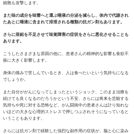
細胞も攻撃します。
また味の成分を味蕾へと運ぶ唾液の分泌を減らし、体内で代謝され
たあとに唾液に含まれて排泄される種類の抗ガン剤もあります。
さらに亜鉛を不足させて味覚障害の症状をさらに悪化させることも
あります。
こうしたさまざまな原因の他に、患者さんの精神的な影響も食欲不
振に大きく影響します。
身体の痛みで苦しんでいるとき、人は食べたいという気持ちになる
でしょうか。
また自分ががんになってしまったというショック、このまま治療を
続けても良くなるのだろうかという不安、さらには将来を悲観する
気持ちや死に対する恐怖など、がん闘病中の患者さんは計り知れな
いほどの大きな心理的ストレスで押しつぶされそうになっていると
いうこともあります。
さらには抗ガン剤で経験した強烈な副作用の症状が、脳と心に染み