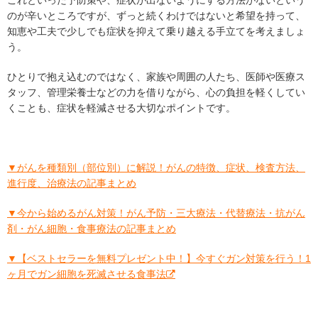
これといった予防策や、症状が出ないようにする方法がないという
のが辛いところですが、ずっと続くわけではないと希望を持って、
知恵や工夫で少しでも症状を抑えて乗り越える手立てを考えましょ
う。
ひとりで抱え込むのではなく、家族や周囲の人たち、医師や医療ス
タッフ、管理栄養士などの力を借りながら、心の負担を軽くしてい
くことも、症状を軽減させる大切なポイントです。
▼がんを種類別（部位別）に解説！がんの特徴、症状、検査方法、
進行度、治療法の記事まとめ
▼今から始めるがん対策！がん予防・三大療法・代替療法・抗がん
剤・がん細胞・食事療法の記事まとめ
▼【ベストセラーを無料プレゼント中！】今すぐガン対策を行う！1
ヶ月でガン細胞を死滅させる食事法