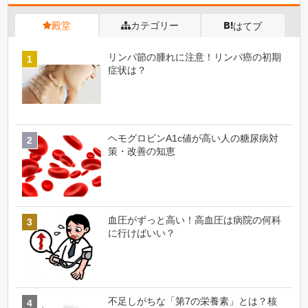
殿堂
カテゴリー
はてブ
リンパ節の腫れに注意！リンパ癌の初期
症状は？
ヘモグロビンA1c値が高い人の糖尿病対
策・改善の知恵
血圧がずっと高い！高血圧は病院の何科
に行けばいい？
不足しがちな「第7の栄養素」とは？核