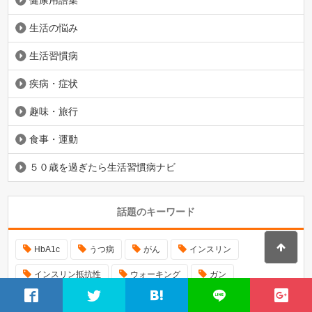
健康用語集
生活の悩み
生活習慣病
疾病・症状
趣味・旅行
食事・運動
５０歳を過ぎたら生活習慣病ナビ
話題のキーワード
HbA1c
うつ病
がん
インスリン
インスリン抵抗性
ウォーキング
ガン
コレステロール
ストレス
タバコ
ダイエット