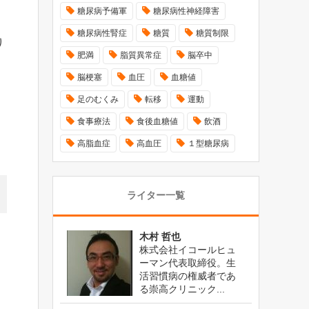
糖尿病予備軍
糖尿病性神経障害
糖尿病性腎症
糖質
糖質制限
り
肥満
脂質異常症
脳卒中
脳梗塞
血圧
血糖値
足のむくみ
転移
運動
食事療法
食後血糖値
飲酒
高脂血症
高血圧
１型糖尿病
ライター一覧
木村 哲也
株式会社イコールヒュ
ーマン代表取締役。生
活習慣病の権威者であ
る崇高クリニック...