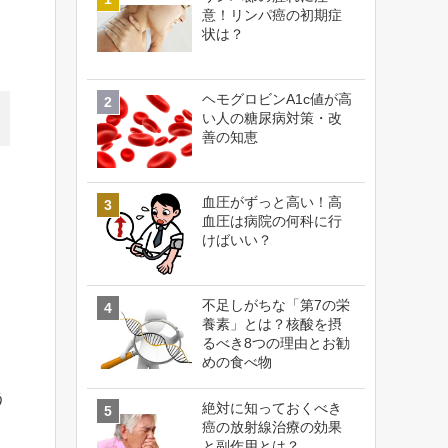
意！リンパ癌の初期症
状は？
ヘモグロビンA1c値が高
い人の糖尿病対策・改
善の知恵
血圧がずっと高い！高
血圧は病院の何科に行
けばいい？
不足しがちな「第7の栄
養素」とは？核酸を摂
るべき8つの理由とお勧
めの食べ物
う
絶対に知っておくべき
癌の放射線治療の効果
と副作用とは？