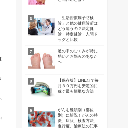
「生活習慣病予防検
診」と他の健康診断は
どう違うの？法定健
診・特定健診・人間ド
ッグと比較
足の甲のむくみが特に
酷いとお悩みのあなた
は
へ
ウ
【保存版】LINE@で毎
月３０万円を安定的に
稼ぐ最も簡単な方法
い
がんを種類別（部位
別）に解説！がんの特
が
徴、症状、検査方法、
進行度、治療法の記事