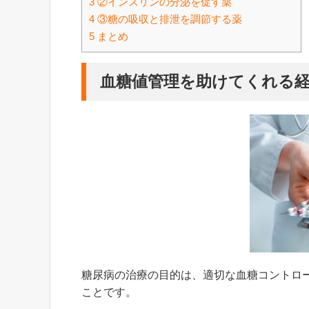
3
②インスリンの分泌を促す薬
4
③糖の吸収と排泄を調節する薬
5
まとめ
血糖値管理を助けてくれる
糖尿病の治療の目的は、適切な血糖コントロ
ことです。