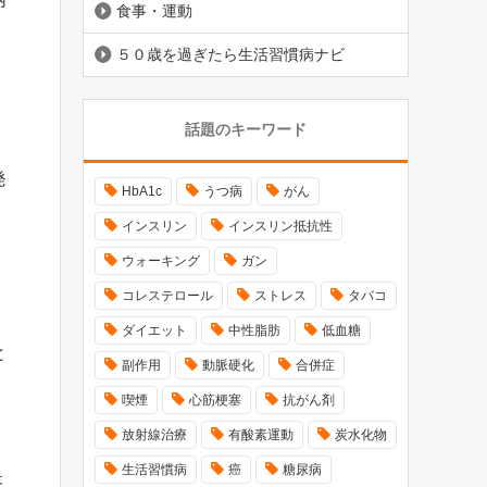
食事・運動
５０歳を過ぎたら生活習慣病ナビ
話題のキーワード
発
HbA1c
うつ病
がん
インスリン
インスリン抵抗性
ウォーキング
ガン
コレステロール
ストレス
タバコ
ダイエット
中性脂肪
低血糖
と
副作用
動脈硬化
合併症
喫煙
心筋梗塞
抗がん剤
放射線治療
有酸素運動
炭水化物
生活習慣病
癌
糖尿病
ょ