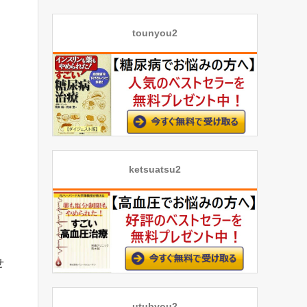
tounyou2
ketsuatsu2
せ
utubyou2