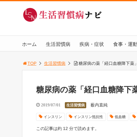
ホーム
生活習慣病
疾病・症状
食事・運
TOP
生活習慣病
糖尿病の薬「経口血糖降下薬
糖尿病の薬「経口血糖降下
薮内直純
2019/07/01
生活習慣病
インスリン
インスリン抵抗性
低血糖
この記事は約 12 分で読めます。