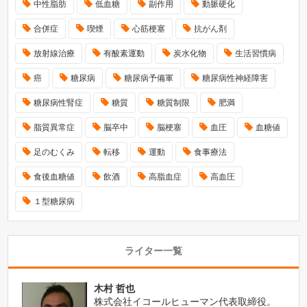
中性脂肪
低血糖
副作用
動脈硬化
合併症
喫煙
心筋梗塞
抗がん剤
放射線治療
有酸素運動
炭水化物
生活習慣病
癌
糖尿病
糖尿病予備軍
糖尿病性神経障害
糖尿病性腎症
糖質
糖質制限
肥満
脂質異常症
脳卒中
脳梗塞
血圧
血糖値
足のむくみ
転移
運動
食事療法
食後血糖値
飲酒
高脂血症
高血圧
１型糖尿病
ライター一覧
木村 哲也
株式会社イコールヒューマン代表取締役。