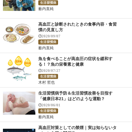
生活習慣病
薮内直純
高血圧と診断されたときの食事内容・食習
慣の見直し方
2020/09/07
生活習慣病
薮内直純
魚を食べることが高血圧の症状を緩和す
る！？魚の栄養素と健康
2020/07/27
生活習慣病
木村 哲也
生活習慣病予防＆生活習慣改善を目指す
「健康日本21」はどのような運動？
2020/06/01
生活習慣病
薮内直純
高血圧対策としての禁煙｜実は知らないタ