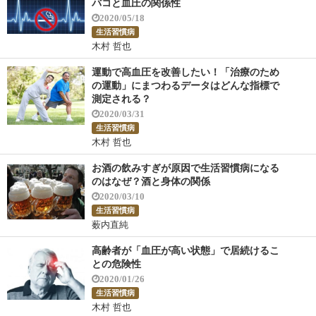
バコと血圧の関係性
2020/05/18
生活習慣病
木村 哲也
運動で高血圧を改善したい！「治療のため
の運動」にまつわるデータはどんな指標で
測定される？
2020/03/31
生活習慣病
木村 哲也
お酒の飲みすぎが原因で生活習慣病になる
のはなぜ？酒と身体の関係
2020/03/10
生活習慣病
薮内直純
高齢者が「血圧が高い状態」で居続けるこ
との危険性
2020/01/26
生活習慣病
木村 哲也