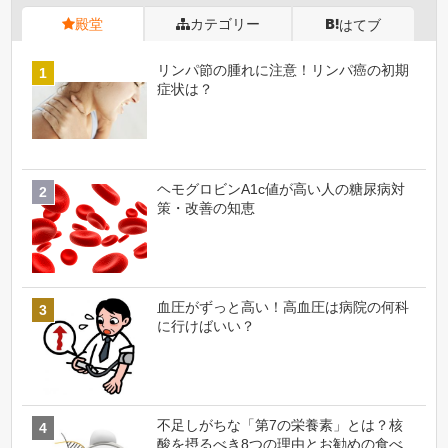
殿堂
カテゴリー
はてブ
リンパ節の腫れに注意！リンパ癌の初期
症状は？
ヘモグロビンA1c値が高い人の糖尿病対
策・改善の知恵
血圧がずっと高い！高血圧は病院の何科
に行けばいい？
不足しがちな「第7の栄養素」とは？核
酸を摂るべき8つの理由とお勧めの食べ