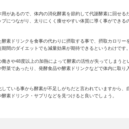
作用があるので、体内の消化酵素を節約して代謝酵素に回せる
ップにつながり、太りにくく痩せやすい体質に導く事ができる
た酵素ドリンクを食事の代わりに摂取する事で、摂取カロリー
短期間のダイエットでも減量効果が期待できるというわけです
の働きや48度以上の加熱によって酵素の活性が失ってしまうと
や野菜であったり、発酵食品や酵素ドリンクなどで体内に取り
化している事から酵素が不足しがちだと言われていますから、
や酵素ドリンク・サプリなどを見つけると良いでしょう。