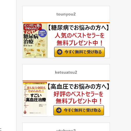
tounyou2
ketsuatsu2
た
utubyou2