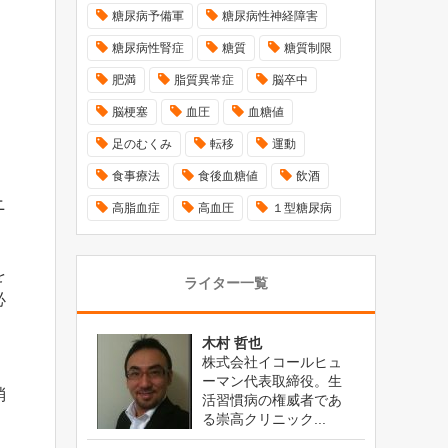
糖尿病予備軍
糖尿病性神経障害
糖尿病性腎症
糖質
糖質制限
肥満
脂質異常症
脳卒中
脳梗塞
血圧
血糖値
足のむくみ
転移
運動
食事療法
食後血糖値
飲酒
ニ
高脂血症
高血圧
１型糖尿病
を
ライター一覧
必
木村 哲也
株式会社イコールヒュ
ーマン代表取締役。生
消
活習慣病の権威者であ
る崇高クリニック...