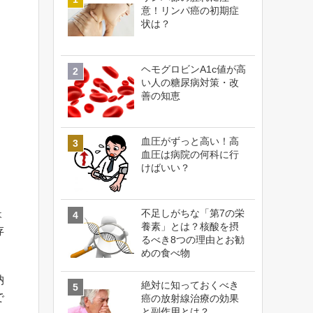
意！リンパ癌の初期症
状は？
ヘモグロビンA1c値が高
い人の糖尿病対策・改
善の知恵
血圧がずっと高い！高
血圧は病院の何科に行
けばいい？
不足しがちな「第7の栄
ょ
養素」とは？核酸を摂
存
るべき8つの理由とお勧
めの食べ物
納
絶対に知っておくべき
で
癌の放射線治療の効果
と副作用とは？