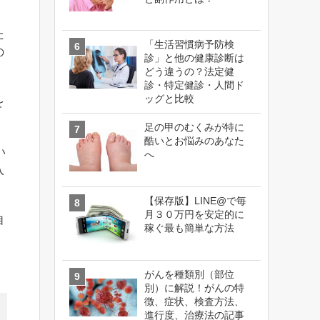
た
「生活習慣病予防検
の
診」と他の健康診断は
どう違うの？法定健
診・特定健診・人間ド
ッグと比較
を
。
足の甲のむくみが特に
酷いとお悩みのあなた
い
へ
入
【保存版】LINE@で毎
月３０万円を安定的に
自
稼ぐ最も簡単な方法
がんを種類別（部位
別）に解説！がんの特
徴、症状、検査方法、
進行度、治療法の記事