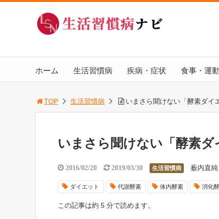
ホーム
生活習慣病
疾病・症状
食事・運
TOP
生活習慣病
いまさら聞けない「酵素ダイ
いまさら聞けない「酵素ダ
薮内直純
2016/02/20
2019/03/30
生活習慣病
ダイエット
代謝酵素
体内酵素
消化
この記事は約 5 分で読めます。