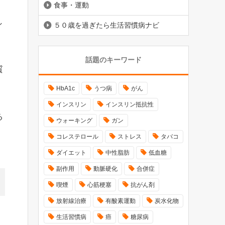
食事・運動
し
５０歳を過ぎたら生活習慣病ナビ
話題のキーワード
質
HbA1c
うつ病
がん
インスリン
インスリン抵抗性
る
ウォーキング
ガン
コレステロール
ストレス
タバコ
ダイエット
中性脂肪
低血糖
副作用
動脈硬化
合併症
喫煙
心筋梗塞
抗がん剤
放射線治療
有酸素運動
炭水化物
生活習慣病
癌
糖尿病