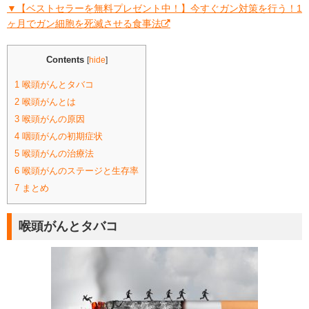
▼【ベストセラーを無料プレゼント中！】今すぐガン対策を行う！1
ヶ月でガン細胞を死滅させる食事法
Contents
[
hide
]
1
喉頭がんとタバコ
2
喉頭がんとは
3
喉頭がんの原因
4
咽頭がんの初期症状
5
喉頭がんの治療法
6
喉頭がんのステージと生存率
7
まとめ
喉頭がんとタバコ