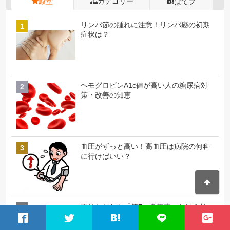
殿堂
カテゴリー
はてブ
リンパ節の腫れに注意！リンパ癌の初期
症状は？
ヘモグロビンA1c値が高い人の糖尿病対
策・改善の知恵
血圧がずっと高い！高血圧は病院の何科
に行けばいい？
不足しがちな「第7の栄養素」とは？核
酸を摂るべき8つの理由とお勧めの食べ
物