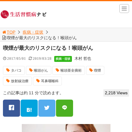
TOP
疾病・症状
喫煙が最大のリスクになる！喉頭がん
喫煙が最大のリスクになる！喉頭がん
木村 哲也
2017/05/01
2019/03/28
疾病・症状
タバコ
喉頭がん
喉頭亜全摘術
喫煙
放射線治療
耳鼻咽喉科
この記事は約 11 分で読めます。
2,218 Views