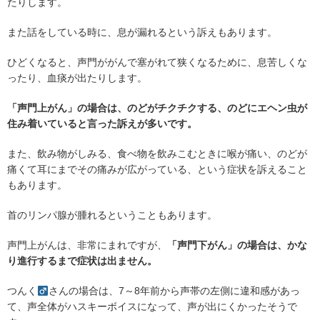
たりします。
また話をしている時に、息が漏れるという訴えもあります。
ひどくなると、声門ががんで塞がれて狭くなるために、息苦しくな
ったり、血痰が出たりします。
「声門上がん」の場合は、のどがチクチクする、のどにエヘン虫が
住み着いていると言った訴えが多いです。
また、飲み物がしみる、食べ物を飲みこむときに喉が痛い、のどが
痛くて耳にまでその痛みが広がっている、という症状を訴えること
もあります。
首のリンパ腺が腫れるということもあります。
声門上がんは、非常にまれですが、
「声門下がん」の場合は、かな
り進行するまで症状は出ません。
つんく
さんの場合は、7～8年前から声帯の左側に違和感があっ
て、声全体がハスキーボイスになって、声が出にくかったそうで