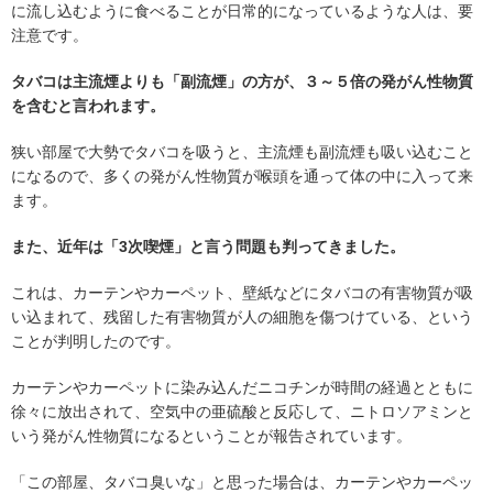
に流し込むように食べることが日常的になっているような人は、要
注意です。
タバコは主流煙よりも「副流煙」の方が、３～５倍の発がん性物質
を含むと言われます。
狭い部屋で大勢でタバコを吸うと、主流煙も副流煙も吸い込むこと
になるので、多くの発がん性物質が喉頭を通って体の中に入って来
ます。
また、近年は「3次喫煙」と言う問題も判ってきました。
これは、カーテンやカーペット、壁紙などにタバコの有害物質が吸
い込まれて、残留した有害物質が人の細胞を傷つけている、という
ことが判明したのです。
カーテンやカーペットに染み込んだニコチンが時間の経過とともに
徐々に放出されて、空気中の亜硫酸と反応して、ニトロソアミンと
いう発がん性物質になるということが報告されています。
「この部屋、タバコ臭いな」と思った場合は、カーテンやカーペッ