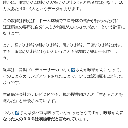
確かに、喉頭がんは肺がんや胃がんと比べると患者数は少なく、10
万人あたり3～4人というデータがあります。
この数値は例えば、ドーム球場でプロ野球の試合が行われた時に、
ほぼ満員の客席に自分1人しか喉頭がんの人はいない、という計算に
なります。
また、胃がん検診や肺がん検診、乳がん検診、子宮がん検診はあっ
ても、喉頭がん検診はないということも認知度が低い一因でしょ
う。
近年は、音楽プロデューサーのつんく
さんが喉頭がんになって、
そのことをカミングアウトされたことで、少しは認知度も上がった
ようです。
生命保険会社のテレビＣＭでも、嵐の櫻井翔さんと「生きることを
選んだ」と筆談されています。
つんく
さんはタバコは吸っていなかったそうですが、
喉頭がんに
なった人の９０％は喫煙者だと言われています。