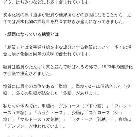
ドウ、はちみつなどにも多く含まれています。
炭水化物の摂り過ぎが肥満や糖尿病などの原因になることから、近
年では炭水化物の摂取量を見直す動きが盛んになってきました。
・話題になっている糖質とは
「糖質」とは文字通り糖を主な成分とする物質のことで、多くの場
合に炭水化物と同等の意味で使われています。
糖質は脂質やたんぱく質と並んで呼ばれる名称で、1923年の国際化
学会議で決定されました。
糖質には最小の単位である「単糖」、単糖が2～10個結合した「少
糖」、多くの単糖が結合した「多糖」があります。
私たちの体内では、単糖は「グルコース（ブドウ糖）」「フルクト
ース（果糖）」「ガラクトース」、少糖は「スクロース（ショ
糖）」「マルトース（麦芽糖）」「ラクトース（乳糖）」、多糖は
「デンプン」が使われています。