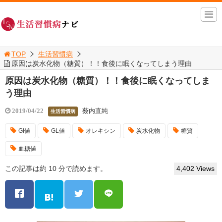
TOP
生活習慣病
原因は炭水化物（糖質）！！食後に眠くなってしまう理由
原因は炭水化物（糖質）！！食後に眠くなってしま
う理由
薮内直純
2019/04/22
生活習慣病
GI値
GL値
オレキシン
炭水化物
糖質
血糖値
この記事は約 10 分で読めます。
4,402 Views