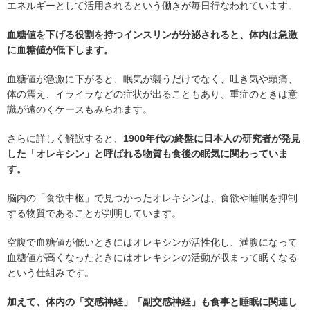
エネルギーとして活用されるという働きが毎日行なわれています。
血糖値を下げる役割を持つインスリンが分泌されると、体内は急激
に血糖値が低下します。
血糖値が急激に下がると、眠気が襲うだけでなく、吐き気や頭痛、
体の震え、イライラなどの症状が出ることもあり、重症のときは意
識が遠のくケースもみられます。
さらに詳しく解説すると、
1900年代の終盤に日本人の研究者が発見
した「オレキシン」と呼ばれる物質も食後の眠気に関わっていま
す。
脳内の「食欲中枢」で見つかったオレキシンは、食欲や睡眠を抑制
する物質であることが判明しています。
空腹で血糖値が低いときにはオレキシンが活性化し、満腹になって
血糖値が高くなったときにはオレキシンの活動が収まって眠くなる
という仕組みです。
加えて、体内の「交感神経」「副交感神経」も食事と睡眠に関連し