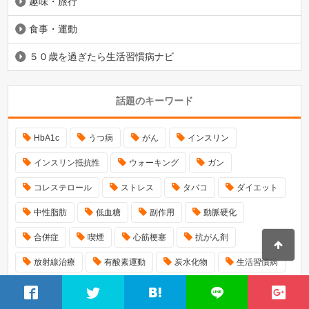
趣味・旅行
食事・運動
５０歳を過ぎたら生活習慣病ナビ
話題のキーワード
HbA1c
うつ病
がん
インスリン
インスリン抵抗性
ウォーキング
ガン
コレステロール
ストレス
タバコ
ダイエット
中性脂肪
低血糖
副作用
動脈硬化
合併症
喫煙
心筋梗塞
抗がん剤
放射線治療
有酸素運動
炭水化物
生活習慣病
癌
糖尿病
糖尿病予備軍
糖尿病性神経障害