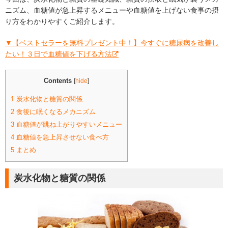
ニズム、血糖値が急上昇するメニューや血糖値を上げない食事の摂
り方をわかりやすくご紹介します。
▼【ベストセラーを無料プレゼント中！】今すぐに糖尿病を改善し
たい！３日で血糖値を下げる方法
Contents
[
hide
]
1
炭水化物と糖質の関係
2
食後に眠くなるメカニズム
3
血糖値が跳ね上がりやすいメニュー
4
血糖値を急上昇させない食べ方
5
まとめ
炭水化物と糖質の関係