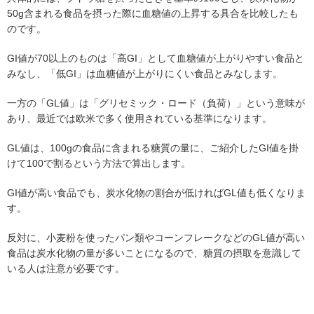
50g含まれる食品を摂った際に血糖値の上昇する具合を比較したも
のです。
GI値が70以上のものは「高GI」として血糖値が上がりやすい食品と
みなし、「低GI」は血糖値が上がりにくい食品とみなします。
一方の「GL値」は「グリセミック・ロード（負荷）」という意味が
あり、最近では欧米で多く使用されている基準になります。
GL値は、100gの食品に含まれる糖質の量に、ご紹介したGI値を掛
けて100で割るという方法で算出します。
GI値が高い食品でも、炭水化物の割合が低ければGL値も低くなりま
す。
反対に、小麦粉を使ったパン類やコーンフレークなどのGL値が高い
食品は炭水化物の量が多いことになるので、糖質の摂取を意識して
いる人は注意が必要です。