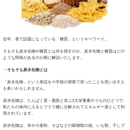
近年、巷で話題になっている「糖質」というキーワード。
そもそも炭水化物や糖質とは何を指すのか、炭水化物と糖質はどの
ような関係があるのか順に解説いたします。
・そもそも炭水化物とは
「炭水化物」という単語を小学校の授業で習ったことを思い出す人
も多いかもしれません。
炭水化物は、たんぱく質・脂肪と並ぶ3大栄養素のうちのひとつで、
私たちの体内に入るとブドウ糖に分解されてエネルギー源として利
用されています。
炭水化物は、米や小麦粉、そばなどの穀物類の他、いも類、干しブ